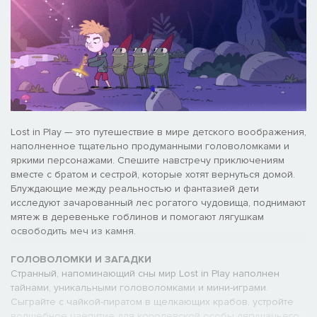
Lost in Play — это путешествие в мире детского воображения,
наполненное тщательно продуманными головоломками и
яркими персонажами. Спешите навстречу приключениям
вместе с братом и сестрой, которые хотят вернуться домой.
Блуждающие между реальностью и фантазией дети
исследуют зачарованный лес рогатого чудовища, поднимают
мятеж в деревеньке гоблинов и помогают лягушкам
освободить меч из камня.
ГОЛОВОЛОМКИ И ЗАГАДКИ
Странный, напоминающий сны мир Lost in Play наполнен
тайнами, уникальными головоломками и мини-играми.
Сыграйте с чайкой-пиратом в щелкающих крабов, устройте
волшебное чаепитие для королевской особы лягушачьего