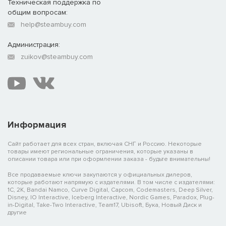
Техническая поддержка по
общим вопросам:
help@steambuy.com
Администрация:
zuikov@steambuy.com
Информация
Сайт работает для всех стран, включая СНГ и Россию. Некоторые
товары имеют региональные ограничения, которые указаны в
описании товара или при оформлении заказа - будьте внимательны!
Все продаваемые ключи закупаются у официальных дилеров,
которые работают напрямую с издателями. В том числе с издателями:
1C, 2K, Bandai Namco, Curve Digital, Capcom, Codemasters, Deep Silver,
Disney, IO Interactive, Iceberg Interactive, Nordic Games, Paradox, Plug-
in-Digital, Take-Two Interactive, Team17, Ubisoft, Бука, Новый Диск и
другие