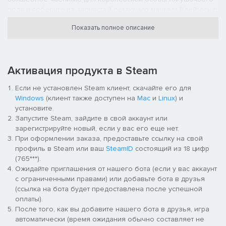
рода и соберите из запчастей летающую машину. Влейтесь в
мир современной игры жанра «укажи и щелкни», которая
Показать полное описание
подогреет ваше любопытство и заставит с нетерпением
ждать каждого сюжетного поворота.
ВОПЛОЩЕННАЯ В ЖИЗНЬ ФАНТАЗИЯ
Активация продукта в Steam
Обычное домашнее утро перетекло в не менее обычный
день в парке, однако скоро вы обнаружите себя посреди
Если не установлен Steam клиент, скачайте его для
невероятного мира, где придется пробираться в замок
Windows
(клиент также доступен на
Mac
и
Linux
) и
гоблинов, исследовать древние руины и взлетать под
установите.
облака на спине гигантского аиста. Покатайтесь на
Запустите Steam, зайдите в свой аккаунт или
ностальгической карусели вместе с Lost in Play!
зарегистрируйте новый, если у вас его еще нет.
При оформлении заказа, предоставьте ссылку на свой
ИНТЕРАКТИВНЫЙ МУЛЬТФИЛЬМ
профиль в Steam или ваш
SteamID
состоящий из 18 цифр
Lost in Play — это история для всех: созданная вручную
(765***).
графика напоминает мультфильмы из прошлого. Неважно,
Ожидайте приглашения от нашего бота (если у вас аккаунт
хотите вы с головой погрузиться в сюжет или просто
с ограниченными правами) или добавьте бота в друзья
развлечься; важно, что играть можно всей семьей.
(ссылка на бота будет предоставлена после успешной
оплаты).
ОСОБЕННОСТИ ИГРЫ
После того, как вы добавите нашего бота в друзья, игра
автоматически (время ожидания обычно составляет не