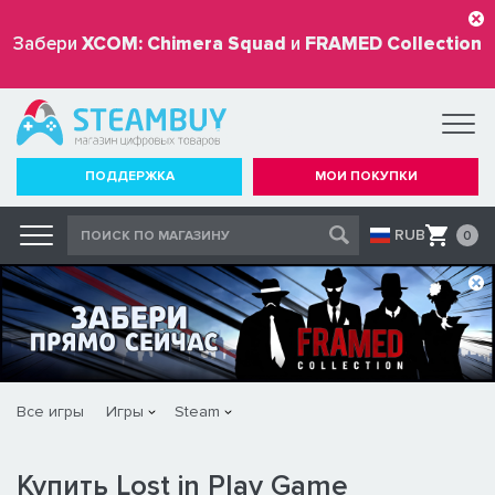
Забери
XCOM: Chimera Squad
и
FRAMED Collection
бесплатно
ПОДДЕРЖКА
МОИ ПОКУПКИ
RUB
0
Все игры
Игры
Steam
Купить Lost in Play Game