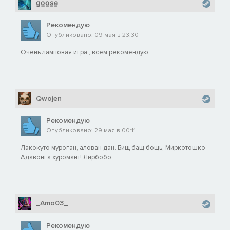
g̳o̳o̳s̳e̳
Рекомендую
Опубликовано: 09 мая в 23:30
Очень ламповая игра , всем рекомендую
Qwojen
Рекомендую
Опубликовано: 29 мая в 00:11
Лакокуто муроган, алован дан. Бищ бащ бощь, Миркотошко
Адавонга хуромант! Лирбобо.
_Amo03_
Рекомендую