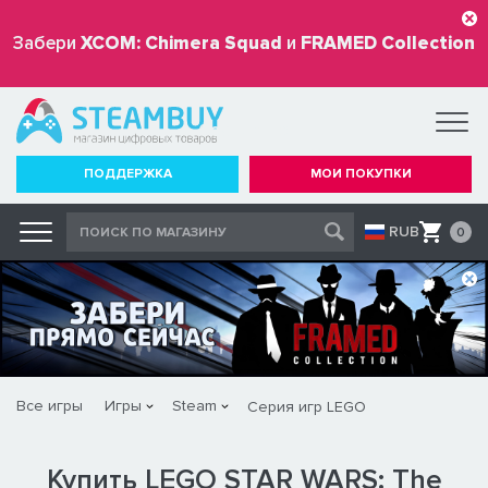
Забери
XCOM: Chimera Squad
и
FRAMED Collection
бесплатно
ПОДДЕРЖКА
МОИ ПОКУПКИ
RUB
0
Все игры
Игры
Steam
Серия игр LEGO
Купить LEGO STAR WARS: The