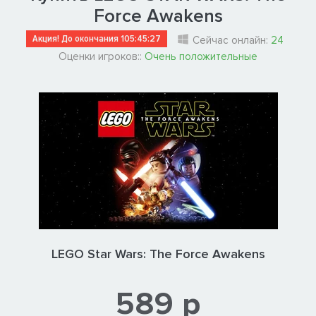
Force Awakens
Акция! До окончания
105:45:26
Сейчас онлайн:
24
Оценки игроков::
Очень положительные
LEGO Star Wars: The Force Awakens
589 р