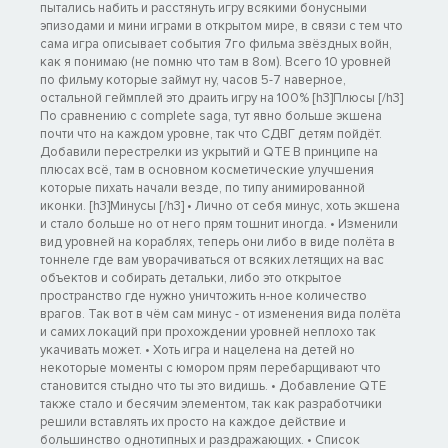
пытались набить и расстянуть игру всякими бонусными
эпизодами и мини играми в открытом мире, в связи с тем что
сама игра описывает события 7го фильма звёздных войн,
как я понимаю (не помню что там в 8ом). Всего 10 уровней
по фильму которые займут ну, часов 5-7 наверное,
остальной геймплей это драить игру на 100% [h3]Плюсы [/h3]
По сравнению с complete saga, тут явно больше экшена
почти что на каждом уровне, так что СДВГ детям пойдёт.
Добавили перестрелки из укрытий и QTE В принципе на
плюсах всё, там в основном косметические улучшения
которые пихать начали везде, по типу анимированной
иконки. [h3]Минусы [/h3] • Лично от себя минус, хоть экшена
и стало больше но от него прям тошнит иногда. • Изменили
вид уровней на кораблях, теперь они либо в виде полёта в
тоннеле где вам уворачиваться от всяких летящих на вас
объектов и собирать детальки, либо это открытое
пространство где нужно уничтожить н-ное количество
врагов. Так вот в чём сам минус - от изменения вида полёта
и самих локаций при прохождении уровней неплохо так
укачивать может. • Хоть игра и нацелена на детей но
некоторые моменты с юмором прям перебарщивают что
становится стыдно что ты это видишь. • Добавление QTE
также стало и бесячим элементом, так как разработчики
решили вставлять их просто на каждое действие и
большинство однотипных и раздражающих. • Список