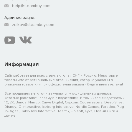
help@steambuy.com
Администрация:
zuikov@steambuy.com
Информация
Сайт работает для всех стран, включая СНГ и Россию. Некоторые
товары имеют региональные ограничения, которые указаны в
описании товара или при оформлении заказа - будьте внимательны!
Все продаваемые ключи закупаются у официальных дилеров,
которые работают напрямую с издателями. В том числе с издателями:
1C, 2K, Bandai Namco, Curve Digital, Capcom, Codemasters, Deep Silver,
Disney, IO Interactive, Iceberg Interactive, Nordic Games, Paradox, Plug-
in-Digital, Take-Two Interactive, Team17, Ubisoft, Бука, Новый Диск и
другие