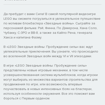
Да пребудет с вами Сила! В самой популярной видеоигре
LEGO вы сможете погрузиться в увлекательное путешествие
по мотивам блокбастера «Звездные войны». Сыграйте за
персонажей фильма: Рэй, Финна, По Дэмерона, Хана Соло,
Чубакку, C-3PO и BB-8, а также за Кайло Рена, генерала
Хакса и капитана Фазму.
В «LEGO Звездные войны: Пробуждение силы» вас ждут
увлекательные приключения. Вы узнаете, что происходило
во вселенной Звездных войн между VI и VII эпизодами.
В игре «LEGO Звездные войны: Пробуждение силы»
представлены новые игровые механики, в том числе
усовершенствованная система мультиблоков, когда игроки
могут выбирать из множества вариантов строительства для
продвижения по игре, или возможность впервые
поучаствовать в новых интенсивных боях на бластерах,
используя особенности окружения. Все это поможет вам
бороться с Первым орденом.