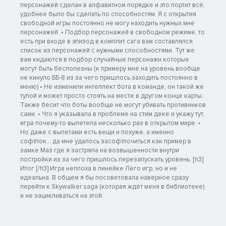
персонажей сделан в алфавитном порядке и это портит всё,
удобнее было бы сделать по способностям. Я с открытия
свободной игры постоянно не могу находить нужных мне
персонажей. • Подбор персонажей в свободном режиме, то
есть при входе в эпизод в комплит сага вам составлялся
список из персонажей с нужными способностями. Тут же
вам кидаются в подбор случайные персонажи которые
могут быть бесполезны (к примеру мне на уровень вообще
не кинуло ББ-8 из за чего пришлось заходить постоянно в
меню) • Не изменили интеллект бота в команде, он такой же
тупой и может просто стоять на месте в другом конце карты.
Также бесит что боты вообще не могут убивать противников
сами. • Что я указывала в проблеме на стим деке и укажу тут,
игра почему-то вылетела несколько раз в открытом мире. •
Но даже с вылетами есть вещи и похуже, а именно
софтлок... да мне удалось засофтлочиться как пример в
замке Маз где я застряла на возвышенности внутри
постройки из за чего пришлось перезапускать уровень. [h3]
Итог [/h3] Игра неплоха в линейке Лего игр, но и не
идеальна. В общем я бы посоветовала наверное сразу
перейти к Skywalker saga (которая ждёт меня в библиотеке)
и не зацикливаться на этой.