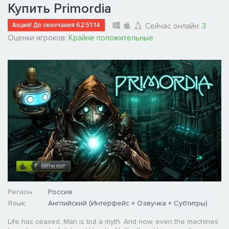
Купить Primordia
Акция! До окончания
62:51:13
Сейчас онлайн:
3
Оценки игроков:
Крайне положительные
Регион:
Россия
Язык:
Английский (Интерфейс + Озвучка + Субтитры)
Life has ceased. Man is but a myth. And now, even the machines