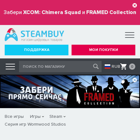
Забери
XCOM: Chimera Squad
и
FRAMED Collection
бесплатно
ПОДДЕРЖКА
МОИ ПОКУПКИ
RUB
0
Все игры
Игры
Steam
Серия игр Wormwood Studios