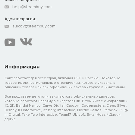
help@steambuy.com
Администрация:
zuikov@steambuy.com
Информация
Сайт работает для всех стран, включая СНГ и Россию. Некоторые
товары имеют региональные ограничения, которые указаны в
описании товара или при оформлении заказа - будьте внимательны!
Все продаваемые ключи закупаются у официальных дилеров,
которые работают напрямую с издателями. В том числе с издателями:
1C, 2K, Bandai Namco, Curve Digital, Capcom, Codemasters, Deep Silver,
Disney, IO Interactive, Iceberg Interactive, Nordic Games, Paradox, Plug-
in-Digital, Take-Two Interactive, Team17, Ubisoft, Бука, Новый Диск и
другие