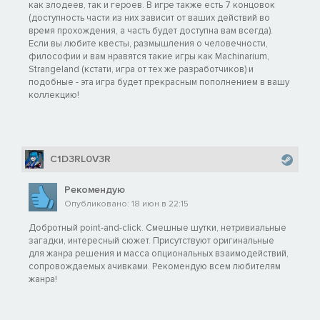
как злодеев, так и героев. В игре также есть 7 концовок
(доступность части из них зависит от ваших действий во
время прохождения, а часть будет доступна вам всегда).
Если вы любите квесты, размышления о человечности,
философии и вам нравятся такие игры как Machinarium,
Strangeland (кстати, игра от тех же разработчиков) и
подобные - эта игра будет прекрасным пополнением в вашу
коллекцию!
C1D3RL0V3R
Рекомендую
Опубликовано: 18 июн в 22:15
Добротный point-and-click. Смешные шутки, нетривиальные
загадки, интересный сюжет. Присутствуют оригинальные
для жанра решения и масса опциональных взаимодействий,
сопровождаемых ачивками. Рекомендую всем любителям
жанра!