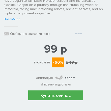
have begun to fail. Lead Horatio Nullbuilt and his sarcastic
sidekick Crispin on a journey through the crumbling world of
Primordia, facing malfunctioning robots, ancient secrets, and an
implacable, power-hungry foe.
Подробнее
Сообщить о снижении цены
99 р
-60%
249 р
экономия
Активация:
Steam
Мгновенная доставка
Купить сейчас