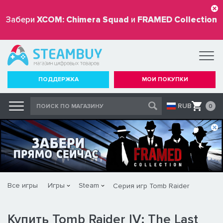
Забери
XCOM: Chimera Squad
и
FRAMED Collection
бесплатно
ПОДДЕРЖКА
МОИ ПОКУПКИ
RUB
0
Все игры
Игры
Steam
Серия игр Tomb Raider
Купить Tomb Raider IV: The Last