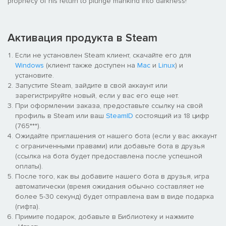
prophecy of his return to plunge mankind into darkness!
Активация продукта в Steam
Если не установлен Steam клиент, скачайте его для
Windows
(клиент также доступен на
Mac
и
Linux
) и
установите.
Запустите Steam, зайдите в свой аккаунт или
зарегистрируйте новый, если у вас его еще нет.
При оформлении заказа, предоставьте ссылку на свой
профиль в Steam или ваш
SteamID
состоящий из 18 цифр
(765***).
Ожидайте приглашения от нашего бота (если у вас аккаунт
с ограниченными правами) или добавьте бота в друзья
(ссылка на бота будет предоставлена после успешной
оплаты).
После того, как вы добавите нашего бота в друзья, игра
автоматически (время ожидания обычно составляет не
более 5-30 секунд) будет отправлена вам в виде подарка
(гифта).
Примите подарок, добавьте в Библиотеку и нажмите