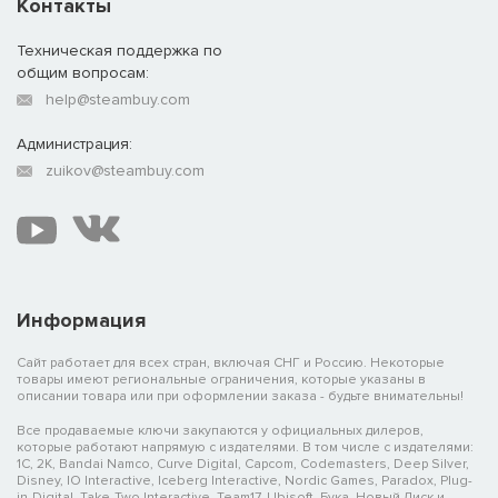
Контакты
Техническая поддержка по
общим вопросам:
help@steambuy.com
Администрация:
zuikov@steambuy.com
Информация
Сайт работает для всех стран, включая СНГ и Россию. Некоторые
товары имеют региональные ограничения, которые указаны в
описании товара или при оформлении заказа - будьте внимательны!
Все продаваемые ключи закупаются у официальных дилеров,
которые работают напрямую с издателями. В том числе с издателями:
1C, 2K, Bandai Namco, Curve Digital, Capcom, Codemasters, Deep Silver,
Disney, IO Interactive, Iceberg Interactive, Nordic Games, Paradox, Plug-
in-Digital, Take-Two Interactive, Team17, Ubisoft, Бука, Новый Диск и