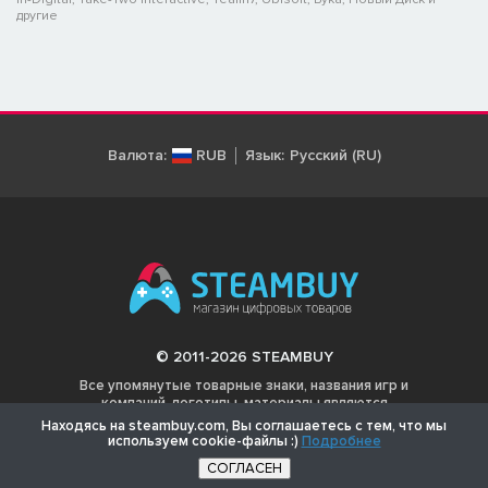
другие
Валюта:
RUB
Язык:
Русский (RU)
© 2011-2026 STEAMBUY
Все упомянутые товарные знаки, названия игр и
компаний, логотипы, материалы являются
собственностью соответствующих владельцев.
Находясь на steambuy.com, Вы соглашаетесь с тем, что мы
используем cookie-файлы :)
Подробнее