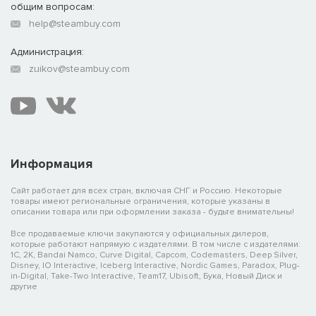
общим вопросам:
help@steambuy.com
Администрация:
zuikov@steambuy.com
Информация
Сайт работает для всех стран, включая СНГ и Россию. Некоторые
товары имеют региональные ограничения, которые указаны в
описании товара или при оформлении заказа - будьте внимательны!
Все продаваемые ключи закупаются у официальных дилеров,
которые работают напрямую с издателями. В том числе с издателями:
1C, 2K, Bandai Namco, Curve Digital, Capcom, Codemasters, Deep Silver,
Disney, IO Interactive, Iceberg Interactive, Nordic Games, Paradox, Plug-
in-Digital, Take-Two Interactive, Team17, Ubisoft, Бука, Новый Диск и
другие