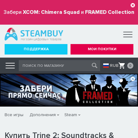
Забери
XCOM: Chimera Squad
и
FRAMED Collection
бесплатно
ПОДДЕРЖКА
МОИ ПОКУПКИ
RUB
0
Все игры
Дополнения
Steam
Купить Trine 2: Soundtracks &