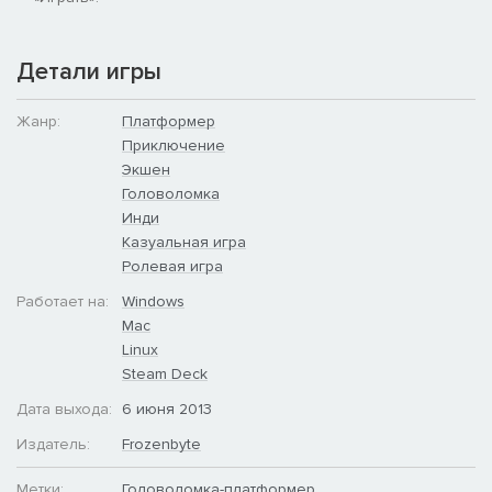
папке Steam:
...Steam\\\\\\\\steamapps\\\\\\\\common\\\\\\\\Trine 2\\\\\\\\Artbook
Музыка из игры будет находиться в вашей папке Steam:
Детали игры
...Steam\\\\\\\\steamapps\\\\\\\\common\\\\\\\\Trine
2\\\\\\\\Soundtrack
Жанр:
Платформер
Приключение
Экшен
Головоломка
Инди
Казуальная игра
Ролевая игра
Работает на:
Windows
Mac
Linux
Steam Deck
Дата выхода:
6 июня 2013
Издатель:
Frozenbyte
Метки:
Головоломка-платформер