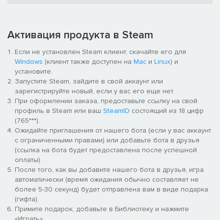
приключение ещё больше
Улучшайте возможности ваших персонажей и открывайте
новые потрясающие умения
Веселые и интересные достижения
Активация продукта в Steam
Обычная и «Новая игра+» продлят удовольствие от
приключения до бесконечности
Если не установлен Steam клиент, скачайте его для
Захватывающее музыкальное сопровождение из 19
Windows
(клиент также доступен на
Mac
и
Linux
) и
композиций, написанное признанным композитором Ари
установите.
Пулккиненым
Запустите Steam, зайдите в свой аккаунт или
Поддерживается NVIDIA 3D Vision
зарегистрируйте новый, если у вас его еще нет.
При оформлении заказа, предоставьте ссылку на свой
Коллекционное издание Trine 2
профиль в Steam или ваш
SteamID
состоящий из 18 цифр
(765***).
Цифровой альбом с набросками и комментариями от
Ожидайте приглашения от нашего бота (если у вас аккаунт
художников Trine 2, раскрывающими секреты создания
с ограниченными правами) или добавьте бота в друзья
дизайна уровней, врагов, строений и многих элементов
(ссылка на бота будет предоставлена после успешной
окружения. Также вы сможете взглянуть на идеи, так и не
оплаты).
реализованные в самой игре.
После того, как вы добавите нашего бота в друзья, игра
Музыкальное сопровождение от обладателя множества
автоматически (время ожидания обычно составляет не
наград, Ари Пулкинена, в котором содержится 21 композиция
более 5-30 секунд) будет отправлена вам в виде подарка
из Trine 2 в формате MP3 общей продолжительностью 57
(гифта).
минут.
Примите подарок, добавьте в Библиотеку и нажмите
Цифровой альбом с набросками будет находиться в вашей
«Играть».