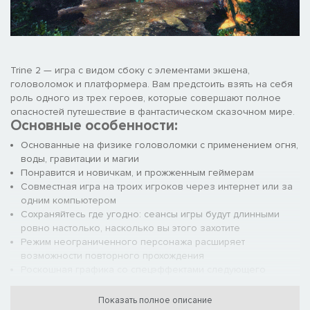
Trine 2 — игра с видом сбоку с элементами экшена,
головоломок и платформера. Вам предстоить взять на себя
роль одного из трех героев, которые совершают полное
опасностей путешествие в фантастическом сказочном мире.
Основные особенности:
Основанные на физике головоломки с применением огня,
воды, гравитации и магии
Понравится и новичкам, и прожженным геймерам
Совместная игра на троих игроков через интернет или за
одним компьютером
Сохраняйтесь где угодно: сеансы игры будут длинными
ровно настолько, насколько вы этого захотите
Режим неограниченного персонажа расширяет
возможности повторного прохождения
Роскошная графика со спецэффектами следующего
поколения
Тайники и спрятанные предметы разнообразят ваше
Показать полное описание