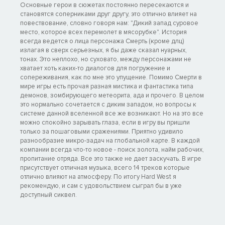
Основные герои в сюжетах постоянно пересекаются и
становятся соперниками друг другу, это отлично влияет на
повествование, словно говоря нам: "Дикий запад суровое
место, которое всех перемолет в мясорубке". История
всегда ведется о лица персонажа Смерть (кроме длц)
излагая в сверх серьезных, я бы даже сказал нуарных,
тонах. Это неплохо, но суховато, между персонажами не
хватает хоть каких-то диалогов для погружение и
сопереживания, как по мне это упущение. Помимо Смерти в
мире игры есть прочая разная мистика и фантастика типа
демонов, зомбирующего метеорита, ада и прочего. В целом
это нормально сочетается с диким западом, но вопросы к
системе данной вселенной все же возникают. Но на это все
можно спокойно зарывать глаза, если в игру вы пришли
только за пошаговыми сражениями. Приятно удивило
разнообразие микро-задач на глобальной карте. В каждой
компании всегда что-то новое - поиск золота, найм рабочих,
пропитание отряда. Все это также не дает заскучать. В игре
присутствует отличная музыка, всего 14 треков которые
отлично влияют на атмосферу. По итогу Hard West я
рекомендую, и сам с удовольствием сыграл бы в уже
доступный сиквел.