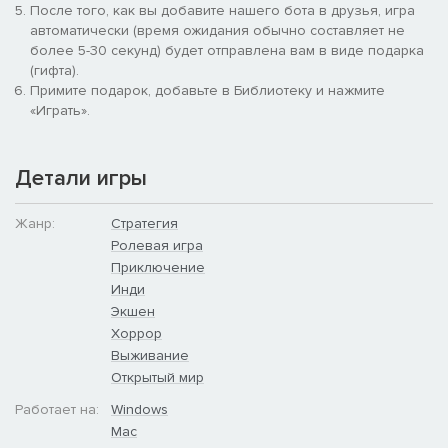
После того, как вы добавите нашего бота в друзья, игра
объекты, чтобы поражать цели вне линии огня. Это даст
автоматически (время ожидания обычно составляет не
вам преимущество в бою и простор для тактики.
более 5-30 секунд) будет отправлена вам в виде подарка
40 видов оружия, основанных на исторических прототипах.
(гифта).
К вашим услугам выбор дробовиков, ружей, пистолетов и
Примите подарок, добавьте в Библиотеку и нажмите
снайперских винтовок в духе эпохи.
«Играть».
Цифровое коллекционное издание
Детали игры
Цифровое коллекционное издание Hard West включает
концепт-арты (Digital Artbook), оригинальный комикс (Original
Digital Comic Book) и полный саундтрек (Full Original Digital
Жанр:
Стратегия
Soundtrack), созданный и записанный композитором Marcin
Ролевая игра
Przybylowicz (The Witcher 3: Wild Hunt).
Приключение
Инди
Экшен
Хоррор
Выживание
Открытый мир
Работает на:
Windows
Mac