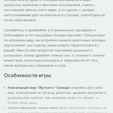
непростых выборов и жестоких последствий. Смерть -
постоянный житель этого мира, а от сделок с силами,
непостижимыми для человеческого разума, освободиться
почти невозможно.
Сражайтесь и выживайте в 8 уникальных сценариях и
побеждайте в 40 походовых боевых миссиях. Путешествуя
по игровому миру, вы встретите немало красочных игровых
персонажей, чьи судьбы замысловато переплетаются с
вашей. Вместе вам предстоит принимать решения и
раскрывать планы древних темных сил. У сложного сюжета
может быть несколько концовок в зависимости от того,
какие выборы вы совершали в игре.
Особенности игры
Уникальный мир "Жуткого" Запада:
откройте для себя
мир, сплетенный из легенд, демонов, древних ритуалов и
дьявольских культов. Где мертвые ходят по земле - и
платят свою цену.
Захватывающие пошаговые бои:
управляйте отрядом до
4 бойцов и освойте широкий спектр навыков, основанных