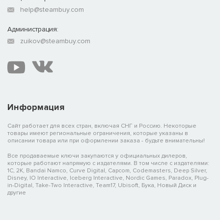
help@steambuy.com
Администрация:
zuikov@steambuy.com
Информация
Сайт работает для всех стран, включая СНГ и Россию. Некоторые
товары имеют региональные ограничения, которые указаны в
описании товара или при оформлении заказа - будьте внимательны!
Все продаваемые ключи закупаются у официальных дилеров,
которые работают напрямую с издателями. В том числе с издателями:
1C, 2K, Bandai Namco, Curve Digital, Capcom, Codemasters, Deep Silver,
Disney, IO Interactive, Iceberg Interactive, Nordic Games, Paradox, Plug-
in-Digital, Take-Two Interactive, Team17, Ubisoft, Бука, Новый Диск и
другие