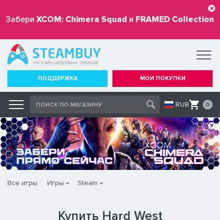
Забери
XCOM: Chimera Squad
и
FRAMED Collection
бесплатно
ПОДДЕРЖКА
МОИ ПОКУПКИ
RUB
0
Все игры
Игры
Steam
Купить Hard West