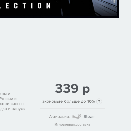
339 р
ком и
России и
экономьте больше до
10%
?
 свои силы в
дка и запуск
Активация:
Steam
Мгновенная доставка