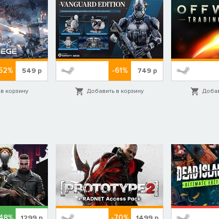
52%
-61%
549
р
749
р
в корзину
Добавить в корзину
Добав
-48%
-70%
1299
р
1499
р