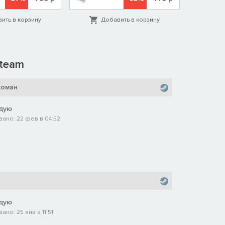
ить в корзину
Добавить в корзину
Д
team
коман
дую
ано: 22 фев в 04:52
дую
но: 25 янв в 11:51