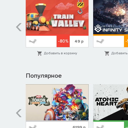
-80%
-
689
р
49
р
орзину
Добавить в корзину
Добавить 
Популярное
%
1999
р
6199
р