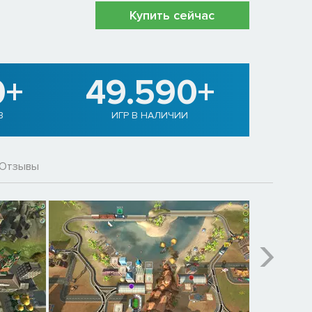
Купить сейчас
0+
49.590+
В
ИГР В НАЛИЧИИ
Отзывы