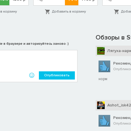
в корзину
Добавить в корзину
Добав
Обзоры в S
e в браузере и авторизуйтесь заново :)
Лягуха-нар
Рекомен
Опубликов
Опубликовать
норм
Ashot_isk42
Рекомен
Опубликова