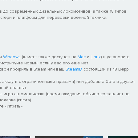
в до современных дизельных локомотивов, а также 18 типов
истерн и платформ для перевозки военной техники.
ля
Windows
(клиент также доступен на
Mac
и
Linux
) и установите.
гистрируйте новый, если у вас его еще нет.
 свой профиль в Steam или ваш
SteamID
состоящий из 18 цифр
 аккаунт с ограниченными правами) или добавьте бота в друзья
ной оплаты).
я, игра автоматически (время ожидания обычно составляет не
одарка (гифта).
е «Играть».