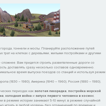
 города, тоннели и мосты. Планируйте расположение путей
 трат на клетках с деревьями, жилыми постройками и другими
е сложнее. Вам придется строить разветвленные дороги со
ость доставлять сразу несколько составов одновременно.
имальное время выпуска поездов со станций и используя режим
па (1830 – 1980), Америка (1840 – 1960), Россия (1880 – 1980),
ических периодах как
золотая лихорадка
,
постройка морской
на
,
холодная война
и
запуск первого человека в космос
.
ни в режиме истории занимают 5-10 минут, в режиме случайной
жно играть в любой уровень без ограничений по времени и