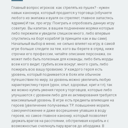
Главный вопрос игроков: как стрелять из пушек? - нужен
навык канонира, который продается у торговца (обучаете
любого из экипажа и вуаля он стреляет, главное запастись
ядрами) И так, про игру: Поиграть и опробовать данную игру
советую. Вы капитан, в вашем подчинении моряки которые
либо пережили и увидели слишком много, либо впервые
спустились на борт корабля! (в принципе как и вы сами).
Начальный выбор в меню, не сильно влияет на игру, в самой
игре больше следите за тем, кого вы берете в отряд, ниже
строчки его профессии, читайте описание персонажа, он
может либо быть полезным для команды, либо бить морды
всем кого видит, грубить всем вокруг, много срать, либо
пожирать всю вашу провизию. У каждого героя есть
уровень, который поднимается в боях или обычном
путешествии по миру, за уровень можно увеличить любую
характеристику героя (урон, опыт, здоровье, крит и т.п), так
же можно купить умения героя у торговцев, которые либо
улучшаются с уровнем либо для их активирования требуется
максимальный уровень. В игре есть предметы влияющие на
героев (увеличение получаемых TP, повышение морали,
самоуничтожение и даже восрешение упавших в воду
героев, но самое главное канонир, который позволяет
держать врагов на расстоянии, обстреливая корабль и с
возможностью счелкнуть пару врагов до абордажа. В