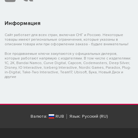
Информация
Сайт работает для всех стран, включая СНГ и Россию. Некоторые
товары имеют региональные ограничения, которые указаны в
описании товара или при оформлении заказа - будьте внимательны!
Все продаваемые ключи закупаются у официальных дилеров,
которые работают напрямую с издателями. В том числе с издателями:
1C, 2K, Bandai Namco, Curve Digital, Capcom, Codemasters, Deep Silver,
Disney, IO Interactive, Iceberg Interactive, Nordic Games, Paradox, Plug-
in-Digital, Take-Two Interactive, Team17, Ubisoft, Бука, Новый Диск и
другие
Валюта:
RUB
Язык:
Русский (RU)