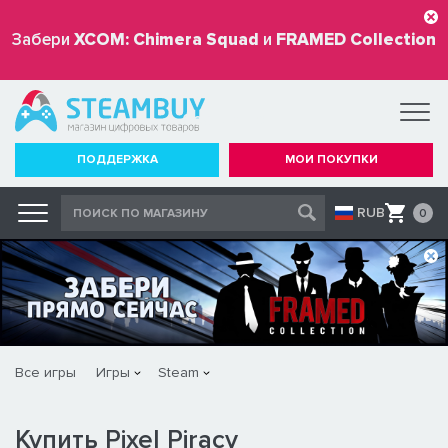
Забери
XCOM: Chimera Squad
и
FRAMED Collection
бесплатно
ПОДДЕРЖКА
МОИ ПОКУПКИ
RUB
0
Все игры
Игры
Steam
Купить Pixel Piracy