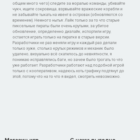
общем много чего) следите за моралью команды, убивайте
чукч, ищите сокровища, взрвывайте вражеские корабли и
не забывайте тыкать на ивент в островах (обновляются со
временем). Немного нытья: Лайк только за то что старые
пиксельные пираты были очень крутыми, за убитое
обновление, определенно дизлайк, испортили игру,
остается играть только на пиратке в старые версии.
Разработчики не раз меняли игру и каждый раз делали
только хуже, столько крутых режимов и механик было
удалено, визуально всё скатилось до невнятности, я
понимаю исправлялись баги, но зачем было трогать то что
уже работает. Разработчики работают над подобной игрой
только с кооперативом, надеюсь хоть графику подтянут до
этой, потому что на то что я видел, смотреть невозможно.