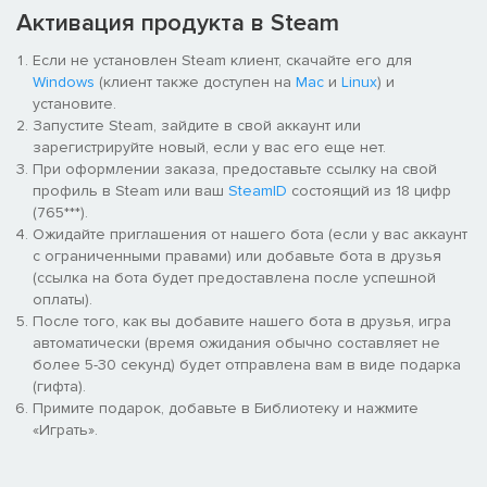
Активация продукта в Steam
Проявите свои тактические навыки, сражаясь в интенсивных
Если не установлен Steam клиент, скачайте его для
морских битвах, исследуя неизведанные острова и
Windows
(клиент также доступен на
Mac
и
Linux
) и
взаимодействуя с разнообразными цивилизациями.
установите.
Разблокируйте мощные способности, собирайте ценные
Запустите Steam, зайдите в свой аккаунт или
добычи и укрепите свою легенду в качестве величайшего
зарегистрируйте новый, если у вас его еще нет.
пиратского капитана в этом захватывающем открытом мире.
При оформлении заказа, предоставьте ссылку на свой
профиль в Steam или ваш
SteamID
состоящий из 18 цифр
(765***).
Ожидайте приглашения от нашего бота (если у вас аккаунт
с ограниченными правами) или добавьте бота в друзья
(ссылка на бота будет предоставлена после успешной
оплаты).
После того, как вы добавите нашего бота в друзья, игра
автоматически (время ожидания обычно составляет не
более 5-30 секунд) будет отправлена вам в виде подарка
(гифта).
Примите подарок, добавьте в Библиотеку и нажмите
«Играть».