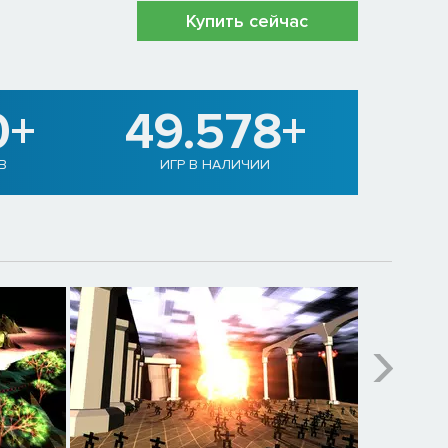
Купить сейчас
0+
49.578+
В
ИГР В НАЛИЧИИ