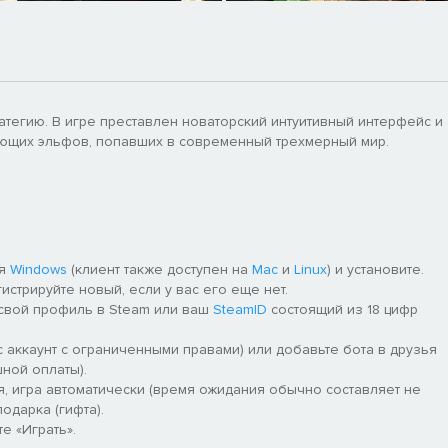
ратегию. В игре преставлен новаторский интуитивный интерфейс и
чующих эльфов, попавших в современный трехмерный мир.
ля
Windows
(клиент также доступен на
Mac
и
Linux
) и установите.
гистрируйте новый, если у вас его еще нет.
 свой профиль в Steam или ваш
SteamID
состоящий из 18 цифр
 аккаунт с ограниченными правами) или добавьте бота в друзья
ной оплаты).
я, игра автоматически (время ожидания обычно составляет не
одарка (гифта).
е «Играть».