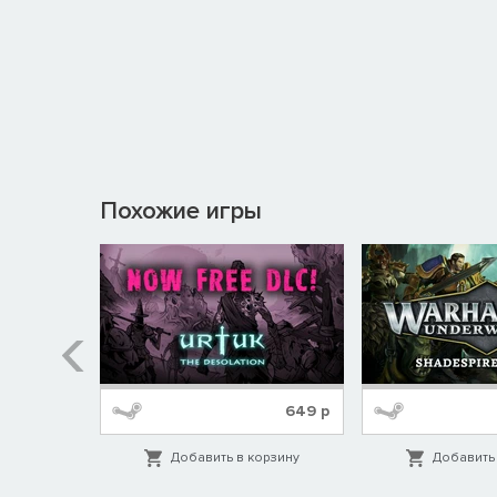
Похожие игры
129
р
649
р
орзину
Добавить в корзину
Добавить 