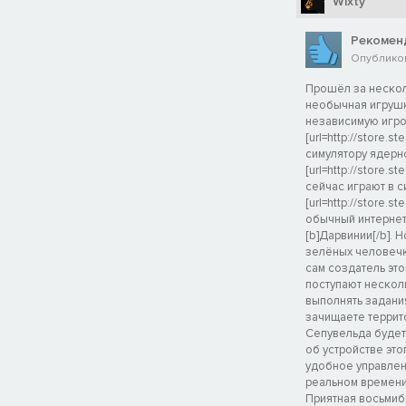
Wixty
Рекомен
Опубликов
Прошёл за несколь
необычная игрушка
независимую игро
[url=http://store.s
симулятору ядерн
[url=http://store.
сейчас играют в 
[url=http://store.s
обычный интернет
[b]Дарвинии[/b]. 
зелёных человечк
cам создатель это
поступают нескол
выполнять задани
зачищаете террит
Сепувельда будет
об устройстве эт
удобное управлен
реальном времени
Приятная восьмиби