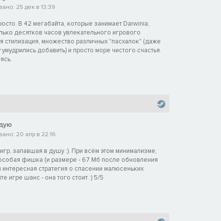
ано: 25 дек в 13:39
осто. В 42 мегабайта, которые занимает Darwinia,
лько десятков часов увлекательного игрового
я стилизация, множество различных "пасхалок" (даже
у умудрились добавить) и просто море чистого счастья.
ясь.
дую
ано: 20 апр в 22:16
гр, запавшая в душу :). При всём этом минимализме,
 особая фишка (и размере - 67 Мб после обновления
ая и интересная стратегия о спасении малюсеньких
те игре шанс - она того стоит :) 5/5