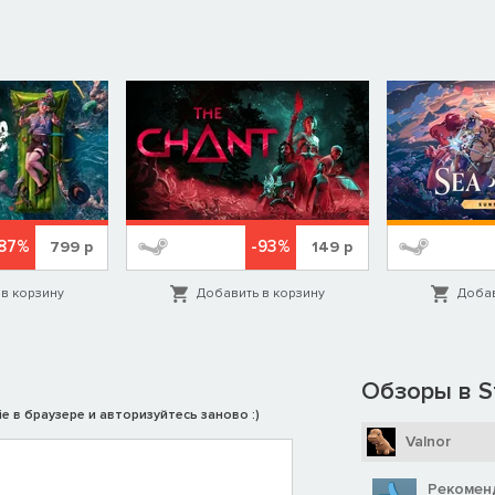
87%
-93%
799
р
149
р
в корзину
Добавить в корзину
Добав
Обзоры в S
e в браузере и авторизуйтесь заново :)
Valnor
Рекомен