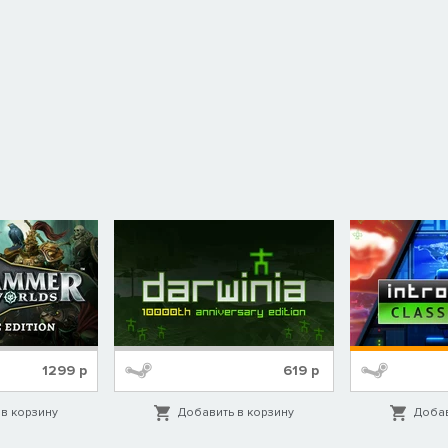
1299
р
619
р
в корзину
Добавить в корзину
Добав