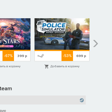
-67%
-53%
399
р
699
р
ить в корзину
Добавить в корзину
Д
team
дую