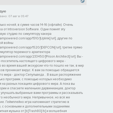
дую
ано: 07 авг в 05:47
ко ночей, в сумме часов 14-16 (офлайн). Очень
 от Introversion Software. Одни помнят эту
вую студию по симулятору хакера
teampowered.com/app/1510/]Uplink[/url], другие по
ой войны
steampowered.com/app/1520/]DEFCON[/url], третие прямо
симулятор тюремного архитектора
teampowered.com/app/233450/]Prison Architect[/url]. Вы -
-посетитель настоящего цифрового мира -
Но во время вашей экскурсии что-то пошло не так, в мир
ов проникает вирус. К вам за помощью обращается
го мира - доктор Сепульведа... В ваше распоряжение
ько программ, с помощью которых необходимо
я на разных локациях цифрового мира. А пока вы
ории и спасаете маленьких дарвинианцев, доктор
 улучшать выбранные вами программы и рассказывать
ого необычного мира. Непривычное, но всё же
ие. Геймплейно игра напоминает стратегию в
, с основными и дополнительными заданиями.
тная музыка от [b]Trash80[/b] и волшебная