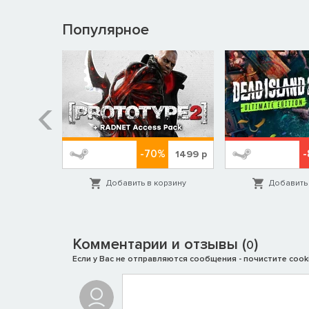
Популярное
%
-70%
-
199
р
1499
р
орзину
Добавить в корзину
Добавить 
Комментарии и отзывы (
)
0
Если у Вас не отправляются сообщения - почистите cooki