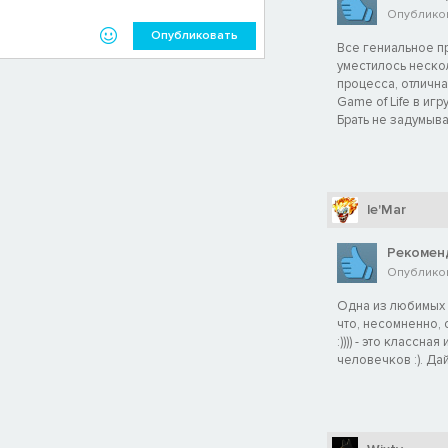
Опубликов
Опубликовать
Все гениальное пр
уместилось неско
процесса, отлична
Game of Life в игр
Брать не задумыва
le'Mar
Рекомен
Опубликов
Одна из любимых и
что, несомненно,
:)))) - это классн
человечков :). Дай