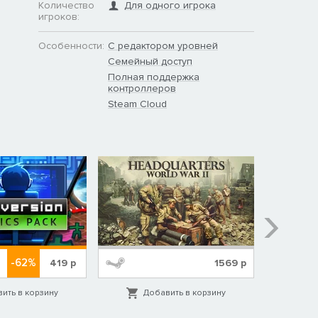
Количество
Для одного игрока
игроков:
Особенности:
С редактором уровней
Семейный доступ
Полная поддержка
контроллеров
Steam Cloud
-62%
419
р
1569
р
ить в корзину
Добавить в корзину
Д