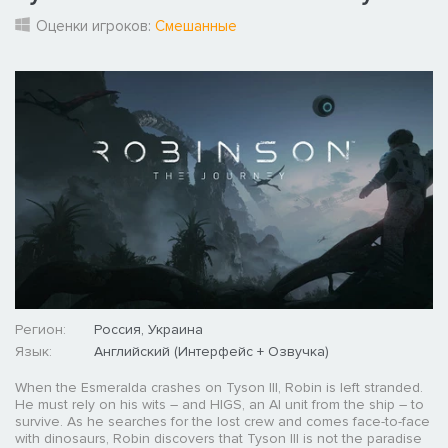
Оценки игроков:
Смешанные
Регион:
Россия, Украина
Язык:
Английский (Интерфейс + Озвучка)
When the Esmeralda crashes on Tyson III, Robin is left stranded.
He must rely on his wits – and HIGS, an AI unit from the ship – to
survive. As he searches for the lost crew and comes face-to-face
with dinosaurs, Robin discovers that Tyson III is not the paradise