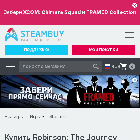
Забери
XCOM: Chimera Squad
и
FRAMED Collection
бесплатно
ПОДДЕРЖКА
МОИ ПОКУПКИ
RUB
0
Все игры
Игры
Steam
Купить Robinson: The Journey