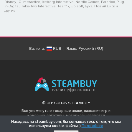
Disney, IO Interactive, Iceberg Interactive, Nordic Games, Paradox, Plug-
in-Digital, Take-Two Interactive, Team17, Ubisoft, Бука, Новый Диск и
другие
Валюта:
RUB
Язык:
Русский (RU)
© 2011-2026 STEAMBUY
Все упомянутые товарные знаки, названия игр и
компаний, логотипы, материалы являются
собственностью соответствующих владельцев.
Находясь на steambuy.com, Вы соглашаетесь с тем, что мы
используем cookie-файлы :)
Подробнее