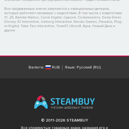
Все продаваемые ключи закупаются у официальных дилеров,
которые работают напрямую с издателями. В том числе с издателями:
1C, 2K, Bandai Namco, Curve Digital, Capcom, Codemasters, Deep Silver,
Disney, IO Interactive, Iceberg Interactive, Nordic Games, Paradox, Plug-
in-Digital, Take-Two Interactive, Team17, Ubisoft, Бука, Новый Диск и
другие
Валюта:
RUB
Язык:
Русский (RU)
© 2011-2026 STEAMBUY
Все упомянутые товарные знаки, названия игр и