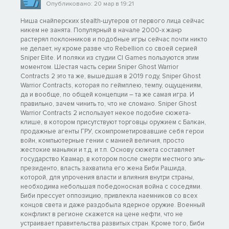
Опубликовано: 20 мар в 19:21
Ниша снайперских stealth-шутеров от первого лица сейчас
никем не занята. Популярный в начале 2000-х жанр
растерял поклонников и подобные игры сейчас почти никто
не делает, ну кроме разве что Rebellion со своей серией
Sniper Elite. И поляки из студии CI Games пользуются этим
моментом. Шестая часть серии Sniper Ghost Warrior
Contracts 2 это та же, вышедшая в 2019 году, Sniper Ghost
Warrior Contracts, которая по геймплею, темпу, ощущениям,
да и вообще, по общей концепции – та же самая игра. И
правильно, зачем чинить то, что не сломано. Sniper Ghost
Warrior Contracts 2 использует некое подобие сюжета-
клише, в котором присутствуют торговцы оружием с Балкан,
продажные агенты ГРУ, скомпрометировавшие себя герои
войн, компьютерные гении с манией величия, просто
жестокие маньяки и т.д. и т.п. Основу сюжета составляет
государство Квамар, в котором после смерти местного эль-
президенто, власть захватила его жена Биби Рашида,
которой, для упрочения власти и влияния внутри страны,
необходима небольшая победоносная война с соседями.
Биби прессует оппозицию, привлекла наемников со всех
концов света и даже раздобыла ядерное оружие. Военный
конфликт в регионе скажется на цене нефти, что не
устраивает правительства развитых стран. Кроме того, Биби