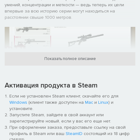
умений, концентрации и меткости — ведь теперь их цели
впервые за всю историю серии могут находиться на
расстоянии свыше 1000 метров.
Показать полное описание
Contracts 2, созданная авторами первой игры, расширяет
Активация продукта в Steam
границы благодаря гиперреалистичному снайперскому
игровому процессу. Освойте огромный арсенал
Если не установлен Steam клиент, скачайте его для
реалистичного оружия; исследуйте огромные территории с
Windows
(клиент также доступен на
Mac
и
Linux
) и
невероятной детализацией, и сразитесь с самыми
установите.
реалистичными врагами в истории.
Запустите Steam, зайдите в свой аккаунт или
зарегистрируйте новый, если у вас его еще нет.
При оформлении заказа, предоставьте ссылку на свой
профиль в Steam или ваш
SteamID
состоящий из 18 цифр
(765***).