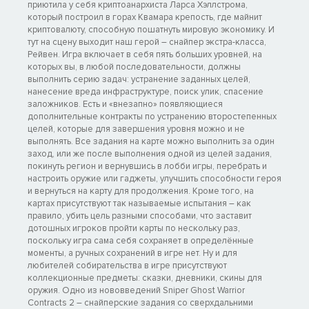
приютила у себя криптоанархиста Ларса Хэллстрома,
который построил в горах Квамара крепость, где майнит
криптовалюту, способную пошатнуть мировую экономику. И
тут на сцену выходит наш герой – снайпер экстра-класса,
Рейвен. Игра включает в себя пять больших уровней, на
которых вы, в любой последовательности, должны
выполнить серию задач: устранение заданных целей,
нанесение вреда инфраструктуре, поиск улик, спасение
заложников. Есть и «внезапно» появляющиеся
дополнительные контракты по устранению второстепенных
целей, которые для завершения уровня можно и не
выполнять. Все задания на карте можно выполнить за один
заход, или же после выполнения одной из целей задания,
покинуть регион и вернувшись в лобби игры, перебрать и
настроить оружие или гаджеты, улучшить способности героя
и вернуться на карту для продолжения. Кроме того, на
картах присутствуют так называемые испытания – как
правило, убить цель разными способами, что заставит
дотошных игроков пройти карты по нескольку раз,
поскольку игра сама себя сохраняет в определённые
моменты, а ручных сохранений в игре нет. Ну и для
любителей собирательства в игре присутствуют
коллекционные предметы: сказки, дневники, скины для
оружия. Одно из нововведений Sniper Ghost Warrior
Contracts 2 – снайперские задания со сверхдальними