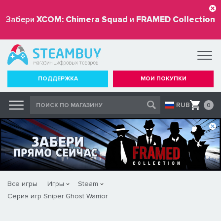
Забери
XCOM: Chimera Squad
и
FRAMED Collection
бесплатно
ПОДДЕРЖКА
МОИ ПОКУПКИ
RUB
0
Все игры
Игры
Steam
Серия игр Sniper Ghost Warrior