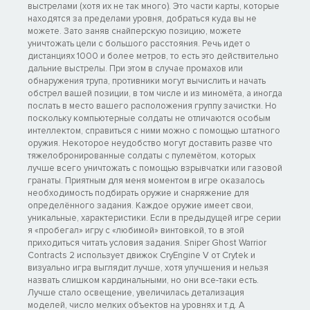
выстрелами (хотя их не так много). Это части карты, которые
находятся за пределами уровня, добраться куда вы не
можете. Зато заняв снайперскую позицию, можете
уничтожать цели с большого расстояния. Речь идет о
дистанциях 1000 и более метров, то есть это действительно
дальние выстрелы. При этом в случае промахов или
обнаружения трупа, противники могут вычислить и начать
обстрел вашей позиции, в том числе и из миномёта, а иногда
послать в место вашего расположения группу зачистки. Но
поскольку компьютерные солдаты не отличаются особым
интеллектом, справиться с ними можно с помощью штатного
оружия. Некоторое неудобство могут доставить разве что
тяжелобронированные солдаты с пулемётом, которых
лучше всего уничтожать с помощью взрывчатки или газовой
гранаты. Приятным для меня моментом в игре оказалось
необходимость подбирать оружие и снаряжение для
определённого задания. Каждое оружие имеет свои,
уникальные, характеристики. Если в предыдущей игре серии
я «пробегал» игру с «любимой» винтовкой, то в этой
приходиться читать условия задания. Sniper Ghost Warrior
Contracts 2 использует движок CryEngine V от Crytek и
визуально игра выглядит лучше, хотя улучшения и нельзя
назвать слишком кардинальными, но они все-таки есть.
Лучше стало освещение, увеличилась детализация
моделей, число мелких объектов на уровнях и т.д. А