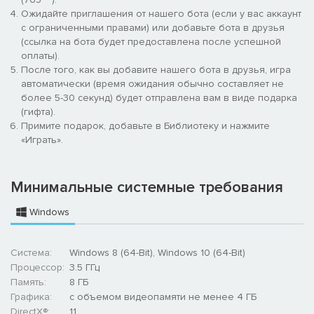
Ожидайте приглашения от нашего бота (если у вас аккаунт
с ограниченными правами) или добавьте бота в друзья
(ссылка на бота будет предоставлена после успешной
оплаты).
Вооружившись новым оружием и снаряжением, вы можете
После того, как вы добавите нашего бота в друзья, игра
выполнить каждый контракт множеством разных способов.
автоматически (время ожидания обычно составляет не
Ищите новые подходы в уже выполненным заданиям, чтобы
более 5-30 секунд) будет отправлена вам в виде подарка
достичь всех целей, и тратьте заработанные деньги на
(гифта).
улучшенное снаряжение и оружие.
Примите подарок, добавьте в Библиотеку и нажмите
«Играть».
Минимальные системные требования
Windows
Система:
Windows 8 (64-Bit), Windows 10 (64-Bit)
Contracts 2 выводит визуальную составляющую игры на
Процессор:
3.5 ГГц
новый уровень: оптимизированная графика, повышенная
Память:
8 ГБ
частота кадров в секунду, а также улучшенный движок
Графика:
с объемом видеопамяти не менее 4 ГБ
делают игру самой красивой в серии. Выполняйте
DirectX®:
11