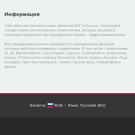
Информация
Сайт работает для всех стран, включая СНГ и Россию. Некоторые
товары имеют региональные ограничения, которые указаны в
описании товара или при оформлении заказа - будьте внимательны!
Все продаваемые ключи закупаются у официальных дилеров,
которые работают напрямую с издателями. В том числе с издателями:
1C, 2K, Bandai Namco, Curve Digital, Capcom, Codemasters, Deep Silver,
Disney, IO Interactive, Iceberg Interactive, Nordic Games, Paradox, Plug-
in-Digital, Take-Two Interactive, Team17, Ubisoft, Бука, Новый Диск и
другие
Валюта:
RUB
Язык:
Русский (RU)