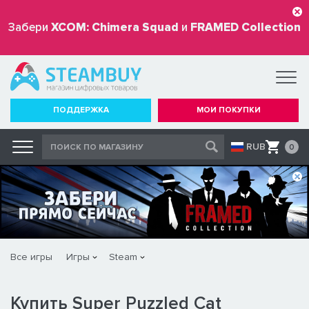
Забери
XCOM: Chimera Squad
и
FRAMED Collection
бесплатно
ПОДДЕРЖКА
МОИ ПОКУПКИ
RUB
0
Все игры
Игры
Steam
Купить Super Puzzled Cat