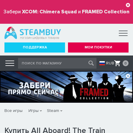
Забери
XCOM: Chimera Squad
и
FRAMED Collection
бесплатно
ПОДДЕРЖКА
МОИ ПОКУПКИ
RUB
0
Все игры
Игры
Steam
Купить All Aboard! The Train