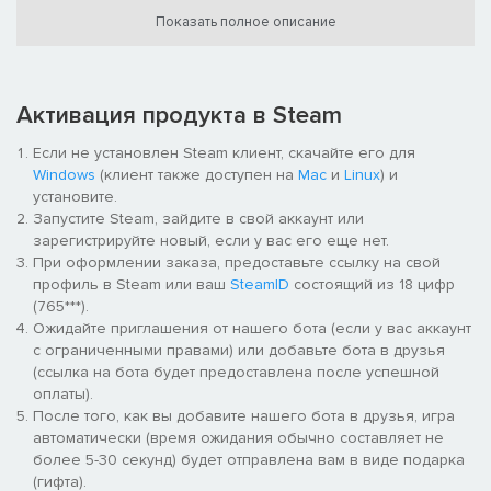
Показать полное описание
Активация продукта в Steam
Если не установлен Steam клиент, скачайте его для
Windows
(клиент также доступен на
Mac
и
Linux
) и
установите.
Ваша задача — защитить Генератор Бесконечной Энергии,
Запустите Steam, зайдите в свой аккаунт или
покупая защитные вагоны для уничтожения врагов и
зарегистрируйте новый, если у вас его еще нет.
экономические вагоны для генерации золота. Выбирайте с
При оформлении заказа, предоставьте ссылку на свой
умом — только правильная комбинация вагонов позволит
профиль в Steam или ваш
SteamID
состоящий из 18 цифр
вам выжить в бесконечных волнах врагов!
(765***).
Ожидайте приглашения от нашего бота (если у вас аккаунт
с ограниченными правами) или добавьте бота в друзья
Улучшайте вагоны, объединяя 3 вагона одного типа и
(ссылка на бота будет предоставлена после успешной
уровня, чтобы создать ещё более мощные оборонительные
оплаты).
конструкции! Вы можете улучшать вагоны бесконечно, но это
После того, как вы добавите нашего бота в друзья, игра
будет стоить.
автоматически (время ожидания обычно составляет не
более 5-30 секунд) будет отправлена вам в виде подарка
(гифта).
Не забудьте покупать улучшения в магазине! Повышайте