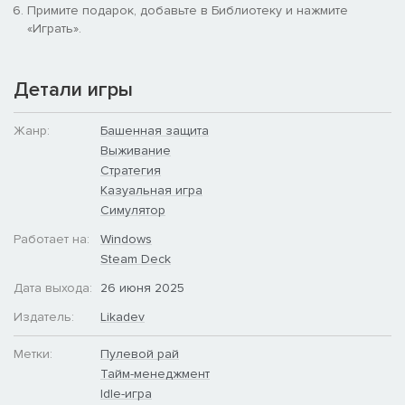
Примите подарок, добавьте в Библиотеку и нажмите
стоимость драгоценных камней, чтобы каждый камень стоил
«Играть».
больше золота, и нанимайте шахтёров, чтобы они
автоматически добывали больше драгоценностей для вас.
Детали игры
Выживите против натиска орков!
Жанр:
Башенная защита
Выживание
Стратегия
Казуальная игра
Симулятор
Работает на:
Windows
Steam Deck
Дата выхода:
26 июня 2025
Издатель:
Likadev
Метки:
Пулевой рай
Тайм-менеджмент
Idle-игра