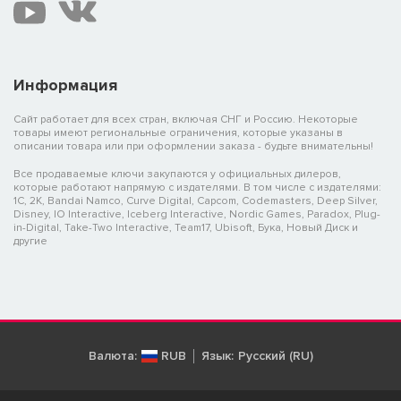
Информация
Сайт работает для всех стран, включая СНГ и Россию. Некоторые
товары имеют региональные ограничения, которые указаны в
описании товара или при оформлении заказа - будьте внимательны!
Все продаваемые ключи закупаются у официальных дилеров,
которые работают напрямую с издателями. В том числе с издателями:
1C, 2K, Bandai Namco, Curve Digital, Capcom, Codemasters, Deep Silver,
Disney, IO Interactive, Iceberg Interactive, Nordic Games, Paradox, Plug-
in-Digital, Take-Two Interactive, Team17, Ubisoft, Бука, Новый Диск и
другие
Валюта:
RUB
Язык:
Русский (RU)