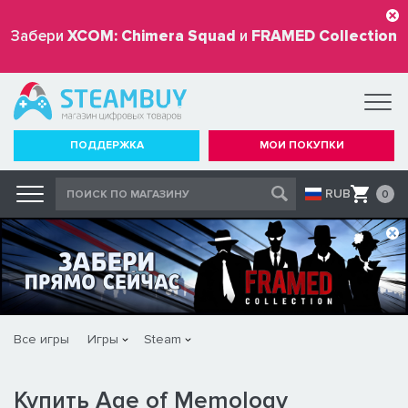
Забери
XCOM: Chimera Squad
и
FRAMED Collection
бесплатно
ПОДДЕРЖКА
МОИ ПОКУПКИ
RUB
0
Все игры
Игры
Steam
Купить Age of Memology