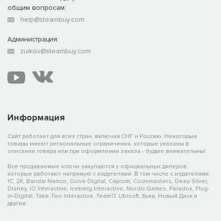
общим вопросам:
help@steambuy.com
Администрация:
zuikov@steambuy.com
Информация
Сайт работает для всех стран, включая СНГ и Россию. Некоторые
товары имеют региональные ограничения, которые указаны в
описании товара или при оформлении заказа - будьте внимательны!
Все продаваемые ключи закупаются у официальных дилеров,
которые работают напрямую с издателями. В том числе с издателями:
1C, 2K, Bandai Namco, Curve Digital, Capcom, Codemasters, Deep Silver,
Disney, IO Interactive, Iceberg Interactive, Nordic Games, Paradox, Plug-
in-Digital, Take-Two Interactive, Team17, Ubisoft, Бука, Новый Диск и
другие