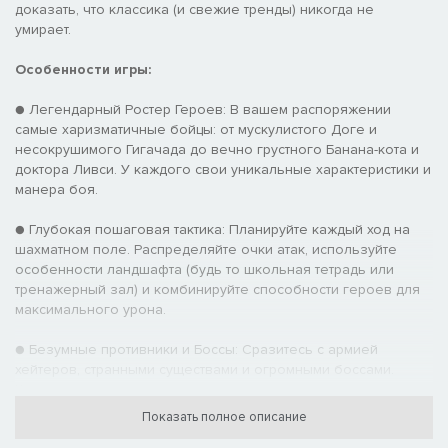
доказать, что классика (и свежие тренды) никогда не
умирает.
Особенности игры:
● Легендарный Ростер Героев: В вашем распоряжении
самые харизматичные бойцы: от мускулистого Доге и
несокрушимого Гигачада до вечно грустного Банана-кота и
доктора Ливси. У каждого свои уникальные характеристики и
манера боя.
● Глубокая пошаговая тактика: Планируйте каждый ход на
шахматном поле. Распределяйте очки атак, используйте
особенности ландшафта (будь то школьная тетрадь или
тренажерный зал) и комбинируйте способности героев для
максимального урона.
● Безумные противники и Боссы: Сразитесь с армией
хейтеров, странными существами и огромными боссами.
Каждый уровень — это новая проверка вашего тактического
мышления (и чувства юмора).
Показать полное описание