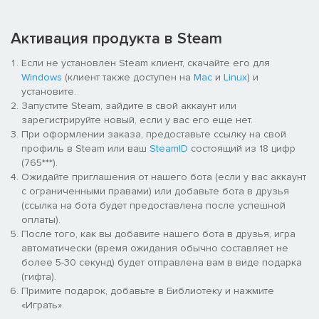
● Атмосфера «Того самого» интернета: Наслаждайтесь ярким
визуальным стилем, абсурдными анимациями и классным
саундтреком, который заставит вас пуститься в пляс прямо во
Активация продукта в Steam
время боя.
Если не установлен Steam клиент, скачайте его для
● Система волн: Выживите под натиском постоянно
Windows
(клиент также доступен на
Mac
и
Linux
) и
усиливающихся врагов. Дойдите до конца каждой главы,
установите.
чтобы открыть доступ к новым локациям и секретным
Запустите Steam, зайдите в свой аккаунт или
персонажам.
зарегистрируйте новый, если у вас его еще нет.
При оформлении заказа, предоставьте ссылку на свой
профиль в Steam или ваш
SteamID
состоящий из 18 цифр
(765***).
Ожидайте приглашения от нашего бота (если у вас аккаунт
с ограниченными правами) или добавьте бота в друзья
(ссылка на бота будет предоставлена после успешной
оплаты).
После того, как вы добавите нашего бота в друзья, игра
автоматически (время ожидания обычно составляет не
более 5-30 секунд) будет отправлена вам в виде подарка
(гифта).
Примите подарок, добавьте в Библиотеку и нажмите
«Играть».