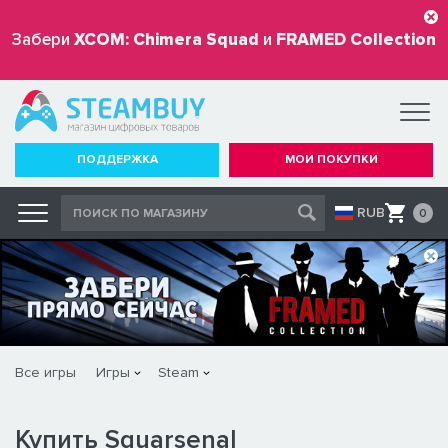
Забери
XCOM: Chimera Squad
и
FRAMED Collection
бесплатно
ПОДДЕРЖКА
МОИ ПОКУПКИ
RUB
0
Все игры
Игры
Steam
Купить Squarsenal