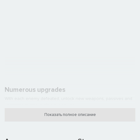
Numerous upgrades
With each enemy defeated, unlock new weapons, passives and
upgrades to decuplate your power.
Показать полное описание
You can fight against previously defeated enemies to accumulate
resources, unlock new upgrades and improve your tools even