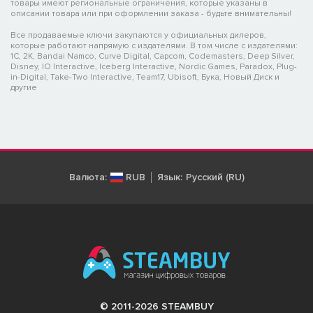
товары имеют региональные ограничения, которые указаны в
описании товара или при оформлении заказа - будьте внимательны!
Все продаваемые ключи закупаются у официальных дилеров,
которые работают напрямую с издателями. В том числе с издателями:
1C, 2K, Bandai Namco, Curve Digital, Capcom, Codemasters, Deep Silver,
Disney, IO Interactive, Iceberg Interactive, Nordic Games, Paradox, Plug-
in-Digital, Take-Two Interactive, Team17, Ubisoft, Бука, Новый Диск и
другие
Валюта:
RUB
Язык:
Русский (RU)
© 2011-2026 STEAMBUY