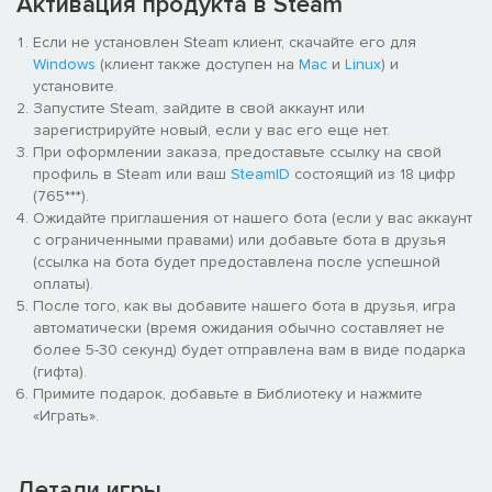
Активация продукта в Steam
more before facing your next foe.
Если не установлен Steam клиент, скачайте его для
Windows
(клиент также доступен на
Mac
и
Linux
) и
установите.
Запустите Steam, зайдите в свой аккаунт или
зарегистрируйте новый, если у вас его еще нет.
При оформлении заказа, предоставьте ссылку на свой
профиль в Steam или ваш
SteamID
состоящий из 18 цифр
(765***).
Ожидайте приглашения от нашего бота (если у вас аккаунт
с ограниченными правами) или добавьте бота в друзья
(ссылка на бота будет предоставлена после успешной
оплаты).
После того, как вы добавите нашего бота в друзья, игра
автоматически (время ожидания обычно составляет не
более 5-30 секунд) будет отправлена вам в виде подарка
(гифта).
Примите подарок, добавьте в Библиотеку и нажмите
«Играть».
Детали игры