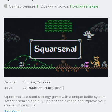
Сейчас онлайн:
1
Оценки игроков:
Положительные
Регион:
Россия, Украина
Язык:
Английский (Интерфейс)
Squarsenal is a short strategy game with a unique battle system.
Defeat enemies and buy upgrades to expand and improve your
arsenal of weapons.
Подробнее