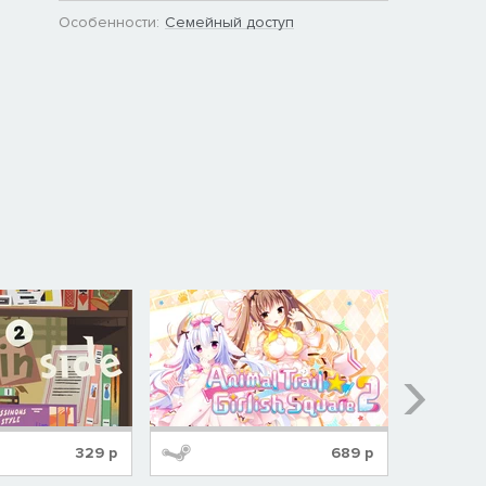
Особенности:
Семейный доступ
329
р
689
р