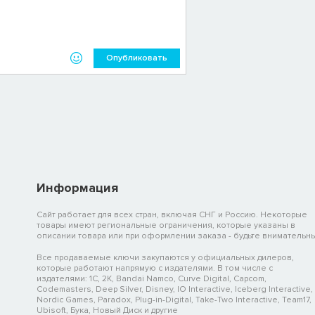
Опубликовать
Информация
Сайт работает для всех стран, включая СНГ и Россию. Некоторые
товары имеют региональные ограничения, которые указаны в
описании товара или при оформлении заказа - будьте внимательны
Все продаваемые ключи закупаются у официальных дилеров,
которые работают напрямую с издателями. В том числе с
издателями: 1C, 2K, Bandai Namco, Curve Digital, Capcom,
Codemasters, Deep Silver, Disney, IO Interactive, Iceberg Interactive,
Nordic Games, Paradox, Plug-in-Digital, Take-Two Interactive, Team17,
Ubisoft, Бука, Новый Диск и другие