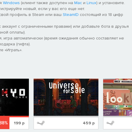
ля
Windows
(клиент также доступен на
Mac
и
Linux
) и установите.
гистрируйте новый, если у вас его еще нет.
 свой профиль в Steam или ваш
SteamID
состоящий из 18 цифр
 аккаунт с ограниченными правами) или добавьте бота в друзья
ной оплаты).
я, игра автоматически (время ожидания обычно составляет не
одарка (гифта).
е «Играть».
88%
199
р
459
р