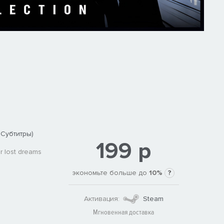
 Субтитры)
199 р
r lost dreams
экономьте больше до
10%
?
Активация:
Steam
Мгновенная доставка