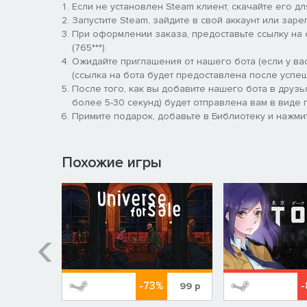
Если не установлен Steam клиент, скачайте его д
Запустите Steam, зайдите в свой аккаунт или заре
При оформлении заказа, предоставьте ссылку на
(765***).
Ожидайте приглашения от нашего бота (если у вас
(ссылка на бота будет предоставлена после успеш
После того, как вы добавите нашего бота в друзь
более 5-30 секунд) будет отправлена вам в виде п
Примите подарок, добавьте в Библиотеку и нажмит
Похожие игры
%
-73%
-
869
р
99
р