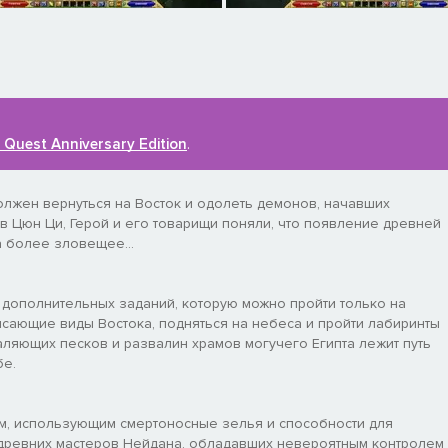
 Quest Anniversary Edition
.
лжен вернуться на Восток и одолеть демонов, начавших
ив Цюн Ци, Герой и его товарищи поняли, что появление древней
а более зловещее...
5 дополнительных заданий, которую можно пройти только на
рясающие виды Востока, подняться на небеса и пройти лабиринты
аляющих песков и развалин храмов могучего Египта лежит путь
бе.
м, использующим смертоносные зелья и способности для
 древних мастеров Нейдана, обладавших невероятным контролем