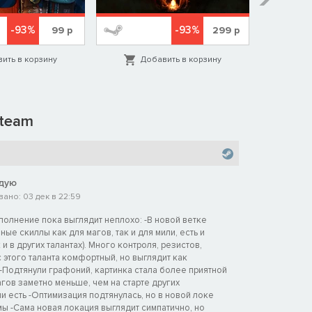
-93%
-93%
99
р
299
р
ить в корзину
Добавить в корзину
Д
team
дую
ано: 03 дек в 22:59
полнение пока выглядит неплохо: -В новой ветке
ные скиллы как для магов, так и для мили, есть и
и в других талантах). Много контроля, резистов,
с этого таланта комфортный, но выглядит как
-Подтянули графоний, картинка стала более приятной
гов заметно меньше, чем на старте других
и есть -Оптимизация подтянулась, но в новой локе
ы -Сама новая локация выглядит симпатично, но