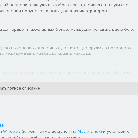
торый позволит сокрушить любого врага, стоящего на пути его
гословения полубогов и воля древних императоров.
а до гордых и тщеславных богов, жаждущих испытать вас в бою.
кусно выкованных восточных доспехов до оружия, способного
еты сделают ваше снаряжение еще сильнее
 характеристики и дающие вам преимущество в бою. Их время
свитков восстановления здоровья и маны.
ать полное описание
сть. Улучшена загрузка регионов рядом с подземельями.
в редакторе, улучшен процесс выбора объектов, а также
ки
.
и палитры. Добавлена возможность включать и выключать
ля
Windows
(клиент также доступен на
Mac
и
Linux
) и установите.
мую в редакторе. Улучшена система звука и музыки, добавлены
гистрируйте новый, если у вас его еще нет.