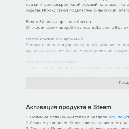
над ци, игрок раскроет свой скрытый потенциал, ко
судьбы. Игроку станут подвластны силы стихий, бла
Более 30 новых врагов и боссов
От экзотических зверей из легенд Дальнего Восток
Новое оружие и снаряжение
Вас ждет новое могущественное снаряжение: от ис
сразить даже самих богов. Новые реликвии и амул
Новые игровые механики
7 новых видов снадобий, увеличивающих различные
восстановления не зависит от обычных снадобий и 
Показ
Технические улучшения
Улучшено качество изображения и производительно
Поддержка контроллера.
Активация продукта в Steam
Улучшение инструментов TQ
Добавлена возможность масштабирования объектов 
Получите оплаченный товар в разделе
Мои покуп
инструменты замены и поворота, исправлены ошибк
Если не установлен Steam клиент, скачайте его д
столкновение объектов и отображение теней напря
Запустите Steam, зайдите в свой аккаунт или заре