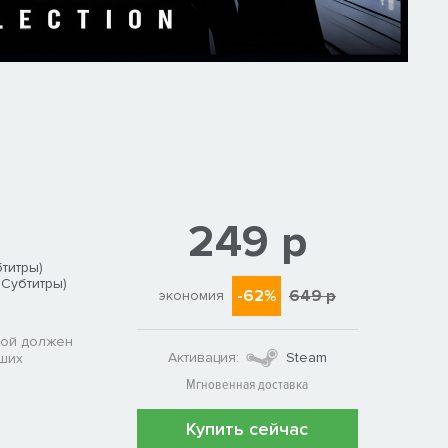
249 р
титры)
 Субтитры)
-62%
649 р
экономия
рой должен
Активация:
Steam
вших
Мгновенная доставка
Купить сейчас