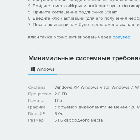
новый тип звуковых объектов с динамическим диапа
Войдите в меню «
Игры
» и выберите пункт «
Активи
предпросмотра файлов звуков/музыки в редакторе
Примите соглашение подписчика Steam.
интерфейс, добавлены новые и улучшены старые б
Введите ключ активации (для его получения нео
После активации вам будет предложено скачать игру
Ключ также можно активировать через
браузер
.
Минимальные системные требова
Windows
Система:
Windows XP, Windows Vista, Windows 7, W
Процессор:
2.0 ГГц
Память:
1 ГБ
Графика:
с объемом видеопамяти не менее 128 
DirectX®:
9.0c
Размер:
5 ГБ свободного места