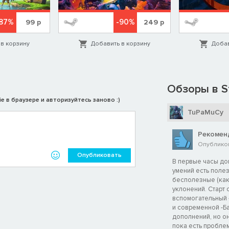
87%
-90%
99
р
249
р
в корзину
Добавить в корзину
Добав
Обзоры в S
e в браузере и авторизуйтесь заново :)
TuPaMuCy
Рекомен
Опубликов
Опубликовать
В первые часы до
умений есть полез
бесполезные (как 
уклонений. Старт 
вспомогательный 
и современной -Ба
дополнений, но он
пока есть проблем