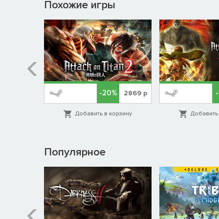
Похожие игры
-20%
539
р
2869
р
орзину
Добавить в корзину
Добавить 
Популярное