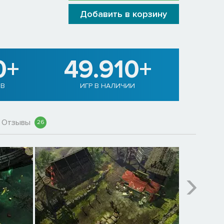
Добавить в корзину
0+
49.910+
В
ИГР В НАЛИЧИИ
Отзывы
26