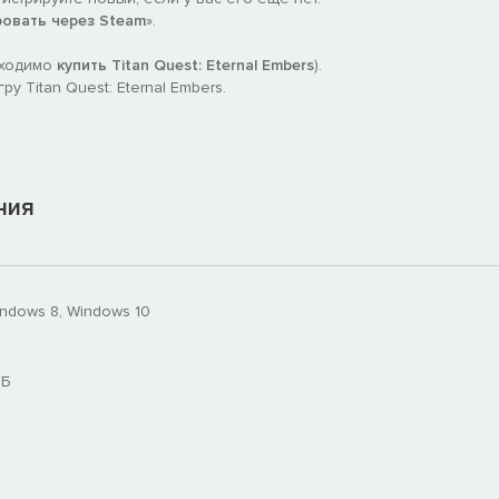
зоном расстояния от источника звука и возможность
ровать через Steam
».
. Повышена стабильность менеджера изображений, улучшен
ыстрые клавиши. Множество небольших улучшений
бходимо
купить Titan Quest: Eternal Embers
).
 Titan Quest: Eternal Embers.
ния
indows 8, Windows 10
МБ