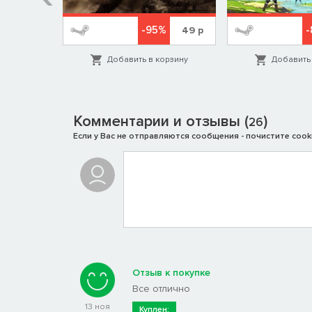
-95%
-
799
р
49
р
орзину
Добавить в корзину
Добавить 
Комментарии и отзывы (
)
26
Если у Вас не отправляются сообщения - почистите cooki
Отзыв к покупке
Все отлично
13 ноя
Куплен: