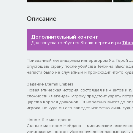
Описание
Дополнительный контент
Для запуска требуется Steam-версия игры
Titan
Призванный легендарным императором Яо, Герой до
опустошать страну после убийства Телхина. Выслед
напасти было не случайным и происходит что-то куд
Задание Eternal Embers
Новая эпическая история, состоящая из 4 актов и 1
сложности «Легенда». Игроку предстоит узреть пот
царства Короля драконов. От небесных высот до оп
игрока, но куда он его заведет, известно лишь судь
Новое 11-е мастерство
Станьте мастером Нейдана — мистическим алхимико
уничтожения врагов. Используя легендарные силы