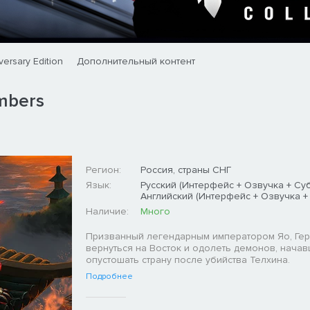
versary Edition
Дополнительный контент
Embers
Регион:
Россия, страны СНГ
Язык:
Русский (Интерфейс + Озвучка + Суб
Английский (Интерфейс + Озвучка +
Наличие:
Много
Призванный легендарным императором Яо, Ге
вернуться на Восток и одолеть демонов, нача
опустошать страну после убийства Телхина.
Подробнее