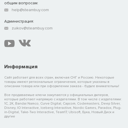
общим вопросам:
help@steambuy.com
Администрация:
zuikov@steambuy.com
Информация
Сайт работает для всех стран, включая СНГ и Россию. Некоторые
товары имеют региональные ограничения, которые указаны в
описании товара или при оформлении заказа - будьте внимательны!
Все продаваемые ключи закупаются у официальных дилеров,
которые работают напрямую с издателями. В том числе с издателями:
1C, 2K, Bandai Namco, Curve Digital, Capcom, Codemasters, Deep Silver,
Disney, IO Interactive, Iceberg Interactive, Nordic Games, Paradox, Plug-
in-Digital, Take-Two Interactive, Team17, Ubisoft, Бука, Новый Диск и
другие