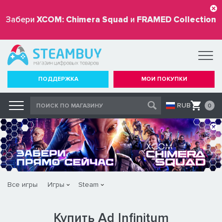
Забери
XCOM: Chimera Squad
и
FRAMED Collection
бесплатно
ПОДДЕРЖКА
МОИ ПОКУПКИ
RUB
0
Все игры
Игры
Steam
Купить Ad Infinitum