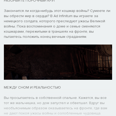
РАЗОРВИТЕ ПОРОЧНЫЙ КРУГ
Закончится ли когда-нибудь этот кошмар войны? Сумеете ли
вы обрести мир в сердце? В Ad Infinitum вы играете за
немецкого солдата, которого преследуют ужасы Великой
войны. Пока воспоминания о доме и семье сменяются
кошмарами, пережитыми в траншеях на фронте, вы
пытаетесь положить конец вечным страданиям.
МЕЖДУ СНОМ И РЕАЛЬНОСТЬЮ
Вы просыпаетесь в собственной спальне. Кажется, вы все
тот же мальчишка, но дом запустел и обветшал. Вдруг вы
необъяснимым образом оказываетесь на фронте, где вам
не дают покоя ужасы войны и озлобленные чудовища.