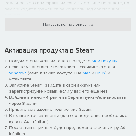
Реальность это или страшный сон? Вы больше не знаете, но
вам приходится сражаться за контроль над собственной
судьбой.
Показать полное описание
Активация продукта в Steam
Получите оплаченный товар в разделе
Мои покупки
.
Если не установлен Steam клиент, скачайте его для
Windows
(клиент также доступен на
Mac
и
Linux
) и
КОШМАРЫ, ВОПЛОТИВШИЕСЯ В ЖИЗНЬ
установите.
Запустите Steam, зайдите в свой аккаунт или
В вашем сознании реальностью становятся самые
зарегистрируйте новый, если у вас его еще нет.
невыразимые ужасы. Чтобы выкарабкаться из смертельных
Войдите в меню «
Игры
» и выберите пункт «
Активировать
ловушек и спастись от чудовищных созданий, вам придется
через Steam
».
понять каждого встреченного монстра, узнать, как он
Примите соглашение подписчика Steam.
появился и что им движет, и разобраться со всеми
Введите ключ активации (для его получения необходимо
головоломками на своем пути. Слепые демоны, которые
купить Ad Infinitum
).
слышат каждый ваш шаг, или разломанные марионетки,
После активации вам будет предложено скачать игру Ad
крадущиеся во тьме, — за каждым углом вас поджидает то, от
Infinitum.