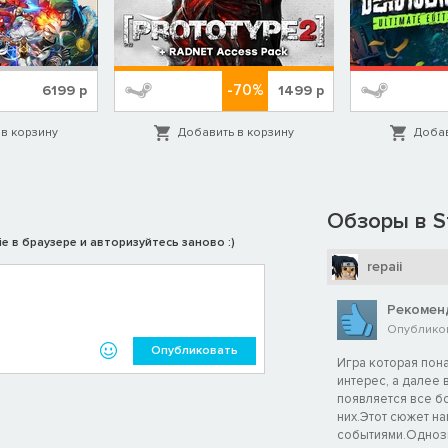
-70%
6199
р
1499
р
в корзину
Добавить в корзину
Добав
Обзоры в S
e в браузере и авторизуйтесь заново :)
repaii
Рекомен
Опубликов
Опубликовать
Игра которая пон
интерес, а далее 
появляется все б
них.Этот сюжет н
событиями.Однозн