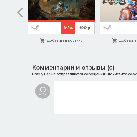
%
-97%
1999
р
199
р
орзину
Добавить в корзину
Добавить 
Комментарии и отзывы (
)
0
Если у Вас не отправляются сообщения - почистите cooki