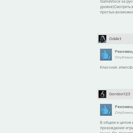
GameVoice за рус
уровне(Смотреть в
простых возможно
OdiArt
Рекомен
Опубликов
Классная, атмосфе
Gordon123
Рекомен
Опубликов
В общем и целом и
прохождение игры 