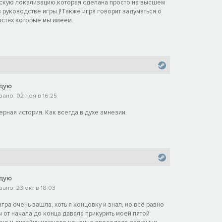
скую локализацию,которая сделана просто на высшем
 руководстве игры.)!Также игра говорит задуматься о
стях которые мы имеем.
дую
ано: 02 ноя в 16:25
рная история. Как всегда в духе амнезии.
дую
ано: 23 окт в 18:03
гра очень зашла, хоть я концовку и знал, но всё равно
от начала до конца давала прикурить моей пятой