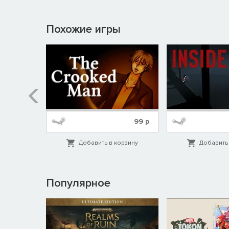
Похожие игры
319
р
99
р
орзину
Добавить в корзину
Добавить 
Популярное