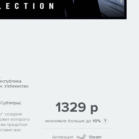
,
Республика
н, Узбекистан,
1329 р
 Субтитры)
о" создали
южет которого
экономьте больше до
10%
?
Вам предстоит
ставит вас
Активация:
Steam