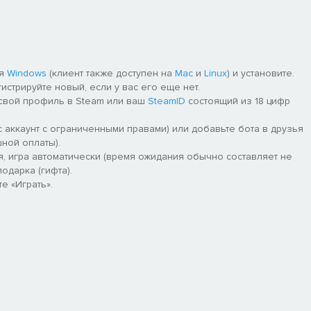
ля
Windows
(клиент также доступен на
Mac
и
Linux
) и установите.
гистрируйте новый, если у вас его еще нет.
 свой профиль в Steam или ваш
SteamID
состоящий из 18 цифр
 аккаунт с ограниченными правами) или добавьте бота в друзья
ной оплаты).
я, игра автоматически (время ожидания обычно составляет не
одарка (гифта).
е «Играть».