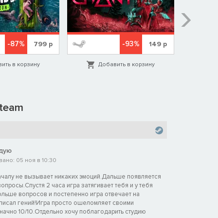
-87%
-93%
799
р
149
р
ить в корзину
Добавить в корзину
Д
team
дую
ано: 05 ноя в 10:30
ачалу не вызывает никаких эмоций.Дальше появляется
вопросы.Спустя 2 часа игра затягивает тебя и у тебя
ольше вопросов и постепенно игра отвечает на
аписал гений!Игра просто ошеломляет своими
ачно 10/10.Отдельно хочу поблагодарить студию