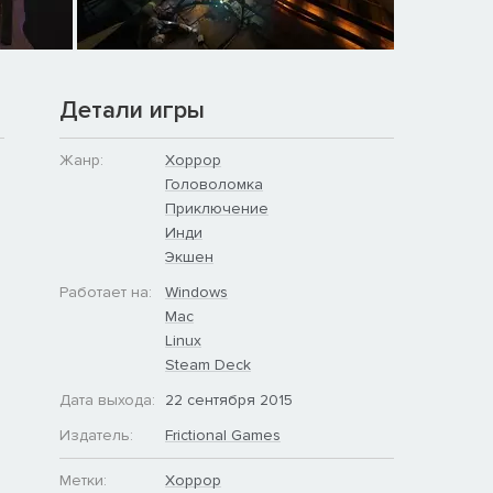
Детали игры
Жанр:
Хоррор
Головоломка
Приключение
Инди
Экшен
Работает на:
Windows
Mac
Linux
Steam Deck
Дата выхода:
22 сентября 2015
Издатель:
Frictional Games
Метки:
Хоррор