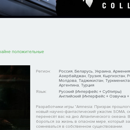
райне положительные
Регион:
Россия, Беларусь, Украина, Армения
Азербайджан, Грузия, Кыргизстан, 
Молдова, Таджикистан, Туркмениста
Аргентина, Турция
Язык:
Русский (Интерфейс + Субтитры)
Английский (Интерфейс + Озвучка +
Разработчики игры "Amnesia: Призрак прошлог
новый научно-фантастический ужастик SOMA, с
перенесёт вас на дно Атлантического океана. 
бороться за жизнь в опасном мире, который за
сомневаться в собственном существовании.