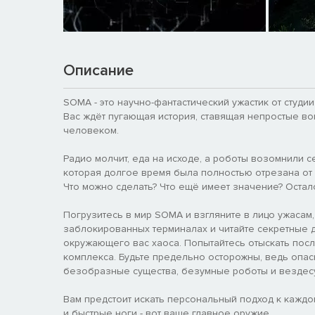
Описание
SOMA - это научно-фантастический ужастик от студии
Вас ждёт пугающая история, ставящая непростые воп
человеком.
Радио молчит, еда на исходе, а роботы возомнили с
которая долгое время была полностью отрезана от
Что можно сделать? Что ещё имеет значение? Осталос
Погрузитесь в мир SOMA и взгляните в лицо ужасам,
заблокированных терминалах и читайте секретные д
окружающего вас хаоса. Попытайтесь отыскать пос
комплекса. Будьте предельно осторожны, ведь опа
безобразные существа, безумные роботы и вездес
Вам предстоит искать персональный подход к каждо
и быстрые ноги - вот ваше главное оружие.