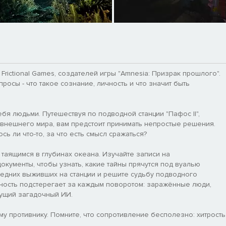
 Frictional Games, создателей игры "Amnesia: Призрак прошлого".
росы - что такое сознание, личность и что значит быть
ебя людьми. Путешествуя по подводной станции "Пафос II",
 внешнего мира, вам предстоит принимать непростые решения.
ь ли что-то, за что есть смысл сражаться?
 таящимся в глубинах океана. Изучайте записи на
окументы, чтобы узнать, какие тайны прячутся под вуалью
ледних выживших на станции и решите судьбу подводного
сность подстерегает за каждым поворотом: заражённые люди,
ущий загадочный ИИ.
му противнику. Помните, что сопротивление бесполезно: хитрость