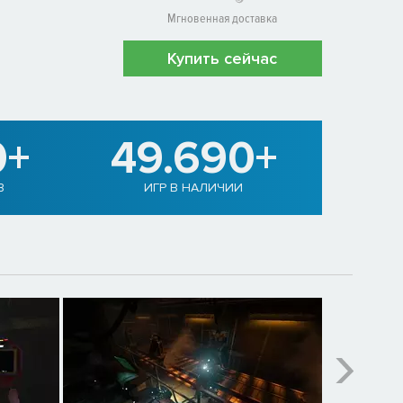
Мгновенная доставка
Купить сейчас
0+
49.690+
В
ИГР В НАЛИЧИИ