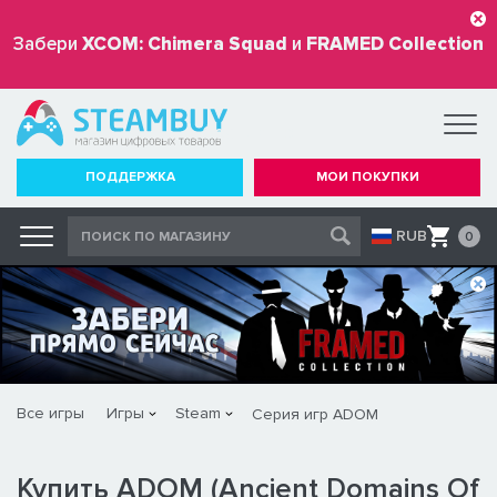
Забери
XCOM: Chimera Squad
и
FRAMED Collection
бесплатно
ПОДДЕРЖКА
МОИ ПОКУПКИ
RUB
0
Все игры
Игры
Steam
Серия игр ADOM
Купить ADOM (Ancient Domains Of