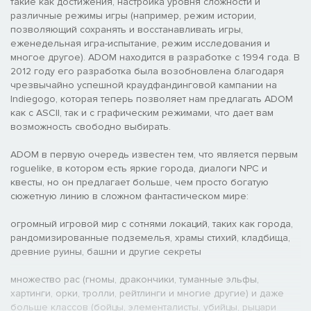
такие как достижения, настройка уровня сложности и
различные режимы игры (например, режим истории,
позволяющий сохранять и восстанавливать игры,
еженедельная игра-испытание, режим исследования и
многое другое). ADOM находится в разработке с 1994 года. В
2012 году его разработка была возобновлена ​​благодаря
чрезвычайно успешной краудфандинговой кампании на
Indiegogo, которая теперь позволяет нам предлагать ADOM
как с ASCII, так и с графическим режимами, что дает вам
возможность свободно выбирать.
ADOM в первую очередь известен тем, что является первым
roguelike, в котором есть яркие города, диалоги NPC и
квесты, но он предлагает больше, чем просто богатую
сюжетную линию в сложном фантастическом мире:
огромный игровой мир с сотнями локаций, таких как города,
рандомизированные подземелья, храмы стихий, кладбища,
древние руины, башни и другие секреты
множество рас (гномы, дракончики, туманные эльфы,
хартинги, орки, тролли, рейтлинги и многие другие) и даже
больше классов (бойцы, элементалисты, убийцы, рыцари