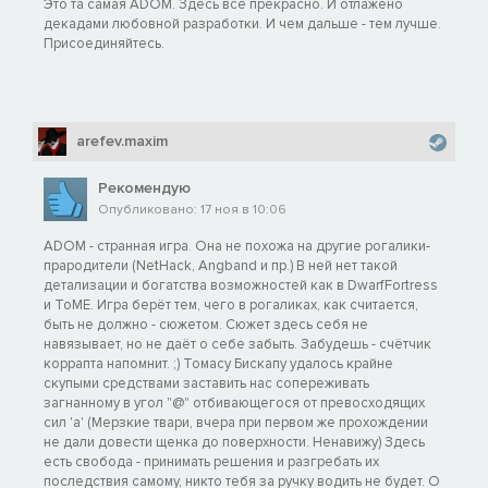
Это та самая ADOM. Здесь всё прекрасно. И отлажено
декадами любовной разработки. И чем дальше - тем лучше.
Присоединяйтесь.
arefev.maxim
Рекомендую
Опубликовано: 17 ноя в 10:06
ADOM - странная игра. Она не похожа на другие рогалики-
прародители (NetHack, Angband и пр.) В ней нет такой
детализации и богатства возможностей как в DwarfFortress
и ToME. Игра берёт тем, чего в рогаликах, как считается,
быть не должно - сюжетом. Сюжет здесь себя не
навязывает, но не даёт о себе забыть. Забудешь - счётчик
коррапта напомнит. ;) Томасу Бискапу удалось крайне
скупыми средствами заставить нас сопереживать
загнанному в угол "@" отбивающегося от превосходящих
сил 'a' (Мерзкие твари, вчера при первом же прохождении
не дали довести щенка до поверхности. Ненавижу) Здесь
есть свобода - принимать решения и разгребать их
последствия самому, никто тебя за ручку водить не будет. О