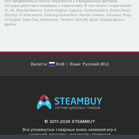
Все продаваемые ключи закупаются у официальных дилеров,
которые работают напрямую с издателями. В том числе с издателями:
1C, 2K, Bandai Namco, Curve Digital, Capcom, Codemasters, Deep Silver,
Disney, IO Interactive, Iceberg Interactive, Nordic Games, Paradox, Plug-
in-Digital, Take-Two Interactive, Team17, Ubisoft, Бука, Новый Диск и
другие
Валюта:
RUB
Язык:
Русский (RU)
© 2011-2026 STEAMBUY
Все упомянутые товарные знаки, названия игр и
компаний, логотипы, материалы являются