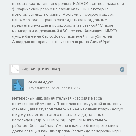
недостатках нынешнего релиза. В ADOM есть всё, даже они
:) Графический режим не самый удачный, некоторые
монстры выглядят странно. Местами он скорее мешает,
например, очень трудно разглядеть лут и отдельные
предметы лежащие в коридорах и "за стенкой" Спасает
миникарта и олдскульный ASCII-режим. Анимация - ИМХО,
лучше бы её не было. Всех спасителей и погубителей
Анкардии поздравляю с выходом игры на Стиме! Ура!
Evgueni [Linux user]
Рекомендую
Опубликовано: 26 авг в 07:37
Интересный мир, замечательная история и масса
возможностей умереть. Я понимаю почему у этой игры есть
фанаты. Для казуалов теперь на неё накинули графическую
шкурку, но легче от этого не стало. И да, не ешьте
кобольдов! [h1]GNU/Linux[/h1] Порт GNU/Linux теперь
работает без проблем. У меня в начале были претензии к
долго летящим камням/стрелам (вплоть до заморозки игры