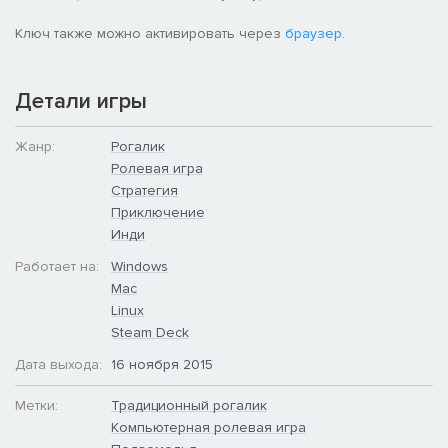
чтобы встретить особые еженедельные испытания, режим
исследования для бесплатной палочки желаний и многое
Ключ также можно активировать через
браузер
.
другое)
различные параметры настройки (отключение голода,
Детали игры
отключение порчи, изменение сложности монстров или
уровня сокровищ)
Жанр:
Рогалик
Ролевая игра
Стратегия
Приключение
Инди
Работает на:
Windows
Mac
Linux
Steam Deck
Дата выхода:
16 ноября 2015
Метки:
Традиционный рогалик
Компьютерная ролевая игра