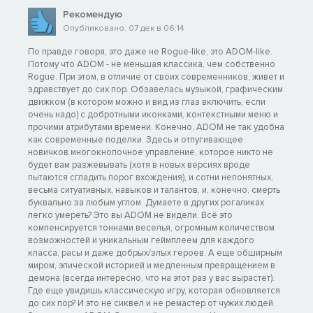
Рекомендую
Опубликовано: 07 дек в 06:14
По правде говоря, это даже не Rogue-like, это ADOM-like.
Потому что ADOM - не меньшая классика, чем собственно
Rogue. При этом, в отличие от своих современников, живет и
здравствует до сих пор. Обзавелась музыкой, графическим
движком (в котором можно и вид из глаз включить, если
очень надо) с добротными иконками, контекстными меню и
прочими атрибутами времени. Конечно, ADOM не так удобна
как современные поделки. Здесь и отпугивающее
новичков многокнопочное управление, которое никто не
будет вам разжевывать (хотя в новых версиях вроде
пытаются сгладить порог вхождения), и сотни непонятных,
весьма ситуативных, навыков и талантов, и, конечно, смерть
буквально за любым углом. Думаете в других рогаликах
легко умереть? Это вы ADOM не видели. Всё это
компенсируется тоннами веселья, огромным количеством
возможностей и уникальным геймплеем для каждого
класса, расы и даже добрых/злых героев. А еще обширным
миром, эпической историей и медленным превращением в
демона (всегда интересно, что на этот раз у вас вырастет).
Где еще увидишь классическую игру, которая обновляется
до сих пор? И это не сиквел и не ремастер от чужих людей.