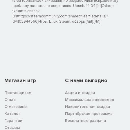
из-за тормозящей анимации), но разработчики исправили эту
проблему достаточно оперативно. Ubuntu 14.04 [h1]Обзор
входит в список
[url=https://steamcommunity.com/sharedfiles/filedetails/?
id=1103944566]Игры, Linux, Steam, обзоры[/url].[/h1]
Магазин игр
C нами выгодно
Поставщикам
Акции и скидки
О нас
Максимальная экономия
О магазине
Накопительная скидка
Каталог
Партнёрская программа
Гарантии
Бесплатные раздачи
Отзывы