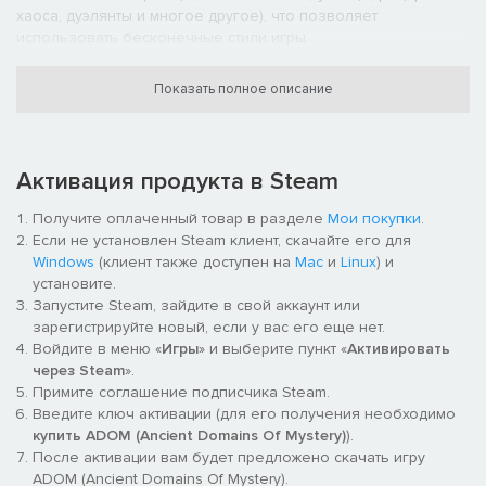
хаоса, дуэлянты и многое другое), что позволяет
использовать бесконечные стили игры
сотни монстров и предметов, многие с улучшенными
Показать полное описание
случайными функциями
система коррупции, заставляющая вас балансировать жажду
власти со страхом проклятия (коррупция постепенно
Активация продукта в Steam
превращает вас в мерзкого монстра, но в то же время дает
нечеловеческие преимущества - большую часть времени)
Получите оплаченный товар в разделе
Мои покупки
.
Если не установлен Steam клиент, скачайте его для
заклинания, молитвы, умение, алхимия, крафтинг и многое
Windows
(клиент также доступен на
Mac
и
Linux
) и
другое
установите.
Запустите Steam, зайдите в свой аккаунт или
десятки квестов и разветвленных сюжетных линий
зарегистрируйте новый, если у вас его еще нет.
Войдите в меню «
Игры
» и выберите пункт «
Активировать
множество совершенно разных концовок, которые могут
через Steam
».
изменить саму реальность (просто прогоните Хаос, убейте
Примите соглашение подписчика Steam.
бога или даже станьте бессмертным, и т. д.)!
Введите ключ активации (для его получения необходимо
купить ADOM (Ancient Domains Of Mystery)
).
различные игровые режимы (сюжетный режим,
После активации вам будет предложено скачать игру
позволяющий загружать и сохранять игры, режим испытаний,
ADOM (Ancient Domains Of Mystery).