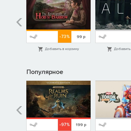
-73%
249
р
99
р
орзину
Добавить в корзину
Добавить 
Популярное
%
-97%
1999
р
199
р