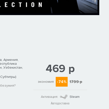
а, Армения,
Республика
469 р
н, Узбекистан,
 Субтитры)
-74%
1799 р
экономия
 безумия?
Активация:
Steam
Автодоставка