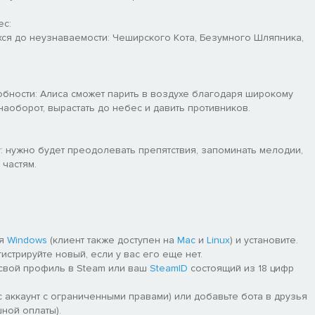
ес:
ся до неузнаваемости: Чеширского Кота, Безумного Шляпника,
обности: Алиса сможет парить в воздухе благодаря широкому
наоборот, вырастать до небес и давить противников.
: нужно будет преодолевать препятствия, запоминать мелодии,
 частям.
ля
Windows
(клиент также доступен на
Mac
и
Linux
) и установите.
гистрируйте новый, если у вас его еще нет.
 свой профиль в Steam или ваш
SteamID
состоящий из 18 цифр
 аккаунт с ограниченными правами) или добавьте бота в друзья
ной оплаты).