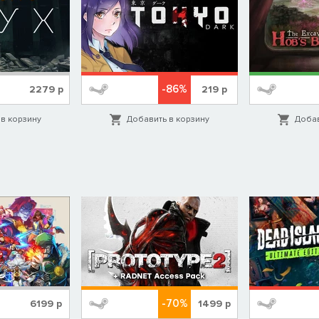
-86%
2279
р
219
р
в корзину
Добавить в корзину
Добав
-70%
6199
р
1499
р