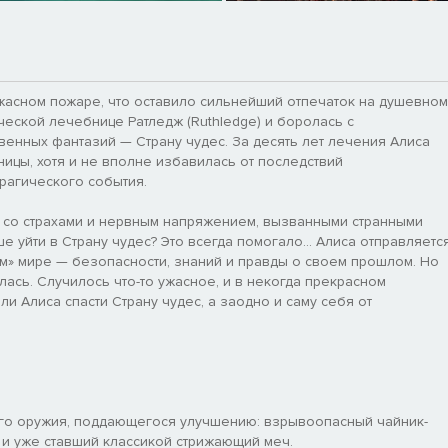
ужасном пожаре, что оставило сильнейший отпечаток на душевном
ческой лечебнице Ратледж (Ruthledge) и боролась с
енных фантазий — Страну чудес. За десять лет лечения Алиса
ицы, хотя и не вполне избавилась от последствий
трагического события.
ся со страхами и нервным напряжением, вызванными странными
 уйти в Страну чудес? Это всегда помогало... Алиса отправляетс
ном» мире — безопасности, знаний и правды о своем прошлом. Но
лась. Случилось что-то ужасное, и в некогда прекрасном
 Алиса спасти Страну чудес, а заодно и саму себя от
ого оружия, поддающегося улучшению: взрывоопасный чайник-
 и уже ставший классикой стрижающий меч.