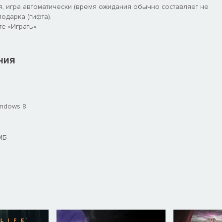
я, игра автоматически (время ожидания обычно составляет не
одарка (гифта).
е «Играть».
ния
indows 8
МБ