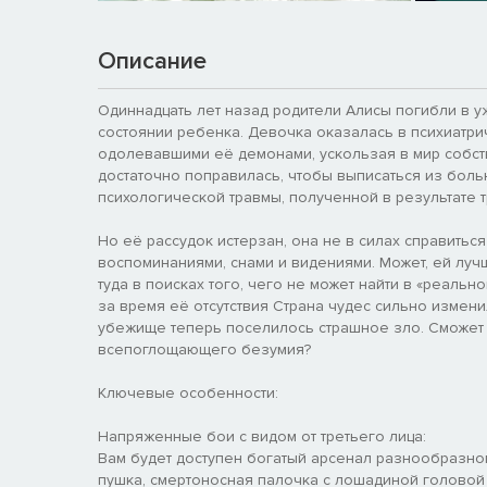
Описание
Одиннадцать лет назад родители Алисы погибли в 
состоянии ребенка. Девочка оказалась в психиатри
одолевавшими её демонами, ускользая в мир собств
достаточно поправилась, чтобы выписаться из больн
психологической травмы, полученной в результате 
Но её рассудок истерзан, она не в силах справить
воспоминаниями, снами и видениями. Может, ей лучше
туда в поисках того, чего не может найти в «реаль
за время её отсутствия Страна чудес сильно измени
убежище теперь поселилось страшное зло. Сможет ли
всепоглощающего безумия?
Ключевые особенности:
Напряженные бои с видом от третьего лица:
Вам будет доступен богатый арсенал разнообразн
пушка, смертоносная палочка с лошадиной головой