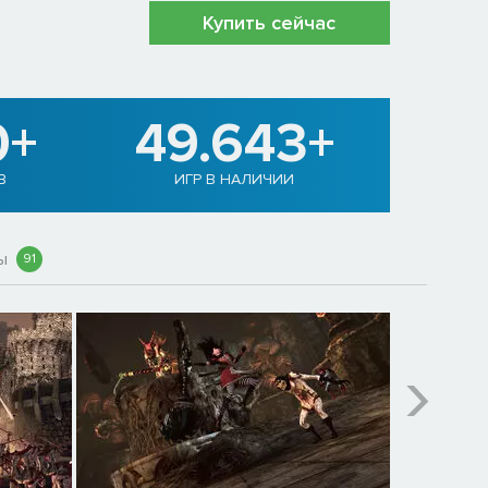
Купить сейчас
0+
49.643+
В
ИГР В НАЛИЧИИ
вы
91