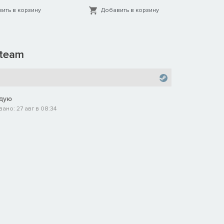
ить в корзину
Добавить в корзину
Д
team
дую
ано: 27 авг в 08:34