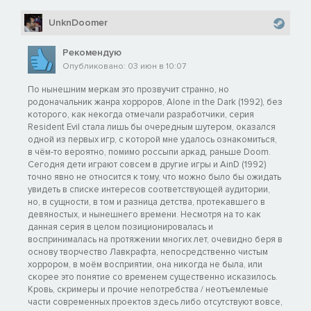
UnknDoomer
Рекомендую
Опубликовано: 03 июн в 10:07
По нынешним меркам это прозвучит странно, но
родоначальник жанра хорроров, Alone in the Dark (1992), без
которого, как некогда отмечали разработчики, серия
Resident Evil стала лишь бы очередным шутером, оказался
одной из первых игр, с которой мне удалось ознакомиться,
в чём-то вероятно, помимо россыпи аркад, раньше Doom.
Сегодня дети играют совсем в другие игры и AinD (1992)
точно явно не относится к тому, что можно было бы ожидать
увидеть в списке интересов соответствующей аудитории,
но, в сущности, в том и разница детства, протекавшего в
девяностых, и нынешнего времени. Несмотря на то как
данная серия в целом позиционировалась и
воспринималась на протяжении многих лет, очевидно беря в
основу творчество Лавкрафта, непосредственно чистым
хоррором, в моём восприятии, она никогда не была, или
скорее это понятие со временем существенно исказилось.
Кровь, скримеры и прочие непотребства / неотъемлемые
части современных проектов здесь либо отсутствуют вовсе,