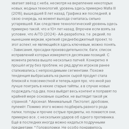
хватает звёзд с неба, несмотря на вкрапление некоторых
новых, модных технологий, уровень здесь примерно Mafia III
(2016), вышедшей 8 лет назад. Графика же последней, в
свою очередь, на момент выхода считалась сильно
устаревшей. Как следствие технологический уровень здесь
примерно такой, что и 10+ лет назад. Впрочем если взять за
условие, что AiTD (2024) - AA-разработка, т.е. редкий, по
нынешним меркам, крепкий среднебюджетный проект, то
этот аспект, не являющийся здесь ключевым, можно понять.
- Зависания, просадки производительности, баги, список
исправлений которых измеряется десятками позиций. С
момента релиза вышло несколько патчей. Конкретно я
прошёл игру без проблем, но ряд других игроков ранее
сталкивались с непроходимыми сегментами. Похоже
тенденция выбрасывать на рынок сырой продукт стала
близкой к повсеместной и теперь идея про, что иной раз
лучше поиграть в некие старые тайтлы, а в случае новых
подождать год-два, пока выйдет весь контент и поправят по
крайней мере основные ошибки, не выглядит такой уж
странной. * Арсенал. Минимальный. Пистолет, дробовик,
пулемёт. Помимо этого можно подбирать разного рода
палки, топоры и прочие острые предметы, но ломаются они,
примерно все, с нескольких ударов об одного противника.
Ещё в последних иногда можно кидаться подручными
предметами. * Головоломки. Не особо понравилось