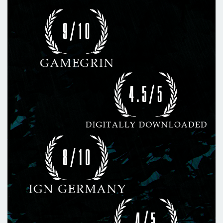
особняка.
Вас ждет глубокая психологическая история, далеко
выходящая за рамки возможного. Автор сценария —
Микаэл Хедберг, создавший культовые SOMA и Amnesia.
Смотрите, как оживают на экране Эмили и Эдвард,
воплощенные в жизнь голливудскими талантами Джоди
Комер («Убивая Еву», «Главный герой») и Дэвидом
Харбором («Очень странные дела», «Черная вдова»),
подарившими протагонистам свои голоса и внешность.