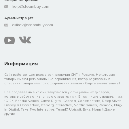
help@steambuy.com
Администрация:
zuikov@steambuy.com
Информация
Сайт работает для всех стран, включая СНГ и Россию. Некоторые
товары имеют региональные ограничения, которые указаны в
описании товара или при оформлении заказа - будьте внимательны!
Все продаваемые ключи закупаются у официальных дилеров,
которые работают напрямую с издателями. В том числе с издателями:
1C, 2K, Bandai Namco, Curve Digital, Capcom, Codemasters, Deep Silver,
Disney, IO Interactive, Iceberg Interactive, Nordic Games, Paradox, Plug-
in-Digital, Take-Two Interactive, Team17, Ubisoft, Бука, Новый Диск и
другие