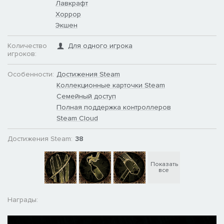
Лавкрафт
Хоррор
Экшен
Количество
Для одного игрока
игроков:
Особенности:
Достижения Steam
Коллекционные карточки Steam
Семейный доступ
Полная поддержка контроллеров
Исследуйте поместье Дерсето в этом переосмыслении
Steam Cloud
Alone in the Dark, ставшем признанием в любви к
культовой классической игре ужасов 90-х.
Достижения Steam:
38
Вернитесь к истокам психологического хоррора — когда-то
эта игра положила начало жанру.
От мрачного завораживающего саундтрека в стиле дум-
Показать
все
джаз у вас мурашки поползут по коже.
Попробуйте выжить в мире, где реальность начинает
рушиться, зло таится в каждой тени, а боеприпасов всегда
Награды:
мало.
Посмотрите на кошмар глазами Эмили Хартвуд или
Эдварда Карнби и раскройте темные секреты готического