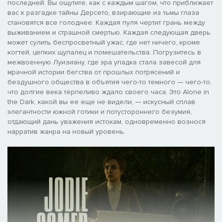
последней. Вы ощутите, как с каждым шагом, что приближает
вас к разгадке тайны Дерсето, взирающие из тьмы глаза
становятся все голоднее. Каждая пуля чертит грань между
выживанием и страшной смертью. Каждая следующая дверь
может сулить беспросветный ужас, где нет ничего, кроме
когтей, цепких щупалец и помешательства. Погрузитесь в
межвоенную Луизиану, где эра упадка стала завесой для
мрачной истории бегства от прошлых потрясений и
бездушного общества в объятия чего-то темного — чего-то,
что долгие века терпеливо ждало своего часа. Это Alone in
the Dark, какой вы ее еще не видели, — искусный сплав
элегантности южной готики и потустороннего безумия,
отдающий дань уважения истокам, одновременно вознося
нарратив жанра на новый уровень.