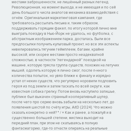
местами заброшенности, не лишённый разных легенд.
Революционная, на момент выхода, и не имеющая и по сей
день большого числа аналогов механика взаимодействия с
огнём. Оригинальная маркетинговая кампания, где
требовалось рассылать письма и, таким образом,
поддерживать горящим факел, по итогу которой лично мне
выиграть поездку в Нью-Йорк не удалось, но футболка, с
абстрактным изображением парка, досталась. Были все
предпосылки получить культовый проект, но все эти аспекты
нивелировались тягучим геймплеем, багами, крайне
высокой, или скорее местами просто неадекватной
сложностью, в частности "легендарной" поездкой на
машине, которую трясла группа существ, похожих на летучих
мышей, одолеть которую я лично смог, после n-нного
количества попыток, но увяз ближе к финалу и изрядно
устал от неких существ, что регулярно норовили подловить
героя из под земли и затем таскать по всей округе, как
известная собака грелку. Потом вновь наступило затишье,
публике был выкачен странный кооперативный шутер,
после чего про серию вновь забыли на несколько лет, до
появления шестой по счёту игры, AitD (2024). Что можно
сказать конкретно о ней? * / + Как и ранее, а пожалуй и в
существенно большей степени, мистика выходит на
передний план, при этом не скатываясь в полную
фантасмагорию, где-то отчасти опираясь на реальные