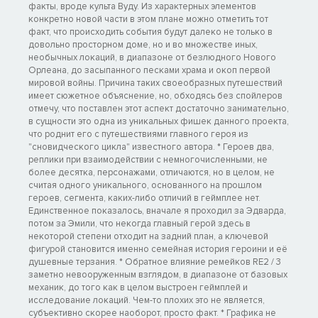
факты, вроде культа Вуду. Из характерных элементов
конкретно новой части в этом плане можно отметить тот
факт, что происходить события будут далеко не только в
довольно просторном доме, но и во множестве иных,
необычных локаций, в диапазоне от безлюдного Нового
Орлеана, до засыпанного песками храма и окоп первой
мировой войны. Причина таких своеобразных путешествий
имеет сюжетное объяснение, но, обходясь без спойлеров
отмечу, что поставлен этот аспект достаточно занимательно,
в сущности это одна из уникальных фишек данного проекта,
что роднит его с путешествиями главного героя из
"сновидческого цикла" известного автора. * Героев два,
реплики при взаимодействии с немногочисленными, не
более десятка, персонажами, отличаются, но в целом, не
считая одного уникального, основанного на прошлом
героев, сегмента, каких-либо отличий в геймплее нет.
Единственное показалось, вначале я проходил за Эдварда,
потом за Эмили, что некогда главный герой здесь в
некоторой степени отходит на задний план, а ключевой
фигурой становится именно семейная история героини и её
душевные терзания. * Обратное влияние ремейков RE2 / 3
заметно невооруженным взглядом, в диапазоне от базовых
механик, до того как в целом выстроен геймплей и
исследование локаций. Чем-то плохих это не является,
субъективно скорее наоборот, просто факт. * Графика не