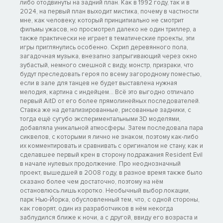
либо отодвинуты на задний план. Как в 1992 году, так и в
2024, на первый план выходит мистика, почему в частности
мне, как человеку, который принципиально не смотрит
фильмы ужасов, но просмотрел далеко не один триллер, а
также практически не играет в тематические проекты, эти
игры приглянулись особенно. Скрип деревянного пола,
загадочная музыка, внезапно запрыгивающий через окно
зубастый, немного смешной с виду, монстр, призраки, что
будут преследовать героя по всему загородному поместью,
если в зале для танцев не будет выставлена нужная
мелодия, картина с индейцем... Всё это выгодно отличало
первый AitD от его более прямолинейных последователей.
Ставка же на детализированные, рисованные задники, с
тогда ещё сугубо экспериментальными 3D моделями,
добавляла уникальной атмосферы. Затем последовала пара
сиквелов, с которыми я лично не знаком, поэтому как-либо
их комментировать и сравнивать с оригиналом не стану, как и
сделавшее первый крен в сторону подражания Resident Evil
в начале нулевых продолжение. Про неоднозначный
проект, вышедшей в 2008 году, в разное время также было
сказано более чем достаточно, поэтому на нём
остановлюсь лишь коротко. Необычный выбор локации,
парк Нью-Йорка, обусловленный тем, что, с одной стороны,
как говорят, один из разработчиков в нём некогда
заблудился ближе к ночи, а с другой, ввиду его возраста и