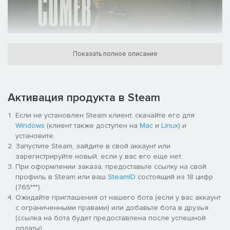
Ужасающая история о тайнах и безумии
Показать полное описание
Переступите порог поместья Дерсето, окутанного паутиной
интриг и таящего страшное. Эмили Хартвуд и частный
детектив Эдвардом Карнби отправляются на поиски истины.
Эмили жаждет узнать правду об исчезновении дяди, а
Активация продукта в Steam
Эдварду предстоит раскрыть сложнейшее дело в своей
жизни. Им обоим придется найти ответы на вопросы,
Если не установлен Steam клиент, скачайте его для
которые они никогда не осмелились бы задать.
Windows
(клиент также доступен на
Mac
и
Linux
) и
Переосмысленная классика подарит вам незабываемое
установите.
одиночное приключение, полное напряжения, ужасов и
Запустите Steam, зайдите в свой аккаунт или
откровений, что потрясут границы воображения.
зарегистрируйте новый, если у вас его еще нет.
Голливудские таланты
При оформлении заказа, предоставьте ссылку на свой
профиль в Steam или ваш
SteamID
состоящий из 18 цифр
Насладитесь мастерством известных актеров, способных как
(765***).
никто передать атмосферу хоррора на выживание, — Джоди
Ожидайте приглашения от нашего бота (если у вас аккаунт
Комер («Убивая Еву», «Главный герой») и Дэвида Харбора
с ограниченными правами) или добавьте бота в друзья
(«Очень странные дела», «Черная вдова»). Хотя это их дебют
(ссылка на бота будет предоставлена после успешной
в видеоиграх, Джоди и Дэвид безупречно вжились в роли
оплаты).