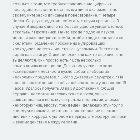
возиться с теми, что требуют запоминание цифр и их
последовательности, в остальном ничего сложного, по
своему интересно вписаны в повествование. * Четыре
босса. От двух предстоит побегать, с двумя сразиться. В
случае Эдварда одного из боссов удастся увидеть только
вскользь. * Противники. Нечто вроде подобие пауков,
местная разновидность зомби, зомби в виде сочетания со
скелетами, отдалённо похожие на мутировавших
крокодилов монстры, монстры с щупальцами. Всего пять
видов на всю игру. Стилистически или как-то ещё никак не
выделяются, они просто есть. * Есть несколько
альтернативных концовок. Для их получения по ходу
исследования местности нужно собрать наборы из
нескольких предметов. * Около джазовый саундтрек. * На
полное прохождение на обычной сложности ушло около 15
часов. Удалось получить 33 из 38 достижений. Общий
вердикт - несмотря на технические огрехи, явные
заимствования и попытку сыграть на ностальгии, а также
некоторую "нишевость", трёх вещей, делающих эту игру по
своему уникальной, не отнять - повествование на стыке
мистики и хоррора, с уклоном в первую, атмосферу, реплики
и взаимодействие между героями.