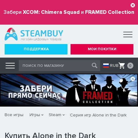
Забери
XCOM: Chimera Squad
и
FRAMED Collection
бесплатно
ПОДДЕРЖКА
МОИ ПОКУПКИ
RUB
0
Все игры
Игры
Steam
Серия игр Alone in the Dark
Купить Alone in the Dark