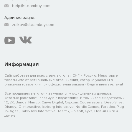
help@steambuy.com
Администрация:
zuikov@steambuy.com
Информация
Сайт работает для всех стран, включая СНГ и Россию. Некоторые
товары имеют региональные ограничения, которые указаны в
описании товара или при оформлении заказа - будьте внимательны!
Все продаваемые ключи закупаются у официальных дилеров,
которые работают напрямую с издателями. В том числе с издателями:
1C, 2K, Bandai Namco, Curve Digital, Capcom, Codemasters, Deep Silver,
Disney, IO Interactive, Iceberg Interactive, Nordic Games, Paradox, Plug-
in-Digital, Take-Two Interactive, Team17, Ubisoft, Бука, Новый Диск и
другие