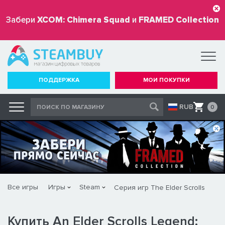
Забери
XCOM: Chimera Squad
и
FRAMED Collection
бесплатно
ПОДДЕРЖКА
МОИ ПОКУПКИ
RUB
0
Все игры
Игры
Steam
Серия игр The Elder Scrolls
Купить An Elder Scrolls Legend: