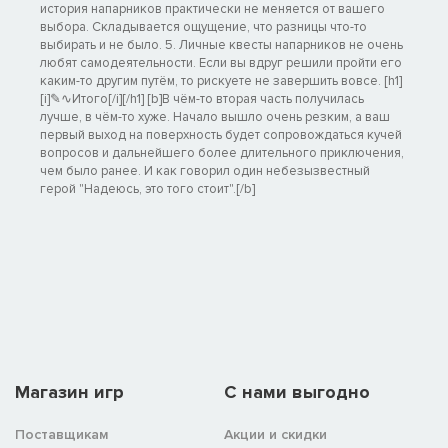
история напарников практически не меняется от вашего
выбора. Складывается ощущение, что разницы что-то
выбирать и не было. 5. Личные квесты напарников не очень
любят самодеятельности. Если вы вдруг решили пройти его
каким-то другим путём, то рискуете не завершить вовсе. [h1]
[i]✎∿Итого[/i][/h1] [b]В чём-то вторая часть получилась
лучше, в чём-то хуже. Начало вышло очень резким, а ваш
первый выход на поверхность будет сопровождаться кучей
вопросов и дальнейшего более длительного приключения,
чем было ранее. И как говорил один небезызвестный
герой "Надеюсь, это того стоит".[/b]
Магазин игр
C нами выгодно
Поставщикам
Акции и скидки