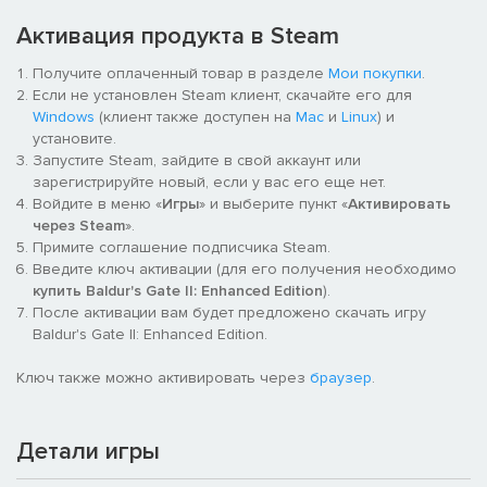
Сотни исправлений ошибок и улучшений оригинальной игры
Активация продукта в Steam
Получите оплаченный товар в разделе
Мои покупки
.
Если не установлен Steam клиент, скачайте его для
Windows
(клиент также доступен на
Mac
и
Linux
) и
установите.
Запустите Steam, зайдите в свой аккаунт или
зарегистрируйте новый, если у вас его еще нет.
Войдите в меню «
Игры
» и выберите пункт «
Активировать
через Steam
».
Примите соглашение подписчика Steam.
Введите ключ активации (для его получения необходимо
купить Baldur's Gate II: Enhanced Edition
).
После активации вам будет предложено скачать игру
Baldur's Gate II: Enhanced Edition.
Ключ также можно активировать через
браузер
.
Детали игры