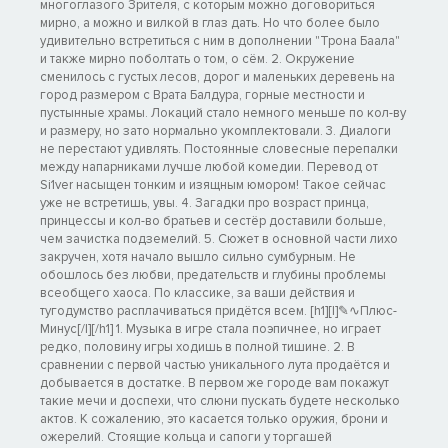
многоглазого Зрителя, с которым можно договориться
мирно, а можно и вилкой в глаз дать. Но что более было
удивительно встретиться с ним в дополнении "Трона Баала"
и также мирно поболтать о том, о сём. 2. Окружение
сменилось с густых лесов, дорог и маленьких деревень на
город размером с Врата Балдура, горные местности и
пустынные храмы. Локаций стало немного меньше по кол-ву
и размеру, но зато нормально укомплектовали. 3. Диалоги
не перестают удивлять. Постоянные словесные перепалки
между напарниками лучше любой комедии. Перевод от
Si1ver насыщен тонким и изящным юмором! Такое сейчас
уже не встретишь, увы. 4. Загадки про возраст принца,
принцессы и кол-во братьев и сестёр доставили больше,
чем зачистка подземелий. 5. Сюжет в основной части лихо
закручен, хотя начало вышло сильно сумбурным. Не
обошлось без любви, предательств и глубины проблемы
всеобщего хаоса. По классике, за ваши действия и
тугодумство расплачиваться придётся всем. [h1][I]✎∿Плюс-
Минус[/I][/h1] 1. Музыка в игре стала поэпичнее, но играет
редко, половину игры ходишь в полной тишине. 2. В
сравнении с первой частью уникального лута продаётся и
добывается в достатке. В первом же городе вам покажут
такие мечи и доспехи, что слюни пускать будете несколько
актов. К сожалению, это касается только оружия, брони и
ожерелий. Стоящие кольца и сапоги у торгашей