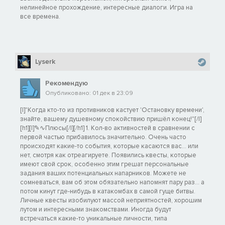
нелинейное прохождение, интересные диалоги. Игра на
все времена.
Lyserk
Рекомендую
Опубликовано: 01 дек в 23:09
[I]"Когда кто-то из противников кастует 'Остановку времени',
знайте, вашему душевному спокойствию пришёл конец!"[/I]
[h1][I]✎∿Плюсы[/I][/h1] 1. Кол-во активностей в сравнении с
первой частью прибавилось значительно. Очень часто
происходят какие-то события, которые касаются вас… или
нет, смотря как отреагируете. Появились квесты, которые
имеют свой срок, особенно этим грешат персональные
задания ваших потенциальных напарников. Можете не
сомневаться, вам об этом обязательно напомнят пару раз… а
потом кинут где-нибудь в катакомбах в самой гуще битвы.
Личные квесты изобилуют массой неприятностей, хорошим
лутом и интересными знакомствами. Иногда будут
встречаться какие-то уникальные личности, типа