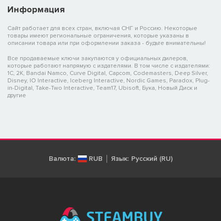
Информация
Сайт работает для всех стран, включая СНГ и Россию. Некоторые
товары имеют региональные ограничения, которые указаны в
описании товара или при оформлении заказа - будьте внимательны!
Все продаваемые ключи закупаются у официальных дилеров,
которые работают напрямую с издателями. В том числе с издателями:
1C, 2K, Bandai Namco, Curve Digital, Capcom, Codemasters, Deep Silver,
Disney, IO Interactive, Iceberg Interactive, Nordic Games, Paradox, Plug-
in-Digital, Take-Two Interactive, Team17, Ubisoft, Бука, Новый Диск и
другие
Валюта:
RUB
Язык:
Русский (RU)