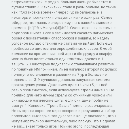
встречаются крайне редко, большая часть добывается в
путешествиях. 3. Заклинаний стало в разы больше, но такие
как, "Остановка времени" чересчур имбалансные, а
некоторые противники пользуются им не один раз. Самое
обидное, что главные злодеи имунны к вашей остановке
времени. [h1][I]✎∿Минусы[/I][/h1] 1. Очень странная система с
подбором шмота. Если у вас имеется какая-то магическая
броня с показателями спасбросков и защиты, то надеть
условное кольцо с такими же статами не выйдет. Есть ещё
проблема со шмотом для определённых классов. В моей
компании на протяжении всей игры и dlc друиду и дварфу
можно было носить только один тяжёлый доспех с -1
защиты. 2. Некоторые подклассы останавливают развитие
по понятным ИМ причинам. Имея мага/вора второй подкласс
почему-то остановился в развитии на 7 ур и больше не
поднимался. 3. У лучников довольно запутанная система
прохождения урона. Даже имея лук с +4 или +5, вы всё
равно промахнётесь, если используете стрелы ниже +3. Не
понятно для чего нужны стрелы со стихийным уроном или
снимающие магические щиты, если они даже пройти не
смогут. 4. Концовка "Трона Баала" немного разочаровала.
Не смотря на хорошее мировоззрение, репутацию и выбор
положительных вариантов диалога в конце оказалось, что я
могу выбрать либо нейтральную, либо плохую. Что я сделал
не так… знает только игра. Помимо этого, последующая