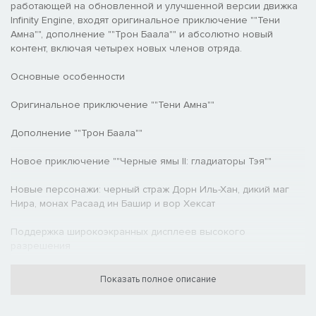
работающей на обновленной и улучшенной версии движка
Infinity Engine, входят оригинальное приключение ""Тени
Амна"", дополнение ""Трон Баала"" и абсолютно новый
контент, включая четырех новых членов отряда.
Основные особенности
Оригинальное приключение ""Тени Амна""
Дополнение ""Трон Баала""
Новое приключение ""Черные ямы II: гладиаторы Тэя""
Новые персонажи: черный страж Дорн Иль-Хан, дикий маг
Нира, монах Расаад ин Башир и вор Хексат
Поддержка широкоэкранных дисплеев высокого
разрешения
Улучшенная поддержка сетевой игры с возможностью
Показать полное описание
соединения между всеми платформами