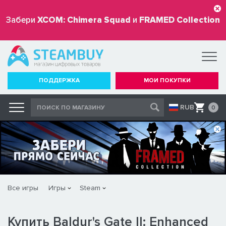
Забери
XCOM: Chimera Squad
и
FRAMED Collection
бесплатно
ПОДДЕРЖКА
МОИ ПОКУПКИ
RUB
0
Все игры
Игры
Steam
Купить Baldur's Gate II: Enhanced