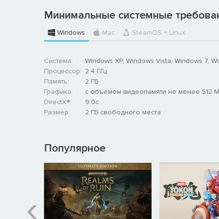
Минимальные системные требова
Windows
Mac
SteamOS + Linux
Система:
Windows XP, Windows Vista, Windows 7, W
Процессор:
2.4 ГГц
Память:
2 ГБ
Графика:
с объемом видеопамяти не менее 512 
DirectX®:
9.0c
Размер:
2 ГБ свободного места
Популярное