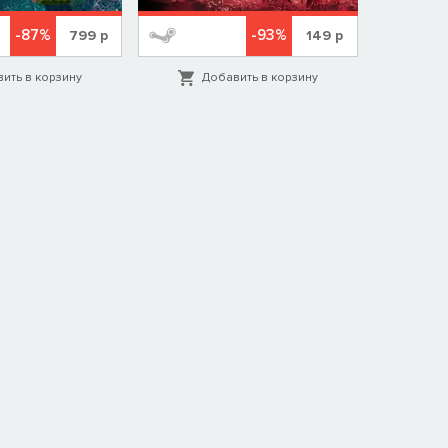
-87%
-93%
799
р
149
р
ить в корзину
Добавить в корзину
Д