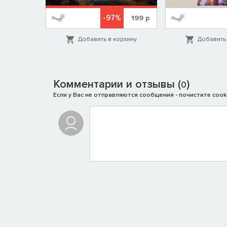
%
-97%
1999
р
199
р
орзину
Добавить в корзину
Добавить 
Комментарии и отзывы (
)
0
Если у Вас не отправляются сообщения - почистите cooki