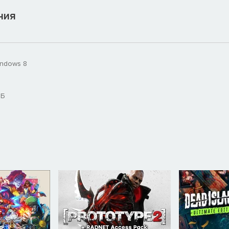
ния
indows 8
МБ