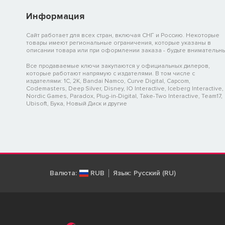
Информация
Сайт работает для всех стран, включая СНГ и Россию. Некоторые
товары имеют региональные ограничения, которые указаны в
описании товара или при оформлении заказа - будьте внимательны
Все продаваемые ключи закупаются у официальных дилеров,
которые работают напрямую с издателями. В том числе с
издателями: 1C, 2K, Bandai Namco, Curve Digital, Capcom,
Codemasters, Deep Silver, Disney, IO Interactive, Iceberg Interactive,
Nordic Games, Paradox, Plug-in-Digital, Take-Two Interactive, Team17,
Ubisoft, Бука, Новый Диск и другие
Валюта:
RUB
Язык:
Русский (RU)