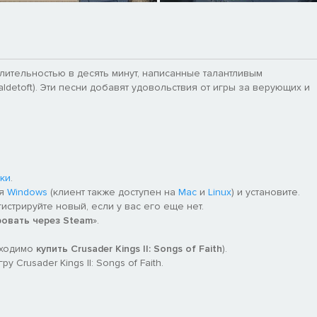
длительностью в десять минут, написанные талантливым
etoft). Эти песни добавят удовольствия от игры за верующих и
ки
.
ля
Windows
(клиент также доступен на
Mac
и
Linux
) и установите.
гистрируйте новый, если у вас его еще нет.
ровать через Steam
».
бходимо
купить Crusader Kings II: Songs of Faith
).
Crusader Kings II: Songs of Faith.