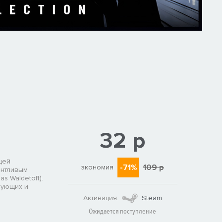
32 р
щей
-71%
109 р
экономия
антливым
 Waldetoft).
рующих и
Активация:
Steam
Ожидается поступление