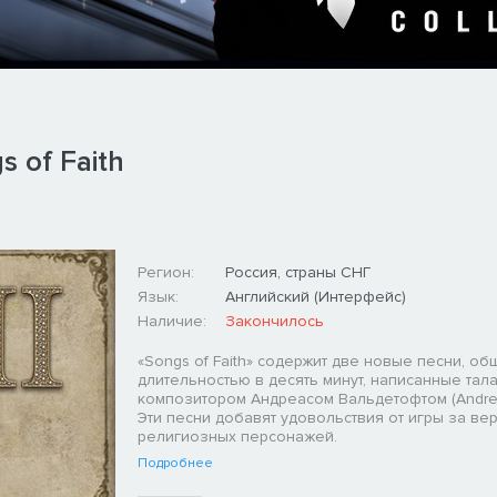
s of Faith
Регион:
Россия, страны СНГ
Язык:
Английский (Интерфейс)
Наличие:
Закончилось
«Songs of Faith» содержит две новые песни, об
длительностью в десять минут, написанные тал
композитором Андреасом Вальдетофтом (Andreas
Эти песни добавят удовольствия от игры за ве
религиозных персонажей.
Подробнее