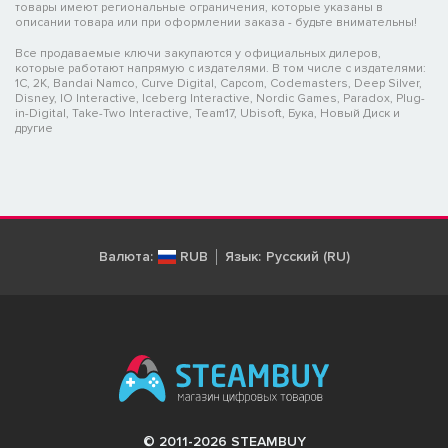
товары имеют региональные ограничения, которые указаны в
описании товара или при оформлении заказа - будьте внимательны!
Все продаваемые ключи закупаются у официальных дилеров,
которые работают напрямую с издателями. В том числе с издателями:
1C, 2K, Bandai Namco, Curve Digital, Capcom, Codemasters, Deep Silver,
Disney, IO Interactive, Iceberg Interactive, Nordic Games, Paradox, Plug-
in-Digital, Take-Two Interactive, Team17, Ubisoft, Бука, Новый Диск и
другие
Валюта:
RUB
Язык:
Русский (RU)
© 2011-2026 STEAMBUY