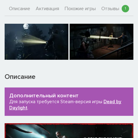
Описание
Активация
Похожие игры
Отзывы
1
Описание
Дополнительный контент
Для запуска требуется Steam-версия игры
Dead by
Daylight
.