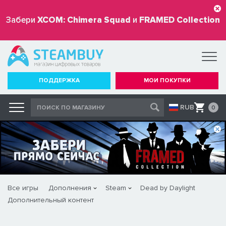
Забери
XCOM: Chimera Squad
и
FRAMED Collection
бесплатно
ПОДДЕРЖКА
МОИ ПОКУПКИ
RUB
0
Все игры
Дополнения
Steam
Dead by Daylight
Дополнительный контент