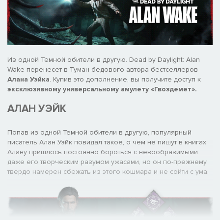
Из одной Темной обители в другую. Dead by Daylight: Alan
Wake перенесет в Туман бедового автора бестселлеров
Алана Уэйка
. Купив это дополнение, вы получите доступ к
эксклюзивному универсальному амулету «Гвоздемет».
АЛАН УЭЙК
Попав из одной Темной обители в другую, популярный
писатель Алан Уэйк повидал такое, о чем не пишут в книгах.
Алану пришлось постоянно бороться с невообразимыми
даже его творческим разумом ужасами, но он по-прежнему
твердо намерен сбежать из этого кошмара и не сойти с ума.