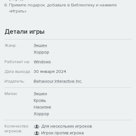
Примите подарок, добавьте в Библиотеку и нажмите
«Играть».
Детали игры
Жанр:
Экшен
Хоррор
ЭКСКЛЮЗИВНЫЙ ПРЕДМЕТ ГЛАВЫ:
Работает на:
Windows
«ГВОЗДЕМЕТ».
Дата выхода:
30 января 2024
Набор для главы «Алан Уэйк» включает в себя эксклюзивный
универсальный предмет —
амулет «Гвоздемет»
, доступный
Издатель:
Behaviour Interactive Inc.
только в составе DLC. Обратите внимание, что этот предмет
нельзя приобрести отдельно.
Метки:
Экшен
Кровь
Из одной Темной обители в другую.
Насилие
Хоррор
Количество
Для нескольких игроков
игроков:
Игрок против игрока