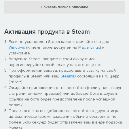
Показать полное описание
Активация продукта в Steam
У Алана Уэйка есть
3 новых навыка.
Воин Света
Если не установлен Steam клиент, скачайте его для
Windows
(клиент также доступен на
Mac
и
Linux
) и
«Воин Света» активируется, когда вы берете фонарик в руки.
установите.
Включив его, вы будете двигаться быстрее. Успешно
Запустите Steam, зайдите в свой аккаунт или
ослепленный убийца будет ненадолго замедлен, что даст
зарегистрируйте новый, если у вас его еще нет.
вам возможность оторваться от него.
При оформлении заказа, предоставьте ссылку на свой
Дар: Освещение
профиль в Steam или ваш
SteamID
состоящий из 18 цифр
Благословите тусклый или проклятый тотем, чтобы создать
(765***).
дарующий тотем. Находящиеся в пределах действия этого
Ожидайте приглашения от нашего бота (если у вас аккаунт
дарующего тотема выжившие будут видеть ауры всех
с ограниченными правами) или добавьте бота в друзья
сундуков и генераторов на карте. Пока этот тотем активен,
(ссылка на бота будет предоставлена после успешной
вы будете быстрее очищать и благословлять тотемы.
оплаты).
Дедлайн
После того, как вы добавите нашего бота в друзья, игра
автоматически (время ожидания обычно составляет не
Если вас ранили, проверки реакции будут появляться чаще
более 5-30 секунд) будет отправлена вам в виде подарка
при починке и лечении. Штраф за провал проверки реакции
(гифта).
значительно уменьшается.