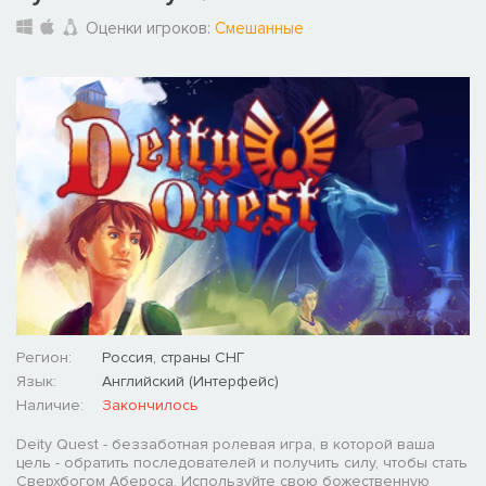
Оценки игроков:
Смешанные
Регион:
Россия, страны СНГ
Язык:
Английский (Интерфейс)
Наличие:
Закончилось
Deity Quest - беззаботная ролевая игра, в которой ваша
цель - обратить последователей и получить силу, чтобы стать
Сверхбогом Абероса. Используйте свою божественную