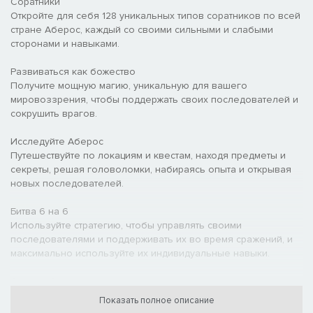
Cоратники
Откройте для себя 128 уникальных типов соратников по всей
стране Аберос, каждый со своими сильными и слабыми
сторонами и навыками.
Развиваться как божество
Получите мощную магию, уникальную для вашего
мировоззрения, чтобы поддержать своих последователей и
сокрушить врагов.
Исследуйте Аберос
Путешествуйте по локациям и квестам, находя предметы и
секреты, решая головоломки, набираясь опыта и открывая
новых последователей.
Битва 6 на 6
Используйте стратегию, чтобы управлять своими
последователями и поддерживать их во время сражений, и
максимально используйте их индивидуальные навыки.
Станьте Сверхбогом
Соревнуйтесь со своим соперником, сразитесь с другими
Показать полное описание
божествами и раскройте тайну убийства, стремясь стать