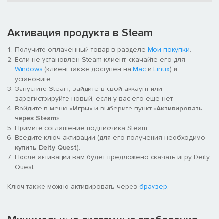
Сверхбогом Абероса!
Многопользовательская торговля и битвы
Активация продукта в Steam
Теперь вы можете обмениваться последователями с
другими игроками и сражаться с другими игроками онлайн
Получите оплаченный товар в разделе
Мои покупки
.
или по локальной сети без DLC расширенного издания!
Если не установлен Steam клиент, скачайте его для
Windows
(клиент также доступен на
Mac
и
Linux
) и
установите.
Запустите Steam, зайдите в свой аккаунт или
зарегистрируйте новый, если у вас его еще нет.
Войдите в меню «
Игры
» и выберите пункт «
Активировать
через Steam
».
Примите соглашение подписчика Steam.
Введите ключ активации (для его получения необходимо
купить Deity Quest
).
После активации вам будет предложено скачать игру Deity
Quest.
Ключ также можно активировать через
браузер
.