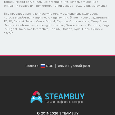
товары имеют региональные ограничения, которые указаны в
описании товара или при оформлении заказа - будьте внимательны!
Все продаваемые ключи закупаются у официальных дилеров,
которые работают напрямую с издателями. В том числе с издателями:
1C, 2K, Bandai Namco, Curve Digital, Capcom, Codemasters, Deep Silver,
Disney, IO Interactive, Iceberg Interactive, Nordic Games, Paradox, Plug-
in-Digital, Take-Two Interactive, Team17, Ubisoft, Бука, Новый Диск и
другие
Валюта:
RUB
Язык:
Русский (RU)
© 2011-2026 STEAMBUY