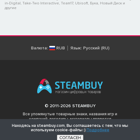
in-Digital, Take-Two Interactive, Team17, Ubisoft, Бука, Новый Диск и
другие
Валюта:
RUB
Язык:
Русский (RU)
© 2011-2026 STEAMBUY
Все упомянутые товарные знаки, названия игр и
компаний, логотипы, материалы являются
собственностью соответствующих владельцев.
Находясь на steambuy.com, Вы соглашаетесь с тем, что мы
используем cookie-файлы :)
Подробнее