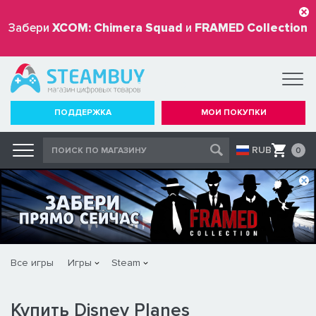
Забери
XCOM: Chimera Squad
и
FRAMED Collection
бесплатно
ПОДДЕРЖКА
МОИ ПОКУПКИ
RUB
0
Все игры
Игры
Steam
Купить Disney Planes