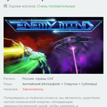
Оценки игроков:
Очень положительные
Регион:
Россия, страны СНГ
Язык:
Английский (Интерфейс + Озвучка + Субтитры)
Наличие:
Закончилось
Потерявшись в глубинах космоса, вы являетесь существом
чистой психической энергии, обладающим
сверхъестественной силой, чтобы захватить и