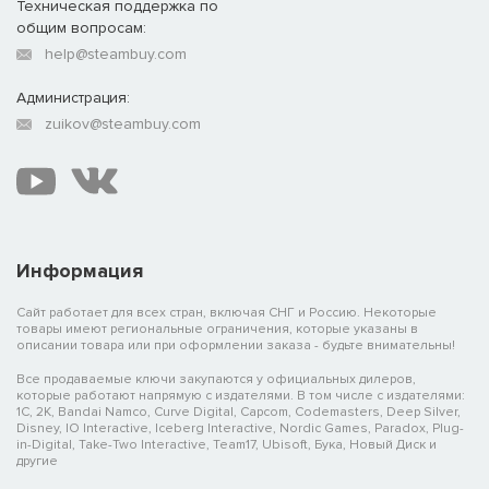
Техническая поддержка по
общим вопросам:
help@steambuy.com
Администрация:
zuikov@steambuy.com
Информация
Сайт работает для всех стран, включая СНГ и Россию. Некоторые
товары имеют региональные ограничения, которые указаны в
описании товара или при оформлении заказа - будьте внимательны!
Все продаваемые ключи закупаются у официальных дилеров,
которые работают напрямую с издателями. В том числе с издателями:
1C, 2K, Bandai Namco, Curve Digital, Capcom, Codemasters, Deep Silver,
Disney, IO Interactive, Iceberg Interactive, Nordic Games, Paradox, Plug-
in-Digital, Take-Two Interactive, Team17, Ubisoft, Бука, Новый Диск и
другие