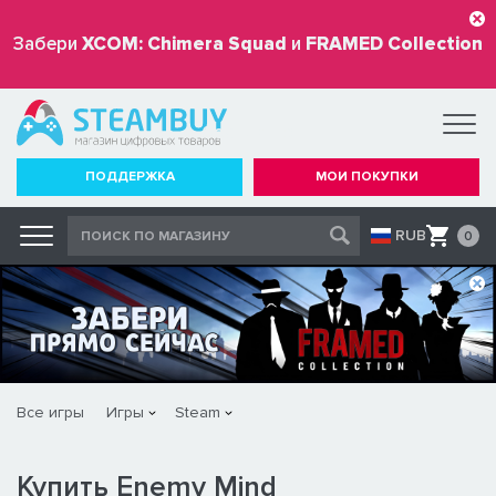
Забери
XCOM: Chimera Squad
и
FRAMED Collection
бесплатно
ПОДДЕРЖКА
МОИ ПОКУПКИ
RUB
0
Все игры
Игры
Steam
Купить Enemy Mind