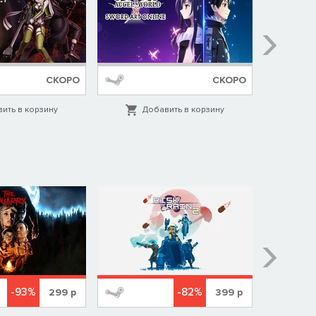
СКОРО
СКОРО
ить в корзину
Добавить в корзину
Д
-93%
-82%
299
р
399
р