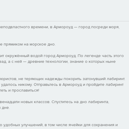
, неподвластного времени, в Армороуд — город посреди моря,
е прямиком на морское дно.
жит окружённый водой город Армороуд. По легенде часть этого
зад, а с ней — древние технологии, знание о которых ныне
тюристов, не теряющих надежды покорить затонувший лабиринт.
удалось никому. Отправьтесь в Армороуд и пройдите лабиринт
еть и прославиться!
енадцати новых классов. Спуститесь на дно лабиринта,
 дне.
о удобных улучшений, в том числе ячейки для сохранения и