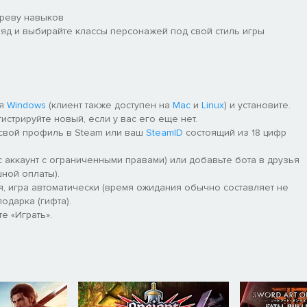
ереву навыков
яд и выбирайте классы персонажей под свой стиль игры
ля
Windows
(клиент также доступен на
Mac
и
Linux
) и установите.
гистрируйте новый, если у вас его еще нет.
 свой профиль в Steam или ваш
SteamID
состоящий из 18 цифр
 аккаунт с ограниченными правами) или добавьте бота в друзья
ной оплаты).
я, игра автоматически (время ожидания обычно составляет не
одарка (гифта).
е «Играть».