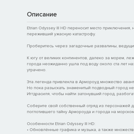
Описание
Etrian Odyssey III HD переносит место приключения
переживший ужасную катастрофу.
Проберитесь через загадочные развалины, ведущи
К югу от великих континентов, далеко за морем, ле
города неожиданно ушла под воду около ста лет на
утрачено.
Эта легенда привлекла в Армороуд множество аван
Но пока разыскать знаменитый подводный город не 
Иггдрасиля, чтобы найти затонувший город, разбогат
Соберите свой собственный отряд из персонажей дв
поглотившего тайну Армороуда и города на морском
Особенности Etrian Odyssey III HD:
• Обновлённые графика и музыка, а также множеств