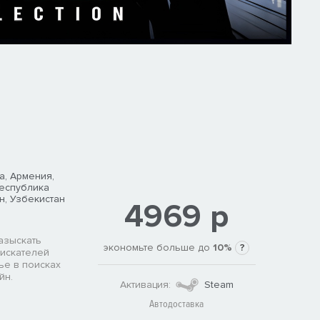
а, Армения,
Республика
н, Узбекистан
4969 р
азыскать
экономьте больше до
10%
?
 искателей
ье в поисках
йн.
Активация:
Steam
Автодоставка