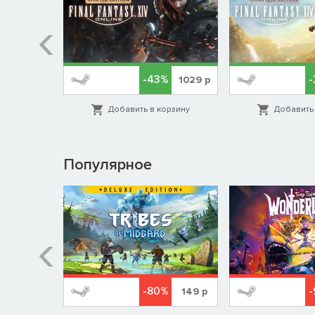
-43%
-
419
р
1029
р
орзину
Добавить в корзину
Добавить 
Популярное
%
-80%
579
р
149
р