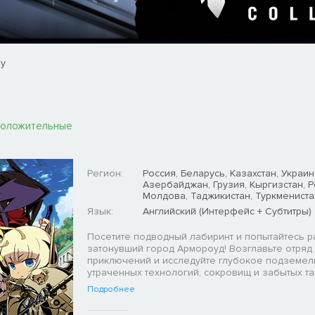
ey
положительные
Регион:
Россия, Беларусь, Казахстан, Украин
Азербайджан, Грузия, Кыргизстан, 
Молдова, Таджикистан, Туркмениста
Язык:
Английский (Интерфейс + Субтитры)
Посетите подводный лабиринт и попытайтесь р
затонувший город Армороуд! Возглавьте отряд
приключений и исследуйте глубокое подземел
утраченных технологий, сокровищ и забытых та
Подробнее