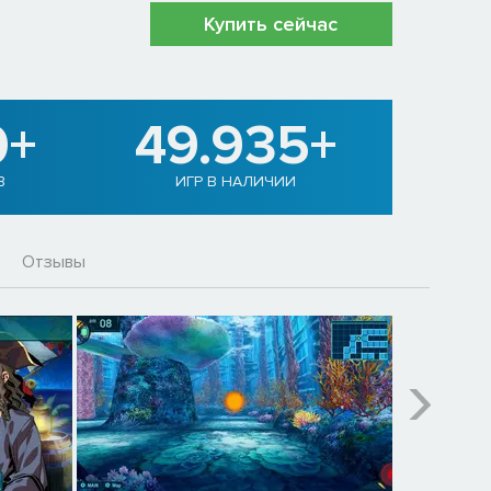
Купить сейчас
0+
49.935+
В
ИГР В НАЛИЧИИ
Отзывы