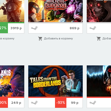
27%
3919
р
869
р
в корзину
Добавить в корзину
Добав
-90%
-93%
249
р
99
р