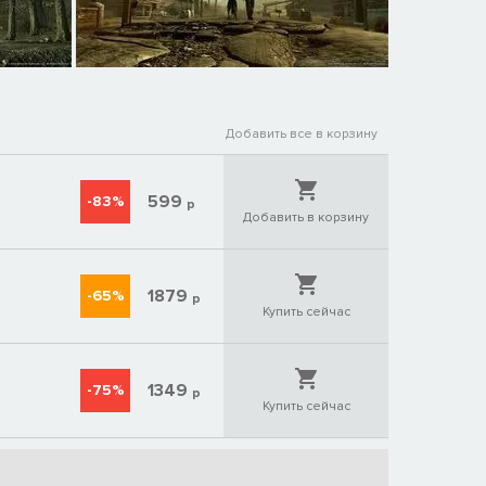
Добавить все в корзину
599
-83%
р
Добавить в корзину
1879
-65%
р
Купить сейчас
1349
-75%
р
Купить сейчас