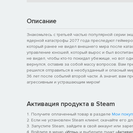
Описание
Знакомьтесь с третьей частью популярной серии э
ядерной катастрофы 2077 года преследуют геймеров
который ранее не видел внешнего мира после кат
управление юношей, который вырос и был воспитан
не видел, чтобы кто-то покидал убежище, но вот од
вернулся, оставив за собой массу вопросов. Вам пре
решился отправиться в необузданный и опасный мир.
36 лет после событий второй части. А значит, вам п
агрессивным и устрашающим миром!
Активация продукта в Steam
Получите оплаченный товар в разделе
Мои покуп
Если не установлен Steam клиент, скачайте его д
Запустите Steam, зайдите в свой аккаунт или заре
Войдите в меню «
Игры
» и выберите пункт «
Активи