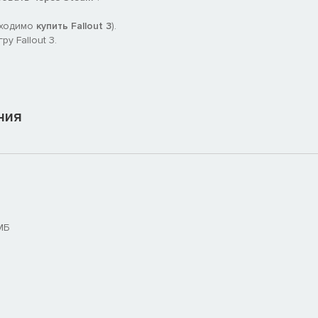
бходимо
купить Fallout 3
).
у Fallout 3.
ния
МБ