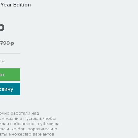
 Year Edition
р
1799 р
вка
ас
рзину
точно работали над
м жизни в Пустоши, чтобы
кидая собственного убежища.
кальные бои, поразительно
ты, множество вариантов