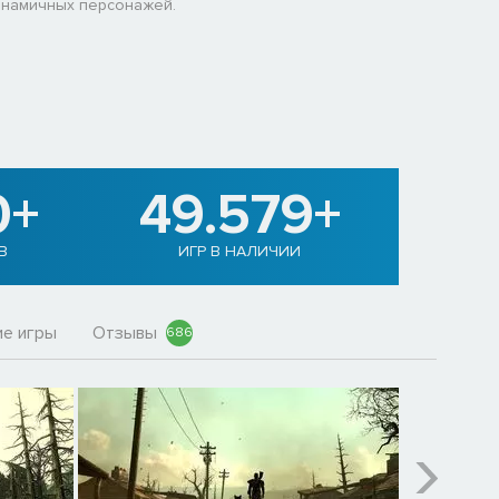
инамичных персонажей.
0+
49.579+
В
ИГР В НАЛИЧИИ
е игры
Отзывы
686