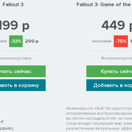
Fallout 3
Fallout 3: Game of the
199 р
449 
-33%
299 р
-75%
мия
экономия
новенная доставка
Мгновенная доста
упить сейчас
Купить сейч
вить в корзину
Добавить в ко
Инженеры из Vault-Tec круглосу
интерактивным воспроизведение
вы могли насладиться ей, не по
НГ
Сюда входит обширный мир, уни
ерфейс)
реалистичные визуальные эффек