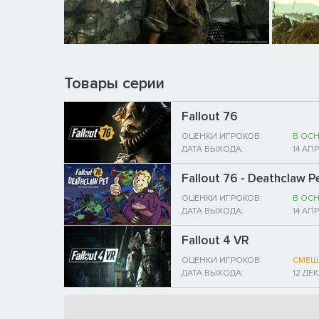
Товары серии
Fallout 76
ОЦЕНКИ ИГРОКОВ:
В ОС
ДАТА ВЫХОДА:
14 АП
Fallout 76 - Deathclaw P
ОЦЕНКИ ИГРОКОВ:
В ОС
ДАТА ВЫХОДА:
14 АП
Fallout 4 VR
ОЦЕНКИ ИГРОКОВ:
СМЕШ
ДАТА ВЫХОДА:
12 ДЕ