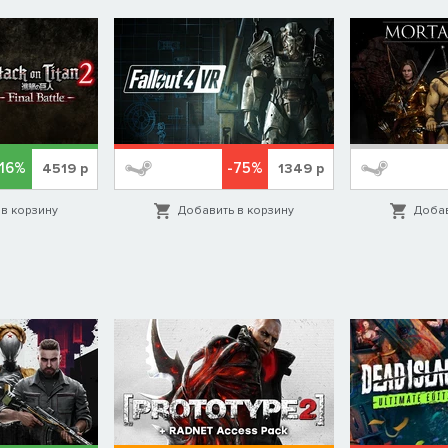
-16%
-75%
4519
р
1349
р
в корзину
Добавить в корзину
Добав