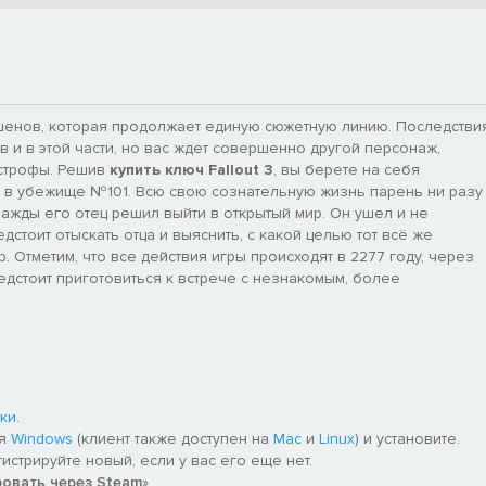
кшенов, которая продолжает единую сюжетную линию. Последстви
 и в этой части, но вас ждет совершенно другой персонаж,
астрофы. Решив
купить ключ Fallout 3
, вы берете на себя
 в убежище №101. Всю свою сознательную жизнь парень ни разу
нажды его отец решил выйти в открытый мир. Он ушел и не
дстоит отыскать отца и выяснить, с какой целью тот всё же
 Отметим, что все действия игры происходят в 2277 году, через
редстоит приготовиться к встрече с незнакомым, более
ки
.
ля
Windows
(клиент также доступен на
Mac
и
Linux
) и установите.
гистрируйте новый, если у вас его еще нет.
ровать через Steam
».