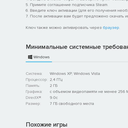
Примите соглашение подписчика Steam.
Введите ключ активации (для его получения нео
После активации вам будет предложено скачать игр
Ключ также можно активировать через
браузер
.
Минимальные системные требова
Windows
Система:
Windows XP, Windows Vista
Процессор:
2,4 ГГц
Память:
2 ГБ
Графика:
с объемом видеопамяти не менее 256 
DirectX®:
9.0c
Размер:
7 ГБ свободного места
Похожие игры