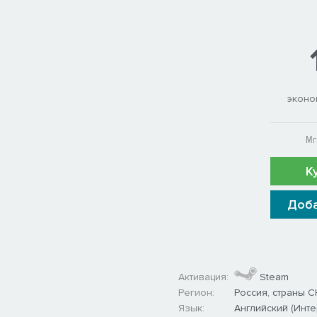
эконо
Мг
К
Доба
Активация:
Steam
Регион:
Россия, страны С
Язык:
Английский (Инт