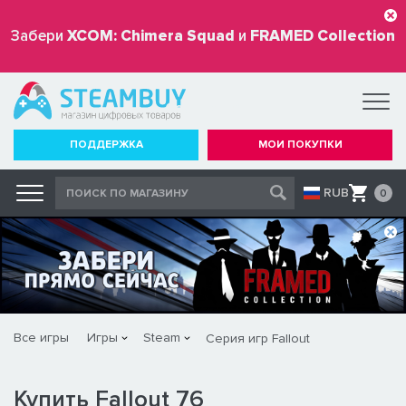
Забери
XCOM: Chimera Squad
и
FRAMED Collection
бесплатно
ПОДДЕРЖКА
МОИ ПОКУПКИ
RUB
0
Все игры
Игры
Steam
Серия игр Fallout
Купить Fallout 76