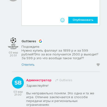
Опубликовать
Guttieres
Подождите.
Нужно купить фаллаут за 1899 р и за 599
03 мар
рублей?Это за все получается 2500 р выходит?
20:51
За 599 р это что вообще такое тогда??
Ответить
Администратор
Guttieres
Здравствуйте!
03 мар
Вы неправильно поняли. Это одна и та же
21:00
игра. Отличие заключается в способе
передачи игры и региональных
ограничениях: