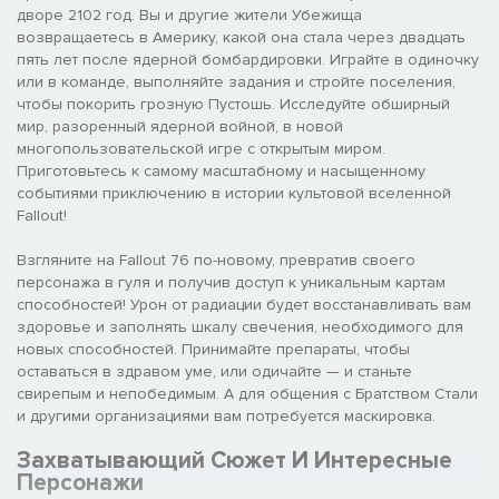
дворе 2102 год. Вы и другие жители Убежища
возвращаетесь в Америку, какой она стала через двадцать
пять лет после ядерной бомбардировки. Играйте в одиночку
или в команде, выполняйте задания и стройте поселения,
чтобы покорить грозную Пустошь. Исследуйте обширный
мир, разоренный ядерной войной, в новой
многопользовательской игре с открытым миром.
Приготовьтесь к самому масштабному и насыщенному
событиями приключению в истории культовой вселенной
Fallout!
Взгляните на Fallout 76 по-новому, превратив своего
персонажа в гуля и получив доступ к уникальным картам
способностей! Урон от радиации будет восстанавливать вам
здоровье и заполнять шкалу свечения, необходимого для
новых способностей. Принимайте препараты, чтобы
оставаться в здравом уме, или одичайте — и станьте
свирепым и непобедимым. А для общения с Братством Стали
и другими организациями вам потребуется маскировка.
Захватывающий Сюжет И Интересные
Персонажи