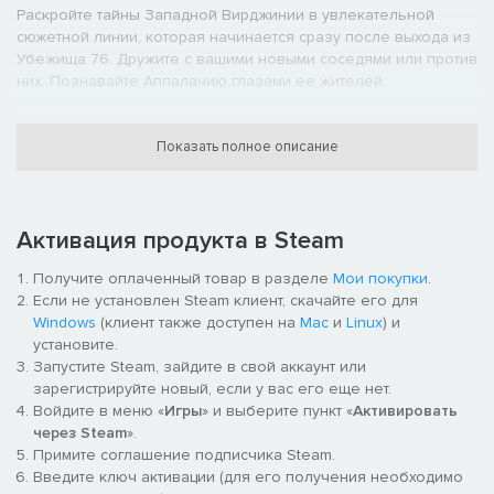
Раскройте тайны Западной Вирджинии в увлекательной
сюжетной линии, которая начинается сразу после выхода из
Убежища 76. Дружите с вашими новыми соседями или против
них. Познавайте Аппалачию глазами ее жителей.
Сезонное Игровое Поле
Показать полное описание
Набирайте уровни на протяжении сезона, проходите
временные испытания и получайте награды: расходуемые
предметы, предметы для C.A.M.P. и многое другое.
Активация продукта в Steam
Многопользовательская Ролевая Игра
Создайте персонажа при помощи системы S.P.E.C.I.A.L. и
Получите оплаченный товар в разделе
Мои покупки
.
отправляйтесь зарабатывать себе имя в неизведанные
Если не установлен Steam клиент, скачайте его для
дикие пустоши, где вас ждут сотни локаций. Неважно,
Windows
(клиент также доступен на
Mac
и
Linux
) и
путешествуете ли вы в одиночку или с друзьями, — ваша
установите.
история в мире Fallout будет уникальной.
Запустите Steam, зайдите в свой аккаунт или
зарегистрируйте новый, если у вас его еще нет.
Горное Великолепие
Войдите в меню «
Игры
» и выберите пункт «
Активировать
через Steam
».
В Fallout 76 представлены шесть регионов Западной
Примите соглашение подписчика Steam.
Вирджинии, от лесов Аппалачии до зловонных багряных
Введите ключ активации (для его получения необходимо
топей Клюквенного болота. В каждом уголке игрового мира