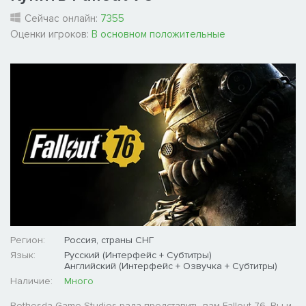
Сейчас онлайн:
7355
Оценки игроков:
В основном положительные
Регион:
Россия, страны СНГ
Язык:
Русский (Интерфейс + Субтитры)
Английский (Интерфейс + Озвучка + Субтитры)
Наличие:
Много
Bethesda Game Studios рада представить вам Fallout 76. Вы и