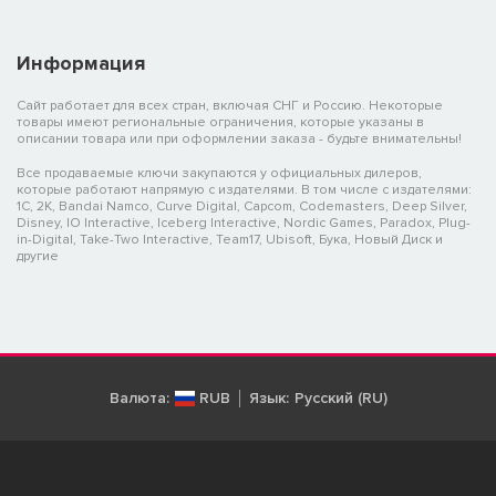
Информация
Сайт работает для всех стран, включая СНГ и Россию. Некоторые
товары имеют региональные ограничения, которые указаны в
описании товара или при оформлении заказа - будьте внимательны!
Все продаваемые ключи закупаются у официальных дилеров,
которые работают напрямую с издателями. В том числе с издателями:
1C, 2K, Bandai Namco, Curve Digital, Capcom, Codemasters, Deep Silver,
Disney, IO Interactive, Iceberg Interactive, Nordic Games, Paradox, Plug-
in-Digital, Take-Two Interactive, Team17, Ubisoft, Бука, Новый Диск и
другие
Валюта:
RUB
Язык:
Русский (RU)