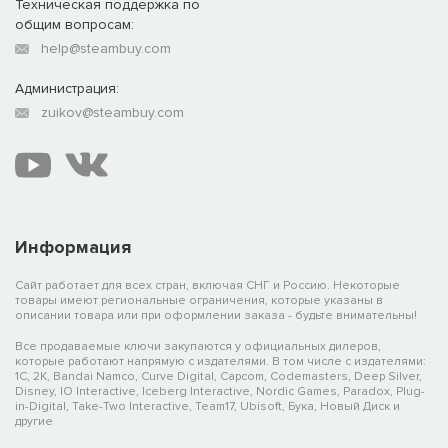
Техническая поддержка по
общим вопросам:
help@steambuy.com
Администрация:
zuikov@steambuy.com
Информация
Сайт работает для всех стран, включая СНГ и Россию. Некоторые
товары имеют региональные ограничения, которые указаны в
описании товара или при оформлении заказа - будьте внимательны!
Все продаваемые ключи закупаются у официальных дилеров,
которые работают напрямую с издателями. В том числе с издателями:
1C, 2K, Bandai Namco, Curve Digital, Capcom, Codemasters, Deep Silver,
Disney, IO Interactive, Iceberg Interactive, Nordic Games, Paradox, Plug-
in-Digital, Take-Two Interactive, Team17, Ubisoft, Бука, Новый Диск и
другие