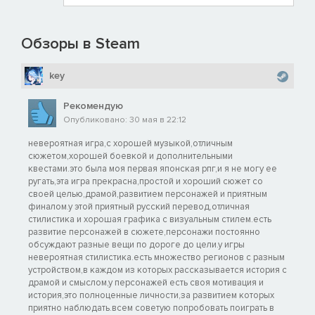
Обзоры в Steam
key
Рекомендую
Опубликовано: 30 мая в 22:12
невероятная игра,с хорошей музыкой,отличным
сюжетом,хорошей боевкой и дополнительными
квестами.это была моя первая японская рпг,и я не могу ее
ругать,эта игра прекрасна,простой и хороший сюжет со
своей целью,драмой,развитием персонажей и приятным
финалом.у этой приятный русский перевод,отличная
стилистика и хорошая графика с визуальным стилем.есть
развитие персонажей в сюжете,персонажи постоянно
обсуждают разные вещи по дороге до цели.у игры
невероятная стилистика.есть множество регионов с разным
устройством,в каждом из которых рассказывается история с
драмой и смыслом,у персонажей есть своя мотивация и
история,это полноценные личности,за развитием которых
приятно наблюдать.всем советую попробовать поиграть в