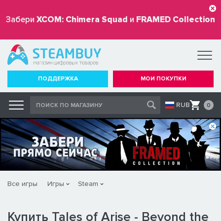
Забери
XCOM: Chimera Squad
и
FRAMED Collection
бесплатно
ПОДДЕРЖКА
МОИ ПОКУПКИ
RUB
0
Все игры
Игры
Steam
Купить Tales of Arise - Beyond the