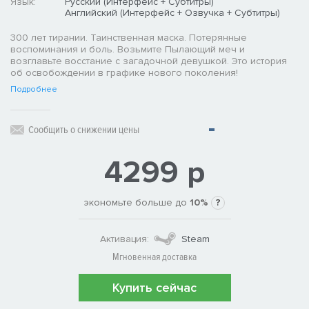
Язык:
Русский (Интерфейс + Субтитры)
Английский (Интерфейс + Озвучка + Субтитры)
300 лет тирании. Таинственная маска. Потерянные
воспоминания и боль. Возьмите Пылающий меч и
возглавьте восстание с загадочной девушкой. Это история
об освобождении в графике нового поколения!
Подробнее
Сообщить о снижении цены
4299 р
экономьте больше до
10%
?
Активация:
Steam
Мгновенная доставка
Купить сейчас