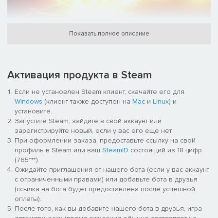
Показать полное описание
Стильные боевые приемы и битвы
За счет системы «Усиленного удара» вы можете создавать
целые цепочки комбо и мощных атак вместе с другими
членами команды. Комбинируйте различные приемы,
Активация продукта в Steam
Усиленные атаки и Усиленные удары, чтобы сразить врага!
Если не установлен Steam клиент, скачайте его для
Windows
(клиент также доступен на
Mac
и
Linux
) и
установите.
Запустите Steam, зайдите в свой аккаунт или
зарегистрируйте новый, если у вас его еще нет.
При оформлении заказа, предоставьте ссылку на свой
профиль в Steam или ваш
SteamID
состоящий из 18 цифр
(765***).
Узнайте историю разделенных народов Даны и Рены
Ожидайте приглашения от нашего бота (если у вас аккаунт
Будущее этих миров находится в руках главных героев —
с ограниченными правами) или добавьте бота в друзья
Алфена и Шион. В компании друзей они сумеют преодолеть
(ссылка на бота будет предоставлена после успешной
трудности и повзрослеют на ваших глазах. Самые важные
оплаты).
моменты приключений сопровождаются потрясающей
После того, как вы добавите нашего бота в друзья, игра
анимацией от студии ufotable.