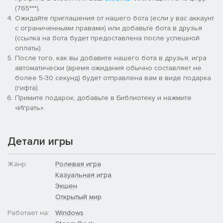
(765***).
В этом мире «Жизнь» -профессия.
Ожидайте приглашения от нашего бота (если у вас аккаунт
с ограниченными правами) или добавьте бота в друзья
Каждая из них уникальна и предлагает разные способы
(ссылка на бота будет предоставлена после успешной
проведения времени.
оплаты).
После того, как вы добавите нашего бота в друзья, игра
Собирайте ингредиенты или материалы с Собирателями
автоматически (время ожидания обычно составляет не
жизней, создавайте оружие или готовьте еду с
более 5-30 секунд) будет отправлена вам в виде подарка
Ремесленными жизнями, или сражайтесь с монстрами в
(гифта).
Боевых жизнях. Вы можете переключаться между жизнями в
Примите подарок, добавьте в Библиотеку и нажмите
любой момент, создавая уникальную для вас жизнь.
«Играть».
■Создавайте остров! Постройте свой город!
Детали игры
Используйте свои «Жизни» для сбора материалов и верните
острову его былую славу!
Жанр:
Ролевая игра
Вы можете не только строить дома и объекты, но и изменять
Казуальная игра
ландшафт и прокладывать реки и дорогидля создания
Экшен
поистине уникального острова.
Открытый мир
Работает на:
Windows
Расширяйте свой дом, расставляйте мебель и украшайте