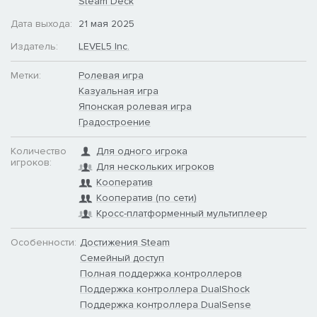
интерьер как вам захочется!
Steam Deck
Дата выхода:
21 мая 2025
■Исследуйте открытый мир!
Издатель:
LEVEL5 Inc.
Свободно изучайте самый большой континент в серии!
Метки:
Ролевая игра
Забирайтесь на скалы, переплывайте реки и озера или
Казуальная игра
ездите верхом — эти новые действия помогут вам изучать
Японская ролевая игра
мир без ограничений!
Градостроение
■Бесконечное веселье с друзьями!
Количество
Для одного игрока
игроков:
Для нескольких игроков
Играйте в мультиплеер до 4 игроков!
Кооператив
Кооператив (по сети)
Приглашайте друзей на свой остров, изучайте подземелья
или находите свои собственные способы веселиться вместе!
Кросс-платформенный мультиплеер
Если у вас есть два контроллера, вы можете также
Особенности:
Достижения Steam
использовать функцию семейной кооперативной игры на 2
Семейный доступ
игроков, где один из вас может присоединиться к
Полная поддержка контроллеров
приключениям без необходимости подключения по сети!
Поддержка контроллера DualShock
Поддержка контроллера DualSense