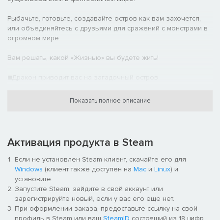
Рыбачьте, готовьте, создавайте остров как вам захочется,
или объединяйтесь с друзьями для сражений с монстрами в
огромном мире.
Вам решать, какой «Жизнью» вы будете жить!
■Дракон приводит вас на загадочный остров
Вы — искатель приключений, отправившийся в экспедицию с
Показать полное описание
археологом Эдвардом и его командой.
Следуя за светом, исходящим от окаменелости дракона, вы
обнаруживаете незведанный и необитаемый остров.
Активация продукта в Steam
Огромная бездна, костяной дракон, и послание девушки,
Если не установлен Steam клиент, скачайте его для
которая умоляет вас спасти мир...
Windows
(клиент также доступен на
Mac
и
Linux
) и
установите.
Перемещайтесь между процветавшим 1000 лет назад и
Запустите Steam, зайдите в свой аккаунт или
современным островом, чтобы раскрыть тайну его падения!
зарегистрируйте новый, если у вас его еще нет.
При оформлении заказа, предоставьте ссылку на свой
■14 уникальных «Жизней», которые преобразят вашу
профиль в Steam или ваш
SteamID
состоящий из 18 цифр