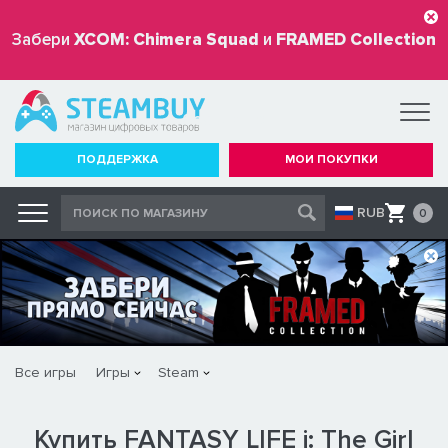
Забери
XCOM: Chimera Squad
и
FRAMED Collection
бесплатно
ПОДДЕРЖКА
МОИ ПОКУПКИ
RUB
0
Все игры
Игры
Steam
Купить FANTASY LIFE i: The Girl