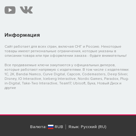
Информация
Сайт работает для всех стран, включая СНГ и Россию. Некоторые
товары имеют региональные ограничения, которые указаны в
описании товара или при оформлении заказа - будьте внимательны!
Все продаваемые ключи закупаются у официальных дилеров,
которые работают напрямую с издателями. В том числе с издателями:
1C, 2K, Bandai Namco, Curve Digital, Capcom, Codemasters, Deep Silver,
Disney, IO Interactive, Iceberg Interactive, Nordic Games, Paradox, Plug-
in-Digital, Take-Two Interactive, Team17, Ubisoft, Бука, Новый Диск и
другие
Валюта:
RUB
Язык:
Русский (RU)