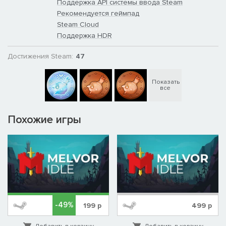
Поддержка API системы ввода Steam
Рекомендуется геймпад
Steam Cloud
Поддержка HDR
Достижения Steam:
47
Показать
все
Похожие игры
-49%
199
р
499
р