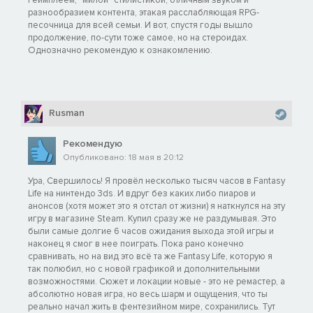
геймплеем, "милой" стилистикой, отличным звуком и
разнообразием контента, этакая расслабляющая RPG-
песочница для всей семьи. И вот, спустя годы вышло
продолжение, по-сути тоже самое, но на стероидах.
Однозначно рекомендую к ознакомлению.
Rusman
Рекомендую
Опубликовано: 18 мая в 20:12
Ура, Свершилось! Я провёл несколько тысяч часов в Fantasy
Life на нинтендо 3ds. И вдруг без каких либо пиаров и
анонсов (хотя может это я отстал от жизни) я наткнулся на эту
игру в магазине Steam. Купил сразу же не раздумывая. Это
были самые долгие 6 часов ожидания выхода этой игры и
наконец я смог в нее поиграть. Пока рано конечно
сравнивать, но на вид это всё та же Fantasy Life, которую я
так полюбил, но с новой графикой и дополнительными
возможностями. Сюжет и локации новые - это не ремастер, а
абсолютно новая игра, но весь шарм и ощущения, что ты
реально начал жить в фентезийном мире, сохранились. Тут