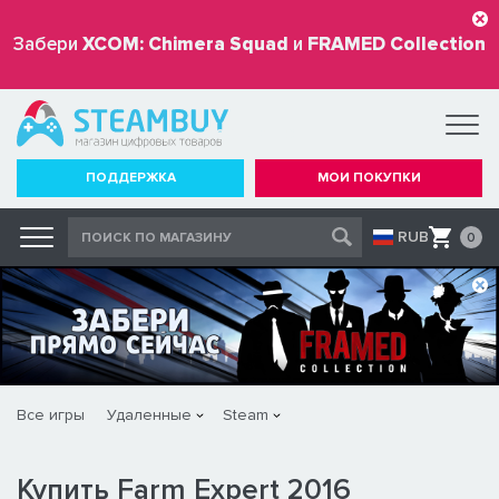
Забери
XCOM: Chimera Squad
и
FRAMED Collection
бесплатно
ПОДДЕРЖКА
МОИ ПОКУПКИ
RUB
0
Все игры
Удаленные
Steam
Купить Farm Expert 2016