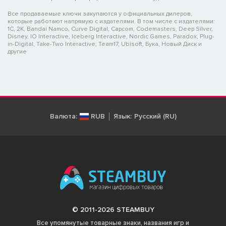
Все продаваемые ключи закупаются у официальных дилеров,
которые работают напрямую с издателями. В том числе с издателями:
1C, 2K, Bandai Namco, Curve Digital, Capcom, Codemasters, Deep Silver,
Disney, IO Interactive, Iceberg Interactive, Nordic Games, Paradox, Plug-
in-Digital, Take-Two Interactive, Team17, Ubisoft, Бука, Новый Диск и
другие
Валюта:
RUB
Язык:
Русский (RU)
© 2011-2026 STEAMBUY
Все упомянутые товарные знаки, названия игр и