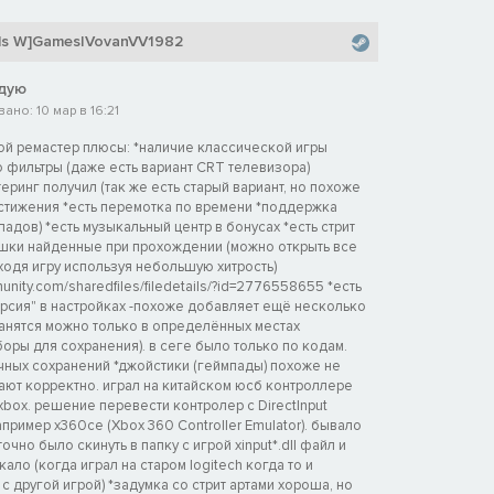
ds W]Games|VovanVV1982
дую
но: 10 мар в 16:21
ой ремастер плюсы: *наличие классической игры
 фильтры (даже есть вариант CRT телевизора)
еринг получил (так же есть старый вариант, но похоже
остижения *есть перемотка по времени *поддержка
адов) *есть музыкальный центр в бонусах *есть стрит
пышки найденные при прохождении (можно открыть все
оходя игру используя небольшую хитрость)
nity.com/sharedfiles/filedetails/?id=2776558655 *есть
рсия" в настройках -похоже добавляет ещё несколько
ранятся можно только в определённых местах
оры для сохранения). в сеге было только по кодам.
ачных сохранений *джойстики (геймпады) похоже не
ают корректно. играл на китайском юсб контроллере
box. решение перевести контролер с DirectInput
 например x360ce (Xbox 360 Controller Emulator). бывало
чно было скинуть в папку с игрой xinput*.dll файл и
ало (когда играл на старом logitech когда то и
 другой игрой) *задумка со стрит артами хороша, но