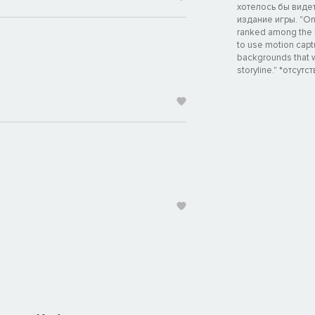
хотелось бы видет
издание игры. "On i
ranked among the b
to use motion captu
backgrounds that w
storyline." *отсут