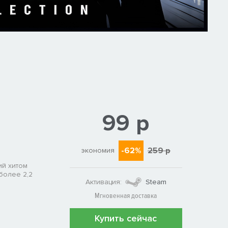
99 р
-62%
259 р
экономия
ий хитом
более 2,2
Активация:
Steam
Мгновенная доставка
Купить сейчас