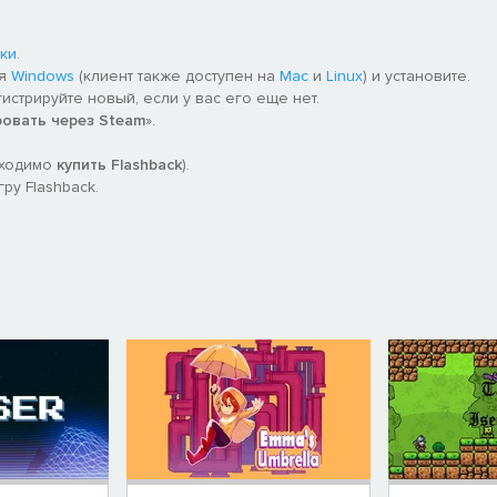
ки
.
ля
Windows
(клиент также доступен на
Mac
и
Linux
) и установите.
гистрируйте новый, если у вас его еще нет.
ровать через Steam
».
бходимо
купить Flashback
).
ру Flashback.