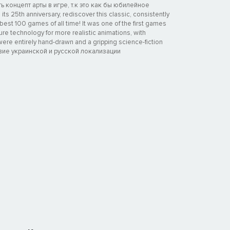
ь концепт арты в игре, т.к это как бы юбилейное
ts 25th anniversary, rediscover this classic, consistently
est 100 games of all time! It was one of the first games
re technology for more realistic animations, with
ere entirely hand-drawn and a gripping science-fiction
ствие украинской и русской локализации