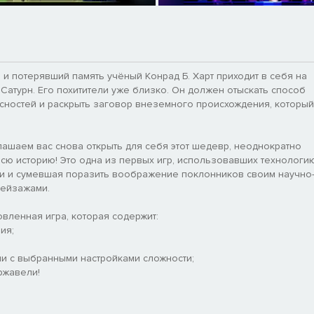
и потерявший память учёный Конрад Б. Харт приходит в себя на
Сатурн. Его похитители уже близко. Он должен отыскать способ
сностей и раскрыть заговор внеземного происхождения, который
лашаем вас снова открыть для себя этот шедевр, неоднократно
сю историю! Это одна из первых игр, использовавших технологи
и и сумевшая поразить воображение поклонников своим научно
пейзажами.
овленная игра, которая содержит:
ия;
ии с выбранными настройками сложности;
ржавели!