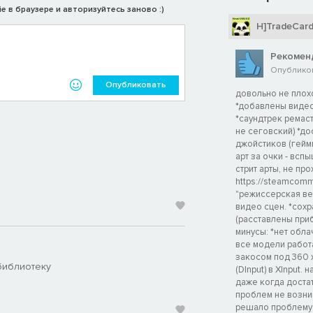
e в браузере и авторизуйтесь заново :)
H]TradeCar
Рекомен
Опубликова
Опубликовать
довольно не плох
*добавлены видео
*саундтрек ремаст
не сеговский) *д
джойстиков (геймп
арт за очки - вс
стрит арты, не пр
https://steamcommu
"режиссерская ве
видео сцен. *сох
(расставлены приб
минусы: *нет обл
все модели работ
закосом под 360 x
библиотеку
(DInput) в XInput.
даже когда достато
проблем не возник
решало проблему с