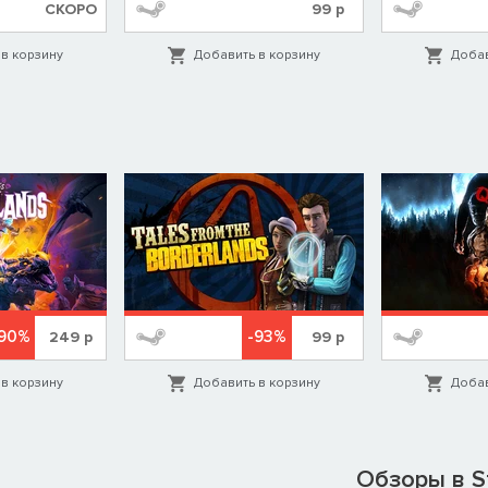
СКОРО
99
р
в корзину
Добавить в корзину
Добав
-90%
-93%
249
р
99
р
в корзину
Добавить в корзину
Добав
Обзоры в S