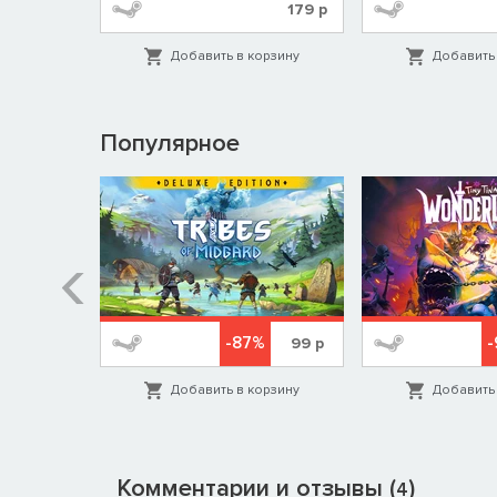
619
р
179
р
орзину
Добавить в корзину
Добавить 
Популярное
%
-87%
579
р
99
р
орзину
Добавить в корзину
Добавить 
Комментарии и отзывы (
)
4