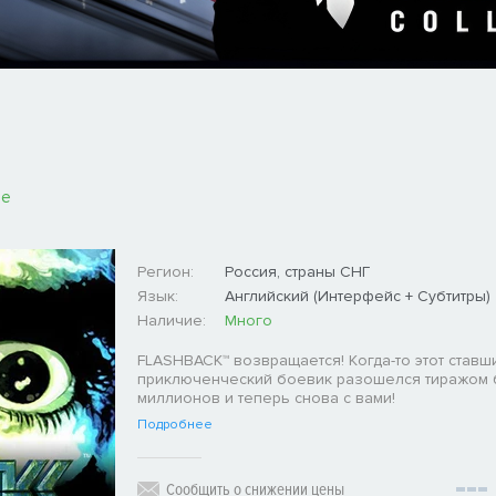
ые
Регион:
Россия, страны СНГ
Язык:
Английский (Интерфейс + Субтитры)
Наличие:
Много
FLASHBACK™ возвращается! Когда-то этот ставш
приключенческий боевик разошелся тиражом 
миллионов и теперь снова с вами!
Подробнее
Сообщить о снижении цены