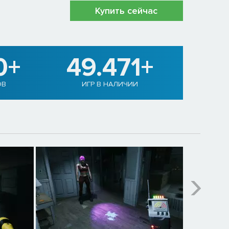
Купить сейчас
0+
49.471+
ОВ
ИГР В НАЛИЧИИ