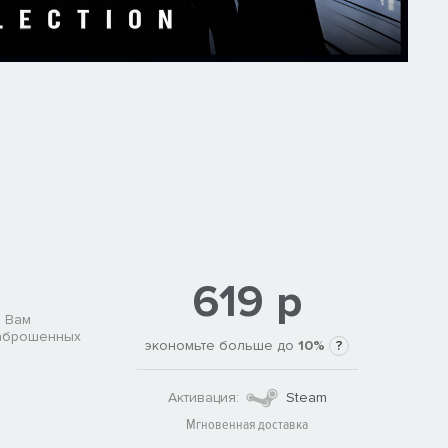
619 р
. Вам
заброшенных
экономьте больше до
10%
?
Активация:
Steam
Мгновенная доставка