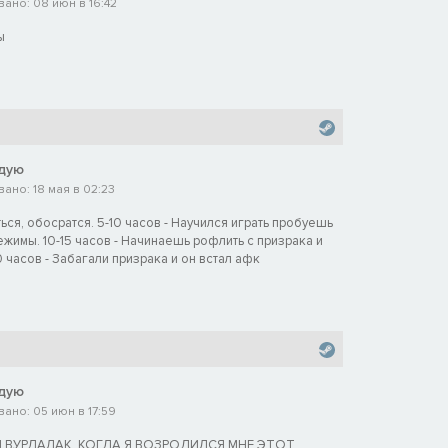
ано: 08 июн в 16:42
ы
дую
ано: 18 мая в 02:23
ться, обосратся. 5-10 часов - Научился играть пробуешь
жимы. 10-15 часов - Начинаешь рофлить с призрака и
0 часов - Забагали призрака и он встал афк
дую
ано: 05 июн в 17:59
Л ВУРДАЛАК, КОГДА Я ВОЗРОДИЛСЯ МНЕ ЭТОТ