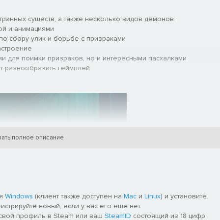
транных существ, а также несколько видов демонов
ой и анимациями
по сбору улик и борьбе с призраками
астроение
ми для поимки призраков, но и интересными пасхалками
ут разнообразить геймплей
ать полное описание
ля
Windows
(клиент также доступен на
Mac
и
Linux
) и установите.
гистрируйте новый, если у вас его еще нет.
 свой профиль в Steam или ваш
SteamID
состоящий из 18 цифр