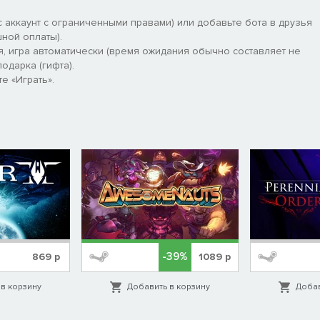
 аккаунт с ограниченными правами) или добавьте бота в друзья
ной оплаты).
ать его! На этой охоте важно все: ищите улики, определяйте
я, игра автоматически (время ожидания обычно составляет не
одарка (гифта).
е «Играть».
ые локации
-39%
869
р
1089
р
в корзину
Добавить в корзину
Добав