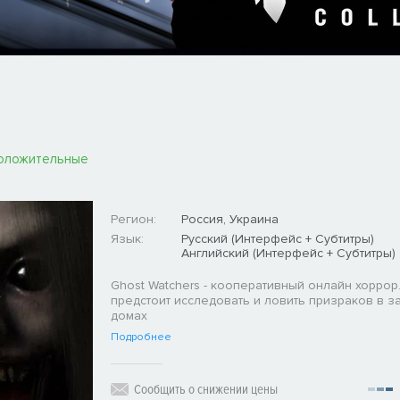
оложительные
Регион:
Россия, Украина
Язык:
Русский (Интерфейс + Субтитры)
Английский (Интерфейс + Субтитры)
Ghost Watchers - кооперативный онлайн хоррор
предстоит исследовать и ловить призраков в 
домах
Подробнее
Сообщить о снижении цены