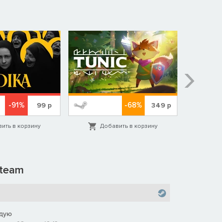
-91%
-68%
99
р
349
р
ить в корзину
Добавить в корзину
Д
team
дую