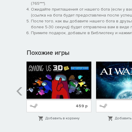
(765***).
ГЕЙМПЛЕЙ
Ожидайте приглашения от нашего бота (если у вас
(ссылка на бота будет предоставлена после успеш
Вам предстоит исследовать призрака – а потом пойм
После того, как вы добавите нашего бота в друзь
возраст призрака, исследуйте его настроение
более 5-30 секунд) будет отправлена вам в виде п
Примите подарок, добавьте в Библиотеку и нажмит
РАННИЙ ДОСТУП
Мы будем добавлять в игру новых призраков и нов
Похожие игры
459
р
459
р
орзину
Добавить в корзину
Добавить 