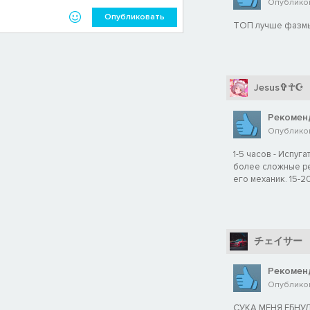
Опубликов
Опубликовать
ТОП лучше фазм
Jesus✞☥☪
Рекомен
Опубликов
1-5 часов - Испуга
более сложные ре
его механик. 15-2
チェイサー
Рекомен
Опубликов
СУКА МЕНЯ ЕБНУ