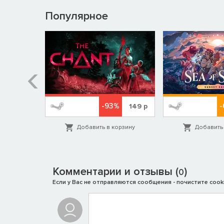
Популярное
%
-93%
-
599
р
149
р
орзину
Добавить в корзину
Добавить 
Комментарии и отзывы (
)
0
Если у Вас не отправляются сообщения - почистите cooki