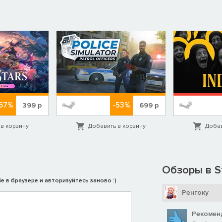
67%
-53%
399
р
699
р
в корзину
Добавить в корзину
Добав
Обзоры в S
e в браузере и авторизуйтесь заново :)
Ренгоку
Рекомен