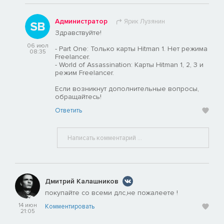
Администратор
Ярик Лузянин
Здравствуйте!
06 июл
- Part One: Только карты Hitman 1. Нет режима
08:35
Freelancer.
- World of Assassination: Карты Hitman 1, 2, 3 и
режим Freelancer.
Если возникнут дополнительные вопросы,
обращайтесь!
Ответить
Дмитрий Калашников
покупайте со всеми длс,не пожалеете !
14 июн
Комментировать
21:05