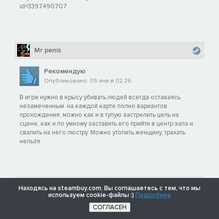
id=3397490707
Mr penis
Рекомендую
Опубликовано: 05 янв в 02:26
В игре нужно в крысу убивать людей всегда оставаясь
незамеченным. на каждой карте полно вариантов
прохождения, можно как и в тупую застрелить цель на
сцене, как и по умному заставить его прийти в центр зала и
свалить на него люстру. Можно утопить женщину, трахать
нельзя.
????????????????????
Находясь на steambuy.com, Вы соглашаетесь с тем, что мы
используем cookie-файлы :)
Подробнее
Рекомендую
Опубликовано: 24 янв в 18:32