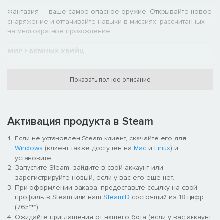
Фантазия — ваше самое опасное оружие. Открывайте новое
снаряжение и оттачивайте навыки в миссиях, рассчитанных
на многократное прохождение.
МИР НАЕМНЫХ УБИЙЦ
Показать полное описание
Путешествуйте по живому миру, пестрящему харизматичными
Активация продукта в Steam
персонажами и убийственными возможностями.
Если не установлен Steam клиент, скачайте его для
HITMAN: ФРИЛАНСЕР
Windows
(клиент также доступен на
Mac
и
Linux
) и
Устанавливайте свои правила в новом режиме бесконечной
установите.
игры, где элементы rogue-like сочетаются с серьезным
Запустите Steam, зайдите в свой аккаунт или
стратегическим планированием.
зарегистрируйте новый, если у вас его еще нет.
При оформлении заказа, предоставьте ссылку на свой
профиль в Steam или ваш
SteamID
состоящий из 18 цифр
(765***).
Ожидайте приглашения от нашего бота (если у вас аккаунт