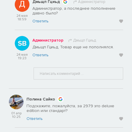
Дмьщп Гциьд
Администратор
Администратор, а последнее пополнение
давно было?
24 мая
18:59
Ответить
Администратор
Дмьщп Гциьд
Дмьщп Гциьд, Товар еще не пополнялся.
24 мая
Ответить
19:23
Полина Сайко
Подскажите, пожалуйста, за 2979 это deluxe
edition или стандарт?
01 апр
10:25
Ответить