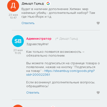
Дмьщп Гциьд
Будет в наличии дополнение Хитман: мир
наёмных убийц - дополнительный набор? Там
23 мая
где Нью-Йорк и т.д.
10:47
Ответить
Администратор
Дмьщп Гциьд
Здравствуйте!
23 мая
Как только появится возможность –
11:05
обязательно пополним.
Вы можете подписаться на странице товара о
появлении, нажав на кнопку “Подписаться
на товар” -
https://steambuy.com/goods.php?
idd=200022361
Если возникнут дополнительные вопросы,
обращайтесь!
Ответить