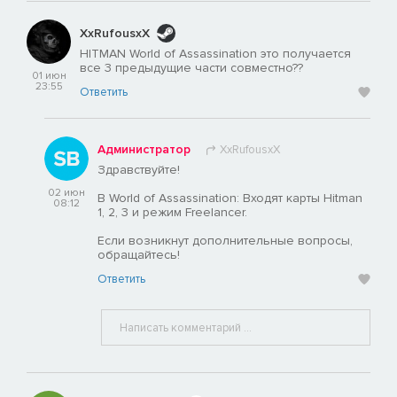
XxRufousxX
HITMAN World of Assassination это получается
все 3 предыдущие части совместно??
01 июн
23:55
Ответить
Администратор
XxRufousxX
Здравствуйте!
02 июн
В World of Assassination: Входят карты Hitman
08:12
1, 2, 3 и режим Freelancer.
Если возникнут дополнительные вопросы,
обращайтесь!
Ответить