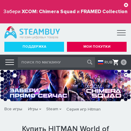
Забери
XCOM: Chimera Squad
и
FRAMED Collection
бесплатно
ПОДДЕРЖКА
МОИ ПОКУПКИ
RUB
0
Все игры
Игры
Steam
Серия игр Hitman
Купить HITMAN World of