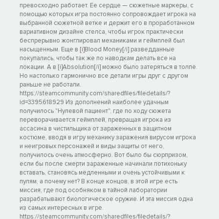
превосходно работает. Ее сердце — сюжетные маркеры, с
помощью которых игра постоянно сопровождает игрока на
выбранной сюжетной ветке и держит его в проработанном
вариативном дизайне стелса, чтобы игрок практически
беспрерывно жонглировал механиками и геймплей был
насыщенным. Еще в [i]Blood Money[/i] разведданные
покупались, чтобы так же по наводкам делать все на
локации. А в [i]Absolution[/i] можно было затеряться в толпе.
Но настолько гармонично все детали игры друг с другом
раньше не работали.
https://steamcommunity.com/sharedfiles/filedetails/?
id=3395618929 Из дополнений наиболее удачным
получилось "Нулевой пациент", где по ходу сюжета
переворачивается геймплей, превращая игрока из
ассасина в чистильщика от зараженных в защитном
костюме, вводя в игру механику заражения вирусом игрока
и неигровых персонажей и виды защиты от него,
получилось очень атмосферно. Вот было бы сюрпризом,
если бы после смерти зараженные начинали потихоньку
вставать, становясь медленными и очень устойчивыми к
пулям, а почему нет? В конце концов, в этой игре есть
миссия, где под особняком в тайной лаборатории
разрабатывают биологическое оружие. И эта миссия одна
из самых интересных в игре.
https://steamcommunity.com/sharedfiles/filedetails/?