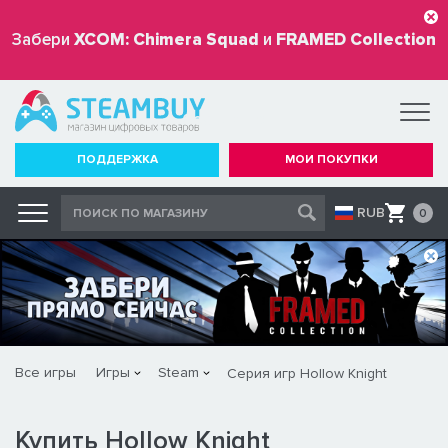
Забери
XCOM: Chimera Squad
и
FRAMED Collection
бесплатно
ПОДДЕРЖКА
МОИ ПОКУПКИ
RUB
0
Все игры
Игры
Steam
Серия игр Hollow Knight
Купить Hollow Knight