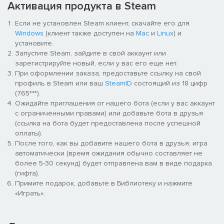
огромен и открыт. Выбирайте свой путь – какой тропой
Активация продукта в Steam
идти, с какими врагами встречаться.
Развивайтесь, приобретая новые мощные умения и
Если не установлен Steam клиент, скачайте его для
навыки! Пополняйте запас заклинаний, силы и скорости.
Windows
(клиент также доступен на
Mac
и
Linux
) и
Воспаряйте к новым высотам на волшебных крыльях.
установите.
Рвитесь вперед, словно сверкающая молния. Обращайте
Запустите Steam, зайдите в свой аккаунт или
врагов в пепел с помощью «Пламенной души»!
зарегистрируйте новый, если у вас его еще нет.
Надевайте амулеты! Древние реликвии хранят в себе
При оформлении заказа, предоставьте ссылку на свой
необычные силы. Выбирайте то, что вам по душе – и ваше
профиль в Steam или ваш
SteamID
состоящий из 18 цифр
путешествие будет уникальным!
(765***).
Невероятное количество милых и страшных персонажей
Ожидайте приглашения от нашего бота (если у вас аккаунт
оживает благодаря традиционной покадровой 2D-
с ограниченными правами) или добавьте бота в друзья
анимации.
(ссылка на бота будет предоставлена после успешной
Больше 130 противников! 30 эпических боссов! На пути вас
оплаты).
ждут схватки со свирепыми зверями и победы над
После того, как вы добавите нашего бота в друзья, игра
рыцарями древности. Выследите всех до единого чудовищ
автоматически (время ожидания обычно составляет не
и внесите их в свой охотничий журнал!
более 5-30 секунд) будет отправлена вам в виде подарка
«Гвоздь грез» позволит проникнуть в чужой разум.
(гифта).
Откройте для себя обратную сторону персонажей, с
Примите подарок, добавьте в Библиотеку и нажмите
которыми встречаетесь, и врагов, с которыми вам
«Играть».
предстоит биться.
Великолепные рисованные пейзажи с экстравагантным
параллаксом рождают необычайное чувство глубины