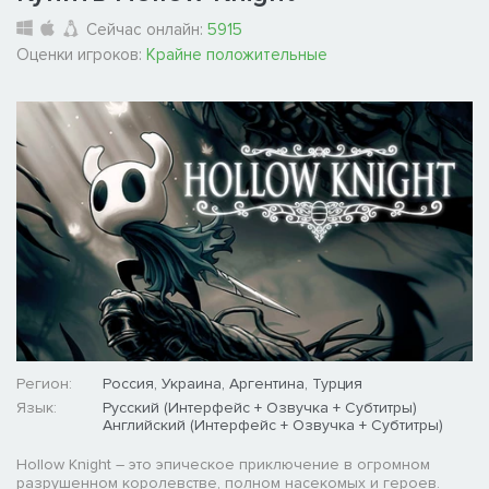
Сейчас онлайн:
5915
Оценки игроков:
Крайне положительные
Регион:
Россия, Украина, Аргентина, Турция
Язык:
Русский (Интерфейс + Озвучка + Субтитры)
Английский (Интерфейс + Озвучка + Субтитры)
Hollow Knight – это эпическое приключение в огромном
разрушенном королевстве, полном насекомых и героев.