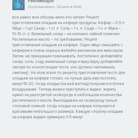
Рекомендую
Опубликовано: 28 июн в 14:42
все равно мои обзоры мало кто читает. Рецепт
приготовления оладьев на кефире продукты: Кефир – 0,5 л
Яйца – 1 шт Сахар – 1 ст. л. Соль – 1 ч. л. Сода – 1 ч. л. Мука –
10-15 ст. л. Ванильный сахар – на кончике чайной ложечки.
Растительное масло – по требованию. Рецепт
приготовления оладьев на кефире: Одно яйцо смешайте с
кефиром и очень хорошо взбейте венчиком или миксером.
Затем, не прекращая помешивать, постепенно добавляйте
сахар, соль, соду, ванильный сахар и муку (муку добавляйте
смотря по консистенции теста, оно должно напоминать
сметану) . На этом этапе по рецепту приготовления тесто для
оладьев на кефире готово, но лучше дать ему постоять
минут 15-20, тогда оладьи (на мой взгляд) получаются более
воздушными. Теперь можно приступать к жарке, жарить
нужно на разогретой сковороде в небольшом количестве
растительного масла. Выкладывать на сковороду лучше
столовой ложкой, тогда оладьи на кефире получаются
красивыми небольшого размера. Каждую сторону оладьев
на кефире жарьте примерно 3-5 минут.