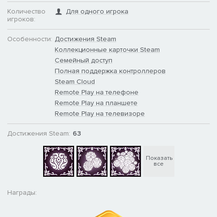
оживленные художниками в традиционном двухмерном
Количество
Для одного игрока
стиле.
игроков:
Особенности:
Достижения Steam
Каждая новая открытая вами область – странна, по-своему
Коллекционные карточки Steam
великолепна и полна новых существ и персонажей. Будьте
Семейный доступ
внимательны – и в стороне от проторенных дорог вас ждут
Полная поддержка контроллеров
новые чудеса.
Steam Cloud
Remote Play на телефоне
Если вам по душе классический геймплей, милые, но
Remote Play на планшете
страшные существа, эпические приключения и красивые
миры в готическом стиле, тогда Hollow Knight ждет вас!
Remote Play на телевизоре
Достижения Steam:
63
Показать
все
Награды: