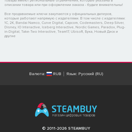
товары имеют региональные ограничения, которые указаны в
описании товара или при оформлении заказа - будьте внимательны!
Все продаваемые ключи закупаются у официальных дилеров,
которые работают напрямую с издателями. В том числе с издателями:
1C, 2K, Bandai Namco, Curve Digital, Capcom, Codemasters, Deep Silver,
Disney, IO Interactive, Iceberg Interactive, Nordic Games, Paradox, Plug-
in-Digital, Take-Two Interactive, Team17, Ubisoft, Бука, Новый Диск и
другие
Валюта:
RUB
Язык:
Русский (RU)
© 2011-2026 STEAMBUY