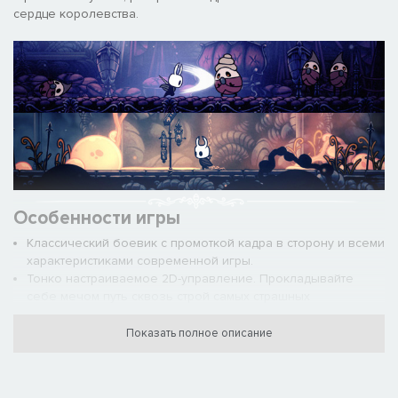
сердце королевства.
Особенности игры
Классический боевик с промоткой кадра в сторону и всеми
характеристиками современной игры.
Тонко настраиваемое 2D-управление. Прокладывайте
себе мечом путь сквозь строй самых страшных
противников.
Исследуйте огромный взаимосвязанный мир забытых
Показать полное описание
трактов, заросших пустошей и обратившихся в развалины
замков.
Станьте хозяином своей судьбы! Мир Халлоунеста