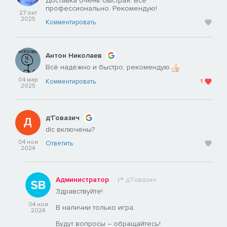
Доставка очень быстрая. Всё
профессионально. Рекомендую!
27 окт
2025
Комментировать
Антон Николаев
Всё надёжно и быстро, рекомендую
04 мар
Комментировать
1
2025
д'Говазич
dlc включены?
04 ноя
Ответить
2024
Администратор
д'Говазич
Здравствуйте!
04 ноя
В наличии только игра.
2024
Будут вопросы – обращайтесь!