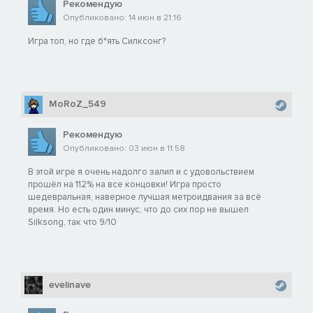
Рекомендую
Опубликовано: 14 июн в 21:16
Игра топ, но где б*ять Силксонг?
MoRoZ_549
Рекомендую
Опубликовано: 03 июн в 11:58
В этой игре я очень надолго залип и с удовольствием
прошëл на 112% на все концовки! Игра просто
шедевральная, наверное лучшая метроидвания за всë
время. Но есть один минус, что до сих пор не вышел
Silksong, так что 9/10
evelinave