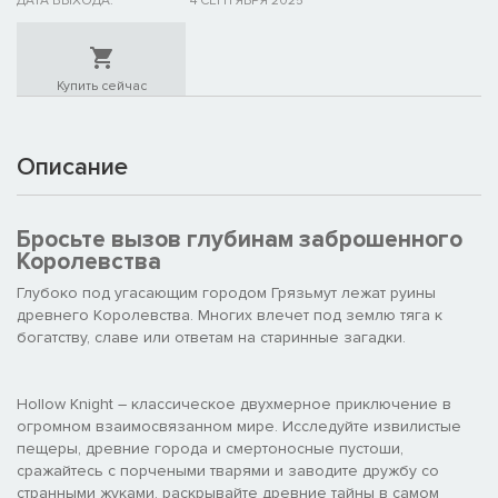
ДАТА ВЫХОДА:
4 СЕНТЯБРЯ 2025
Купить сейчас
Описание
Бросьте вызов глубинам заброшенного
Королевства
Глубоко под угасающим городом Грязьмут лежат руины
древнего Королевства. Многих влечет под землю тяга к
богатству, славе или ответам на старинные загадки.
Hollow Knight – классическое двухмерное приключение в
огромном взаимосвязанном мире. Исследуйте извилистые
пещеры, древние города и смертоносные пустоши,
сражайтесь с порчеными тварями и заводите дружбу со
странными жуками, раскрывайте древние тайны в самом