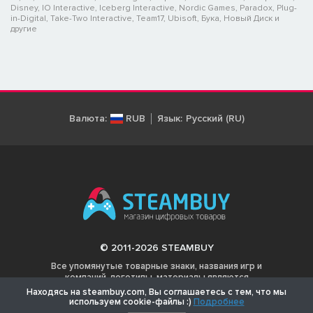
Disney, IO Interactive, Iceberg Interactive, Nordic Games, Paradox, Plug-
in-Digital, Take-Two Interactive, Team17, Ubisoft, Бука, Новый Диск и
другие
Валюта:
RUB
Язык:
Русский (RU)
© 2011-2026 STEAMBUY
Все упомянутые товарные знаки, названия игр и
компаний, логотипы, материалы являются
собственностью соответствующих владельцев.
Находясь на steambuy.com, Вы соглашаетесь с тем, что мы
используем cookie-файлы :)
Подробнее