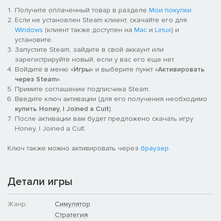
Получите оплаченный товар в разделе
Мои покупки
.
Руководство культом
Если не установлен Steam клиент, скачайте его для
Windows
(клиент также доступен на
Mac
и
Linux
) и
Щеголять с утра до ночи в прикольном наряде мало, нужно
установите.
еще и думать о том, чтобы культ работал как часы в
Запустите Steam, зайдите в свой аккаунт или
гипнотизирующем маятнике. Готовьте расписания для членов
зарегистрируйте новый, если у вас его еще нет.
культа, повышайте их уровень и занимайтесь вопросами
Войдите в меню «
Игры
» и выберите пункт «
Активировать
продовольствия и прочими хозяйственными делами.
через Steam
».
Назначайте индивидуальные задачи разной срочности и
Примите соглашение подписчика Steam.
докажите действенность микроменеджмента!
Введите ключ активации (для его получения необходимо
купить Honey, I Joined a Cult
).
Рост культа
После активации вам будет предложено скачать игру
Honey, I Joined a Cult.
Пустите в ход все свое обаяние и вербуйте сторонников,
которые принесут новые ресурсы и со временем поднимутся
Ключ также можно активировать через
браузер
.
до полноправных участников культа. Недовольные
последователи быстро уйдут, так что непременно найдите
способ их порадовать!
Детали игры
Лидер культа
Жанр:
Симулятор
Глава вашего культа — очень требовательная персона. То
Стратегия