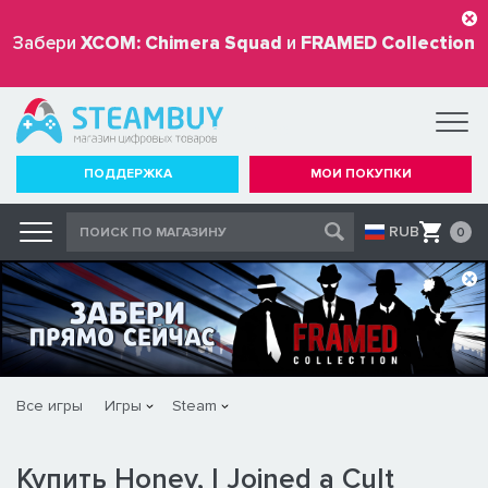
Забери
XCOM: Chimera Squad
и
FRAMED Collection
бесплатно
ПОДДЕРЖКА
МОИ ПОКУПКИ
RUB
0
Все игры
Игры
Steam
Купить Honey, I Joined a Cult