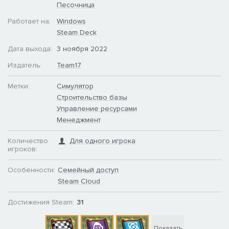
найди нужных последователей, то построй такую-то комнату...
Песочница
Вам придется потакать любым прихотям. Откажетесь — и кто
Работает на:
Windows
тогда будет читать на собраниях проповеди?
Steam Deck
Задания культа
Дата выхода:
3 ноября 2022
Сторонников можно отправить в ближайший городок с
Издатель:
Team17
каким-нибудь поручением, будь то сбор ресурсов, открытие
новых технологий или просто очередное требование главы.
Метки:
Симулятор
Комната для спецопераций идеально подходит для
Строительство базы
планирования таких вылазок!
Управление ресурсами
Менеджмент
Количество
Для одного игрока
игроков:
Особенности:
Семейный доступ
Steam Cloud
Достижения Steam:
31
Показать