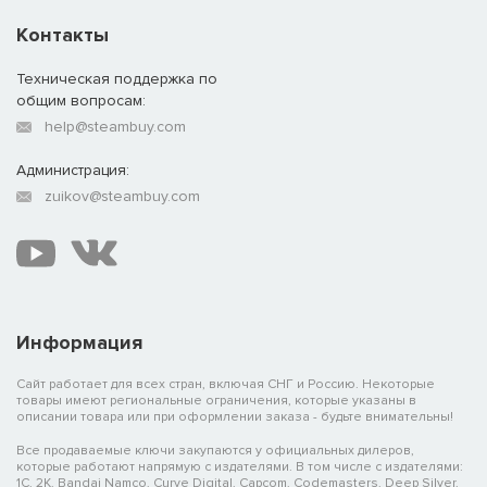
Контакты
Техническая поддержка по
общим вопросам:
help@steambuy.com
Администрация:
zuikov@steambuy.com
Информация
Сайт работает для всех стран, включая СНГ и Россию. Некоторые
товары имеют региональные ограничения, которые указаны в
описании товара или при оформлении заказа - будьте внимательны!
Все продаваемые ключи закупаются у официальных дилеров,
которые работают напрямую с издателями. В том числе с издателями:
1C, 2K, Bandai Namco, Curve Digital, Capcom, Codemasters, Deep Silver,