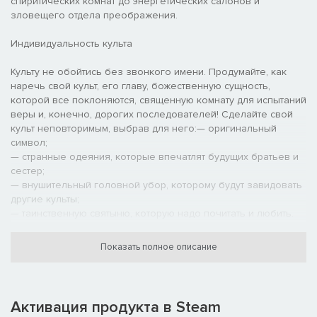
спиритических комнат до энергетических салонов и
зловещего отдела преображения.
Индивидуальность культа
Культу не обойтись без звонкого имени. Продумайте, как
наречь свой культ, его главу, божественную сущность,
которой все поклоняются, священную комнату для испытаний
веры и, конечно, дорогих последователей! Сделайте свой
культ неповторимым, выбрав для него:— оригинальный
символ;
— странные одеяния, которые впечатлят будущих братьев и
сестер;
— внушительный головной убор, которому будут завидовать
другие культы;
— таинственную святыню, которую надо почитать и любить.
Забота о культе
Показать полное описание
У членов вашего культа есть свои потребности, и вам
необходимо их накормить, напоить и развлечь! Следите за
всеобщим физическим и психическим состоянием, чтобы
Активация продукта в Steam
каждый в культе мог полностью раскрыть свой потенциал!