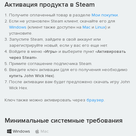
Активация продукта в Steam
Гармонично сочетая в себе тактический экшен и стратегию с
Получите оплаченный товар в разделе
Мои покупки
.
ограничением по времени, John Wick Hex передаёт
Если не установлен Steam клиент, скачайте его для
ощущение тактических боёв из фильмов и стирает границы
Windows
(клиент также доступен на
Mac
и
Linux
) и
между тактическими и экшен-играми. Показывайте высокие
установите.
результаты и проходите основную сюжетную линию, чтобы
Запустите Steam, зайдите в свой аккаунт или
открыть новое оружие, костюмы и локации. Ваша тактика и
зарегистрируйте новый, если у вас его еще нет.
стиль игры будут зависеть от используемого оружия.
Войдите в меню «
Игры
» и выберите пункт «
Активировать
Патроны ограничены по количеству и реалистично
через Steam
».
выстреливаются, поэтому перезаряжайтесь с умом и всегда
Примите соглашение подписчика Steam.
подбирайте оружие поверженных врагов.
Введите ключ активации (для его получения необходимо
купить John Wick Hex
).
После активации вам будет предложено скачать игру John
Wick Hex.
Ключ также можно активировать через
браузер
.
Минимальные системные требования
Windows
Mac
Погрузитесь в абсолютно новую историю, предшествующую