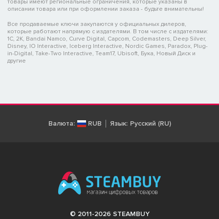
товары имеют региональные ограничения, которые указаны в
описании товара или при оформлении заказа - будьте внимательны!
Все продаваемые ключи закупаются у официальных дилеров,
которые работают напрямую с издателями. В том числе с издателями:
1C, 2K, Bandai Namco, Curve Digital, Capcom, Codemasters, Deep Silver,
Disney, IO Interactive, Iceberg Interactive, Nordic Games, Paradox, Plug-
in-Digital, Take-Two Interactive, Team17, Ubisoft, Бука, Новый Диск и
другие
Валюта:
RUB
Язык:
Русский (RU)
© 2011-2026 STEAMBUY