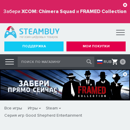
Забери
XCOM: Chimera Squad
и
FRAMED Collection
бесплатно
ПОДДЕРЖКА
МОИ ПОКУПКИ
RUB
0
Все игры
Игры
Steam
Серия игр Good Shepherd Entertainment