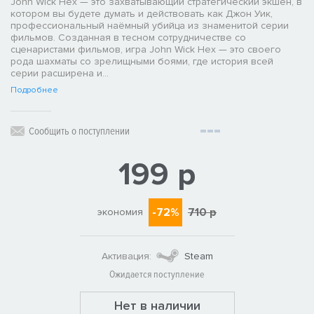
John Wick Hex — это захватывающий стратегический экшен, в
котором вы будете думать и действовать как Джон Уик,
профессиональный наёмный убийца из знаменитой серии
фильмов. Созданная в тесном сотрудничестве со
сценаристами фильмов, игра John Wick Hex — это своего
рода шахматы со зрелищными боями, где история всей
серии расширена и...
Подробнее
Сообщить о поступлении
199 р
-72%
710 р
экономия
Активация:
Steam
Ожидается поступление
Нет в наличии