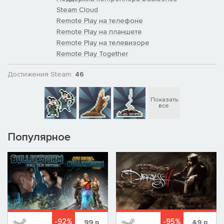
Steam Cloud
Remote Play на телефоне
Remote Play на планшете
Remote Play на телевизоре
Remote Play Together
Достижения Steam:
46
Показать
все
Популярное
-92%
-95%
99
р
49
р