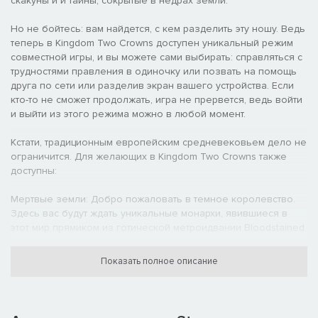
скакуны и и тайны, сокрытые в недрах земли.
Но не бойтесь: вам найдется, с кем разделить эту ношу. Ведь
теперь в Kingdom Two Crowns доступен уникальный режим
совместной игры, и вы можете сами выбирать: справляться с
трудностями правления в одиночку или позвать на помощь
друга по сети или разделив экран вашего устройства. Если
кто-то не сможет продолжать, игра не прервется, ведь войти
и выйти из этого режима можно в любой момент.
Кстати, традиционным европейским средневековьем дело не
ограничится. Для желающих в Kingdom Two Crowns также
доступны:
Мертвые земли: Добро пожаловать в темное королевство.
Здесь вас будут ждать уникальные монархи, явившиеся в
этот мир прямиком из готической метроидвании Bloodstained.
Причем, и оскольщица Мириам, и другие персонажи
известной игры, перебравшись в Kingdom, сохранили не
Показать полное описание
только имена, но и часть своих знаменитых способностей.
Кроме того, к вашим услугам будет четыре новых скакуна:
гигантский жук позволит избегать ловушек, неживой конь –
создавать барьеры на пути полчищ Жадности, а