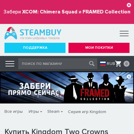
Забери
XCOM: Chimera Squad
и
FRAMED Collection
бесплатно
ПОДДЕРЖКА
МОИ ПОКУПКИ
RUB
0
Все игры
Игры
Steam
Серия игр Kingdom
Купить Kingdom Two Crowns