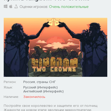
Оценки игроков:
Очень положительные
Регион:
Россия, страны СНГ
Язык:
Русский (Интерфейс)
Английский (Интерфейс)
Наличие:
Закончилось
Постройте свое королевство и защитите его от полчищ
Жадности на новом этапе эволюции микростратегии,