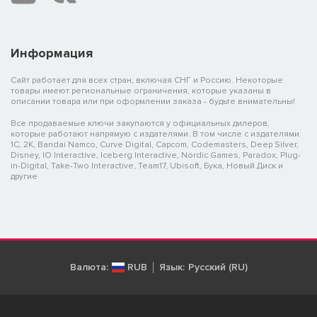
Информация
Сайт работает для всех стран, включая СНГ и Россию. Некоторые
товары имеют региональные ограничения, которые указаны в
описании товара или при оформлении заказа - будьте внимательны!
Все продаваемые ключи закупаются у официальных дилеров,
которые работают напрямую с издателями. В том числе с издателями:
1C, 2K, Bandai Namco, Curve Digital, Capcom, Codemasters, Deep Silver,
Disney, IO Interactive, Iceberg Interactive, Nordic Games, Paradox, Plug-
in-Digital, Take-Two Interactive, Team17, Ubisoft, Бука, Новый Диск и
другие
Валюта:
RUB
Язык:
Русский (RU)