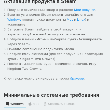
Активация продукта в Steam
демонический конь Гамиджин поможет в бою с врагами.
Начните строить темное-темное королевство!
Получите оплаченный товар в разделе
Мои покупки
.
Если не установлен Steam клиент, скачайте его для
Сегунат: отправляйтесь в земли, созданные по образу и
Windows
(клиент также доступен на
Mac
и
Linux
) и
подобию феодальной Японии. Станьте непобедимым
установите.
воином (или даже воительницей), заручитесь поддержкой
Запустите Steam, зайдите в свой аккаунт или
ниндзя, командуйте войсками, оседлав настоящего цилиня, и
зарегистрируйте новый, если у вас его еще нет.
напишите новый «трактат о стратегии», пока будете выбивать
Войдите в меню «
Игры
» и выберите пункт «
Активировать
отряды Жадности из бамбуковых рощ.
через Steam
».
Примите соглашение подписчика Steam.
Мы продолжим развивать мир Kingdom Two Crowns и после
Введите ключ активации (для его получения необходимо
релиза, добавляя новые возможности для исследования и
купить Kingdom Two Crowns
).
открытий, новые вызовы вашему мастерству стратега и
После активации вам будет предложено скачать игру
новые тематические дополнения, которые позволят вам по-
Kingdom Two Crowns.
новому взглянуть на искусство управления страной.
Ключ также можно активировать через
браузер
.
Вызов брошен: неважно, опытный вы правитель или только
начинаете постигать это нелегкое ремесло. Успехов вам,
отважные монархи, ведь, в конце концов, каждому известно:
Минимальные системные требования
одна корона хорошо, а две лучше!
Windows
Mac
SteamOS + Linux