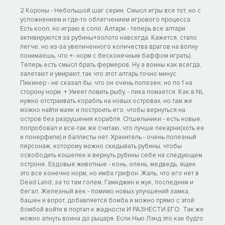
2 Короны - Небольшой шаг серии. Смысл игры все тот, но с
усложнением и где-то облегчением игрового процесса.
Есть кооп, но играю в соло. Алтари - теперь все алтари
активируются за рубины+золото навсегда. Кажется, стало
легче, но из-за увеличенного количества врагов на волну
понимаешь, что +- норм с бесконечным баффом играть).
Теперь есть смысл брать фермеров. Ну а воины как всегда,
залетают и умирают, так что этот алтарь точно минус.
Пикинер - не сказал бы, что он очень полезен, но по 1 на
сторону норм. + Умеет ловить рыбу, - пика ломается. Как в NL
нужно отстраивать корабль на новых островах, но там же
можно найти маяк и построить его, чтобы вернуться на
остров без разрушения корабля. Отшельники - есть новые,
попробовал и все-так же считаю, что лучше пекарни(хоть ее
и понерфили) и баллисты нет. Хранитель - очень полезный
персонаж, которому можно скидывать рубины, чтобы
освободить кошелек и вернуть рубины себе на следующем
остроне. Ездовые животные - конь, олень, медведь, ящек
это все конечно норм, но имба грифон. Жаль, что его нет в
Dead Land, за то там голем, Гамиджин и жук, последним и
бегал. Железный век - помимо новых улучшений замка,
башен и ворот, добавляется бомба и можно прямо с этой
бомбой войти в портал к жадности И РАЗНЕСТИ ЕГО. Так же
можно апнуть воина до рыцаря. Если Нью Лэнд это как будто