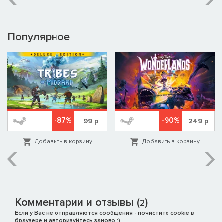
мощное ощущение ужаса.
- Завораживающий саундтрек от знаменитого и
титулованного композитора Арека Рейковски. Вводящая в
транс музыка добавляет игре еще один уровень остроты и
Популярное
будет держать вас в напряжении до самого конца.
-87%
-90%
99
р
249
р
Добавить в корзину
Добавить в корзину
Комментарии и отзывы (
)
2
Если у Вас не отправляются сообщения - почистите cookie в
браузере и авторизуйтесь заново :)