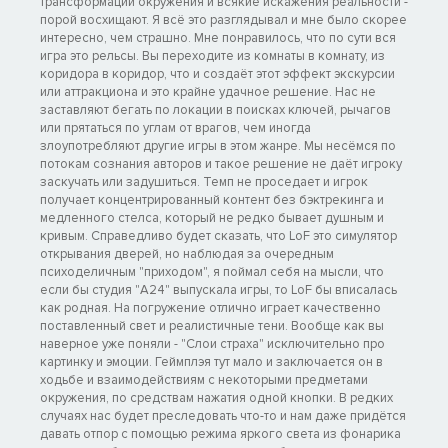
трансформации окружения и всякие искажения реальности -
порой восхищают. Я всё это разглядывал и мне было скорее
интересно, чем страшно. Мне понравилось, что по сути вся
игра это рельсы. Вы переходите из комнаты в комнату, из
коридора в коридор, что и создаёт этот эффект экскурсии
или аттракциона и это крайне удачное решение. Нас не
заставляют бегать по локации в поисках ключей, рычагов
или прятаться по углам от врагов, чем иногда
злоупотребляют другие игры в этом жанре. Мы несёмся по
потокам сознания авторов и такое решение не даёт игроку
заскучать или задушиться. Темп не проседает и игрок
получает концентрированный контент без бэктрекинга и
медленного стелса, который не редко бывает душным и
кривым. Справедливо будет сказать, что LoF это симулятор
открывания дверей, но наблюдая за очередным
психоделичным "приходом", я поймал себя на мысли, что
если бы студия "A24" выпускала игры, то LoF бы вписалась
как родная. На погружение отлично играет качественно
поставленный свет и реалистичные тени. Вообще как вы
наверное уже поняли - "Слои страха" исключительно про
картинку и эмоции. Геймплэя тут мало и заключается он в
ходьбе и взаимодействиям с некоторыми предметами
окружения, по средствам нажатия одной кнопки. В редких
случаях нас будет преследовать что-то и нам даже придётся
давать отпор с помощью режима яркого света из фонарика