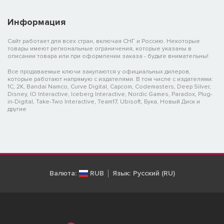
Информация
Сайт работает для всех стран, включая СНГ и Россию. Некоторые
товары имеют региональные ограничения, которые указаны в
описании товара или при оформлении заказа - будьте внимательны!
Все продаваемые ключи закупаются у официальных дилеров,
которые работают напрямую с издателями. В том числе с издателями:
1C, 2K, Bandai Namco, Curve Digital, Capcom, Codemasters, Deep Silver,
Disney, IO Interactive, Iceberg Interactive, Nordic Games, Paradox, Plug-
in-Digital, Take-Two Interactive, Team17, Ubisoft, Бука, Новый Диск и
другие
Валюта:
RUB
Язык:
Русский (RU)