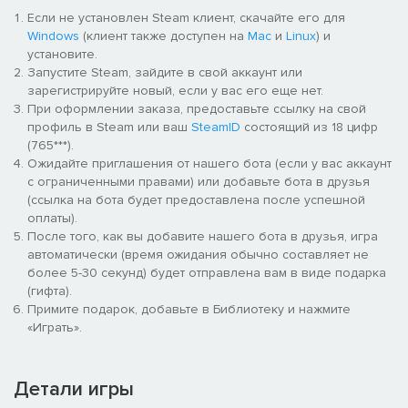
простить его? Все ответы находятся здесь, в доме... если вы в
Если не установлен Steam клиент, скачайте его для
силах вновь окунуться в прошлое.
Windows
(клиент также доступен на
Mac
и
Linux
) и
установите.
Дополнение The Final Note: погрузитесь в историю еще
Запустите Steam, зайдите в свой аккаунт или
глубже
зарегистрируйте новый, если у вас его еще нет.
При оформлении заказа, предоставьте ссылку на свой
Новое дополнение, призванное пролить свет на художника,
профиль в Steam или ваш
SteamID
состоящий из 18 цифр
его музу и историю их семьи. Рассказ в The Final Note
(765***).
ведется от лица жены художника. Новый сюжет может
Ожидайте приглашения от нашего бота (если у вас аккаунт
изменить то, в каком свете вы видите героев первой игры и
с ограниченными правами) или добавьте бота в друзья
их поступки.
(ссылка на бота будет предоставлена после успешной
оплаты).
Layers of Fear 2: займите ваши места
После того, как вы добавите нашего бота в друзья, игра
автоматически (время ожидания обычно составляет не
«Время не ждет даже актеров. Так что не трать наши с тобой
более 5-30 секунд) будет отправлена вам в виде подарка
минуты».
(гифта).
Примите подарок, добавьте в Библиотеку и нажмите
Вы — ведущий актер в картине, съемки которой проходят на
«Играть».
океанском лайнере. Вот только все совсем не то, чем
кажется. Исследуйте судно и выясните, почему вы так
идеально подошли на роль в последнем фильме режиссера
Детали игры
(озвученного Тони Тоддом). Как только вы открываете глаза,