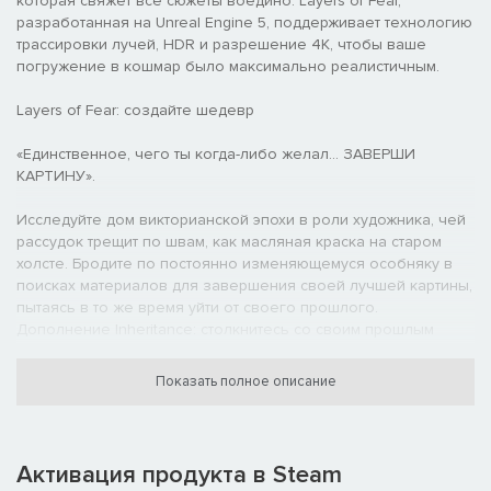
которая свяжет все сюжеты воедино. Layers of Fear,
разработанная на Unreal Engine 5, поддерживает технологию
трассировки лучей, HDR и разрешение 4K, чтобы ваше
погружение в кошмар было максимально реалистичным.
Layers of Fear: создайте шедевр
«Единственное, чего ты когда-либо желал… ЗАВЕРШИ
КАРТИНУ».
Исследуйте дом викторианской эпохи в роли художника, чей
рассудок трещит по швам, как масляная краска на старом
холсте. Бродите по постоянно изменяющемуся особняку в
поисках материалов для завершения своей лучшей картины,
пытаясь в то же время уйти от своего прошлого.
Дополнение Inheritance: столкнитесь со своим прошлым
«Кто-то сказал мне, что безумие у моей семьи в крови.…
Показать полное описание
Пора положить этому конец».
В роли дочери художника вы отправитесь на поиски ответов.
Какие тайны скрывает этот дом? Сможете ли вы когда-нибудь
Активация продукта в Steam
постигнуть безумие, доставшееся от отца? Сможете ли вы