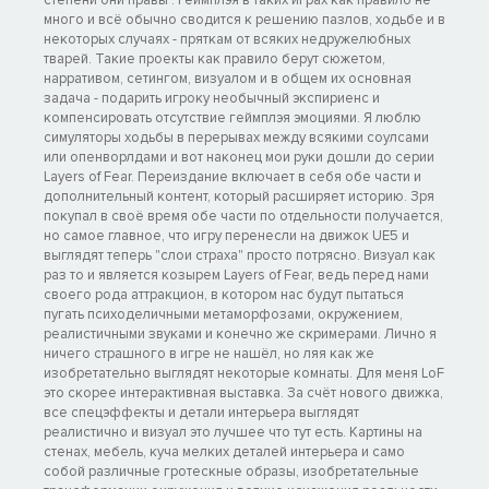
степени они правы . Геймплэя в таких играх как правило не
много и всё обычно сводится к решению пазлов, ходьбе и в
некоторых случаях - пряткам от всяких недружелюбных
тварей. Такие проекты как правило берут сюжетом,
нарративом, сетингом, визуалом и в общем их основная
задача - подарить игроку необычный экспириенс и
компенсировать отсутствие геймплэя эмоциями. Я люблю
симуляторы ходьбы в перерывах между всякими соулсами
или опенворлдами и вот наконец мои руки дошли до серии
Layers of Fear. Переиздание включает в себя обе части и
дополнительный контент, который расширяет историю. Зря
покупал в своё время обе части по отдельности получается,
но самое главное, что игру перенесли на движок UE5 и
выглядят теперь "слои страха" просто потрясно. Визуал как
раз то и является козырем Layers of Fear, ведь перед нами
своего рода аттракцион, в котором нас будут пытаться
пугать психоделичными метаморфозами, окружением,
реалистичными звуками и конечно же скримерами. Лично я
ничего страшного в игре не нашёл, но ляя как же
изобретательно выглядят некоторые комнаты. Для меня LoF
это скорее интерактивная выставка. За счёт нового движка,
все спецэффекты и детали интерьера выглядят
реалистично и визуал это лучшее что тут есть. Картины на
стенах, мебель, куча мелких деталей интерьера и само
собой различные гротескные образы, изобретательные