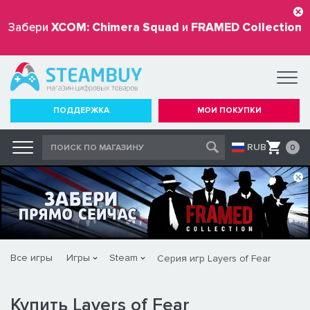
Забери
XCOM: Chimera Squad
и
FRAMED Collection
бесплатно
ПОДДЕРЖКА
МОИ ПОКУПКИ
RUB
0
Все игры
Игры
Steam
Серия игр Layers of Fear
Купить Layers of Fear