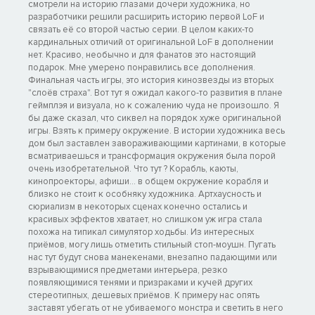
смотрели на историю глазами дочери художника, но
разработчики решили расширить историю первой LoF и
связать её со второй частью серии. В целом каких-то
кардинальных отличий от оригинальной LoF в дополнении
нет. Красиво, необычно и для фанатов это настоящий
подарок. Мне умерено понравились все дополнения.
Финальная часть игры, это история кинозвезды из вторых
"слоёв страха". Вот тут я ожидал какого-то развития в плане
геймплэя и визуала, но к сожалению чуда не произошло. Я
бы даже сказал, что сиквел на порядок хуже оригинальной
игры. Взять к примеру окружение. В истории художника весь
дом был заставлен завораживающими картинами, в которые
всматриваешься и трансформация окружения была порой
очень изобретательной. Что тут ? Корабль, каюты,
кинопроекторы, афиши... в общем окружение корабля и
близко не стоит к особняку художника. Артхаусность и
сюриализм в некоторых сценах конечно остались и
красивых эффектов хватает, но слишком уж игра стала
похожа на типикал симулятор ходьбы. Из интересных
приёмов, могу лишь отметить стильный стоп-моушн. Пугать
нас тут будут снова манекенами, внезапно падающими или
взрывающимися предметами интерьера, резко
появляющимися тенями и призраками и кучей других
стереотипных, дешевых приёмов. К примеру нас опять
заставят убегать от не убиваемого монстра и светить в него