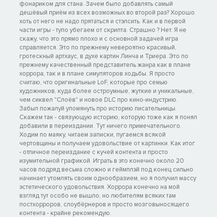
фонариком для стана. Зачем было добавлять самый
дешёвый приём из всех возможных во второй раз? Хорошо
хоть от него не надо прятаться и стэлсить. Как и в первой
части игры - тупо убегаем от скрипта. Страшно ? Нет. Я не
скажу, что это прямо плохо и с основной задачей игра
справляется. Это по прежнему невероятно красивый,
гротескный артхаус, в духе картин Линча и Триера. Это по
прежнему качественный представитель жанра как в плане
хоррора, так и в плане симуляторов ходьбы. Я просто
считаю, что оригинальные LoF, которые про семью
художников, куда более остроумные, жуткие и уникальные,
чем сиквел "Слоёв" и новое DLC про кино-индустрию.
Забыл пожалуй упомянуть про историю писательницы.
Скажем так - связующую историю, которую тоже как я понял
добавили в переиздании. Тут ничего примечательного.
Ходим по маяку, читаем записки, пугаемся всякой
чертовщины и получаем удовольствие от картинки. Как итог
- отличное переиздание с кучей контента и просто
изумительной графикой. Играть в это конечно около 20
часов подряд весьма сложно и геймплэй под конец сильно
начинает утомлять своим однообразием, но я получил массу
эстетического удовольствия. Хоррора конечно на мой
взгляд тут особо не вышло, но любителям всяких там
постхорроров, слоубёрнеров и просто мозговыносящего
контента - крайне рекомендую.