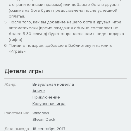
в мире, который ему не принадлежал, — в охваченной
с ограниченными правами) или добавьте бота в друзья
войной альтернативной реальности, в которой человечество
(ссылка на бота будет предоставлена после успешной
было вовлечено в многолетнюю борьбу с безжалостными
оплаты).
инопланетными захватчиками, известными как БЕТА. За это
После того, как вы добавите нашего бота в друзья, игра
время он пережил очень многое — поступил на военную
автоматически (время ожидания обычно составляет не
службу, встретился с версиями своих старых друзей из
более 5-30 секунд) будет отправлена вам в виде подарка
параллельной вселенной и даже влюбился. Но Такеру не
(гифта).
знал, что его и его товарищей по отряду готовили к участию
Примите подарок, добавьте в Библиотеку и нажмите
в сверхсекретном плане ООН, известном как Альтернатива IV
«Играть».
— последней отчаянной попытке вернуть Землю с помощью
экспериментальных технологий. Однако, к сожалению,
разработка резко остановилась, когда руководитель
Детали игры
проекта, профессор Коузуки, уперлась в стену в своих
исследованиях, и ООН решила свернуть проект в пользу его
Жанр:
Визуальная новелла
преемника: Альтернативы V. Крошечная часть населения
Аниме
покинула Землю в надежде найти новую жизнь в другой
Приключение
звездной системе. Такеру — один из тех, кто остался позади,
Казуальная игра
и погибает в безнадежной войне с БЕТА.
Работает на:
Windows
Steam Deck
Дата выхода:
18 сентября 2017