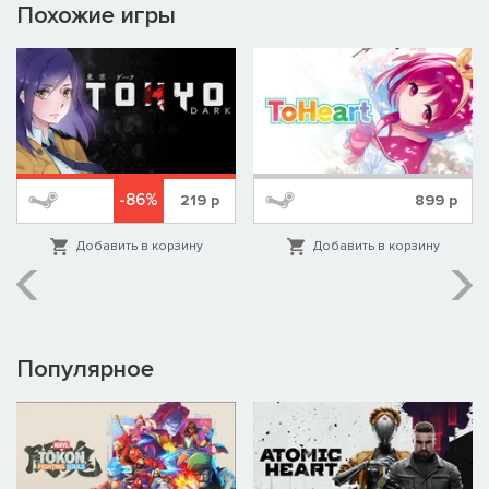
Alternative IV?
Похожие игры
-86%
219
р
899
р
Добавить в корзину
Добавить в корзину
Популярное
Более
50-70 часов чтения.
Доступно на трех языках
- японском, английском и
упрощенном китайском.
Пользовательский интерфейс был переработан, поэтому