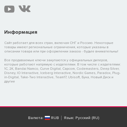
Информация
Сайт работает для всех стран, включая СНГ и Россию. Некоторые
товары имеют региональные ограничения, которые указаны в
описании товара или при оформлении заказа - будьте внимательны!
Все продаваемые ключи закупаются у официальных дилеров,
которые работают напрямую с издателями. В том числе с издателями:
1C, 2K, Bandai Namco, Curve Digital, Capcom, Codemasters, Deep Silver,
Disney, IO Interactive, Iceberg Interactive, Nordic Games, Paradox, Plug-
in-Digital, Take-Two Interactive, Team17, Ubisoft, Бука, Новый Диск и
другие
Валюта:
RUB
Язык:
Русский (RU)