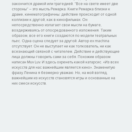
закончится драмой или трагедией. "Все на свете имеет две
стороны" – это мысль Ремарка. Книги Ремарка близки к
драме, кинематографичны: действие происходит от одной
коллизии к другой, как в кинофильмах. Он
непосредственно излагает свои мысли на бумаге,
воздерживаясь от опосредованного изложения. Таким
образом, все его книги создаются по модели театральных
пьес. Одна сцена следует за другой. Автор ex machina
отсутствует. Он не выступает ни как толкователь, ни как
всезнающий связной с читателем. Действие и действующие
лица должны говорить сами за себя. Похожим образом
написан Muv Luv. И здесь охренеть какой катарсис. «Из всех
искусств для нас важнейшим является кино». Знаменитую
фразу Ленина я безмерно уважаю. Но, на мой взгляд,
важнейшим из искусств становятся игры и основанные на
них смеси искусств.