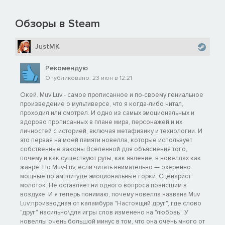
Обзоры в Steam
JustMK
Рекомендую
Опубликовано: 23 июн в 12:21
Окей. Muv Luv - самое прописанное и по-своему гениальное
произведение о мультиверсе, что я когда-либо читал,
проходил или смотрел. И одно из самых эмоциональных и
здорово прописанных в плане мира, персонажей и их
личностей с историей, включая метафизику и технологии. И
это первая на моей памяти новелла, которые использует
собственные законы Вселенной для объяснения того,
почему и как существуют руты, как явление, в новеллах как
жанре. Но Muv-Luv, если читать внимательно — охеренно
мощные по амплитуде эмоциональные горки. Сценарист
молоток. Не оставляет ни одного вопроса повисшим в
воздухе. И я теперь понимаю, почему новелла названа Muv
Luv:производная от каламбура "Настоящий друг", где слово
"друг" насильно\для игры слов изменено на "любовь". У
новеллы очень большой минус в том, что она очень много от