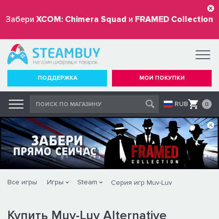
Забери
XCOM: Chimera Squad
и
FRAMED Collection
бесплатно
ПОДДЕРЖКА
МОИ ПОКУПКИ
RUB
0
Все игры
Игры
Steam
Серия игр Muv-Luv
Купить Muv-Luv Alternative