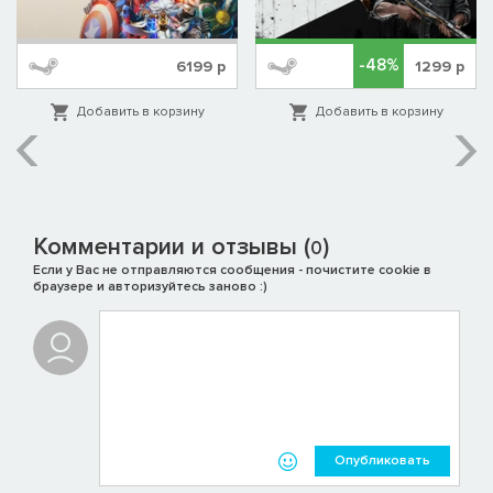
он совместим с новейшими планшетными ПК и сенсорными
экранами.
Данные сохранения пользователя хранятся в облаке
-48%
6199
р
1299
р
Steam, поэтому читатели могут легко продолжить чтение в
любом месте.
Добавить в корзину
Добавить в корзину
Комментарии и отзывы (
)
0
Если у Вас не отправляются сообщения - почистите cookie в
браузере и авторизуйтесь заново :)
Опубликовать