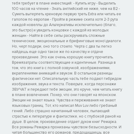
тебя требует в плане инвестиций: - Купить игру - Выделить
100 часов на чтение - Знать английский не ниже, чем на B2 -
Суметь вытерпеть хреновую первую треть Extra или читать ее
галопом по европам - Пройти в режиме скипа хотя 2-3 рута
каждой новеллы до Альтернативы исключительно (благо,
это быстро) и увидеть концовки с каждой из молодых
женщин - Найти в себе силы раскручивать сложные
технические, эмоциональные и брифинговые моно\диалоги.
Но, черт подери, оно того стоило. Черта с два ты легко
найдешь еще одно такое же по качеству и отдаче
произведение. Это как очень хорошую книгу прочитать.
Времязатраты соответствующие и идентичные. Разница в
том, что это книга с полной озвучкой, изображениями,
вкраплениями анимаций и звуком. В остальном разницы
фактически нет. Описательную часть тебе подают гибридом
изображения, звука и текста. Поверьте, когда персонажи
ЗВУЧАТ и передают тебе эмоции, это круче, чем читать книгу
в плане вовлечения. Похер, что они говорят на японском.
Эмоции не знают языка. Чувства и переживания не знают
языковых границ. Тот, кто написал Muv Luv либо гребаный
гений. Либо страшно начитанный человек, пылающий
страстью к литературе и фантастике, но с глубокой раной на
душе. В целом, произведение отдает духом книг Ремарка.
Все романы Ремарка пронизаны чувством безысходности. И
читая большинство его романов, предощущаешь: все