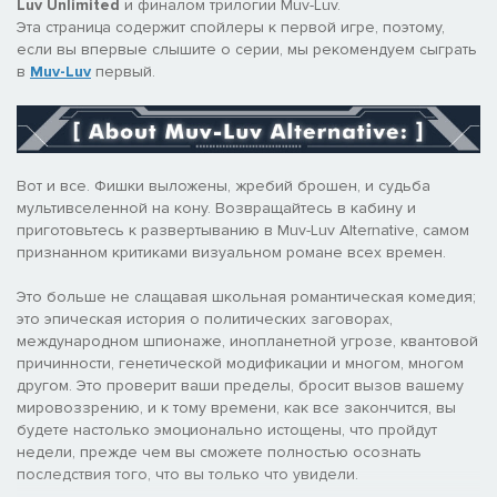
Luv Unlimited
и финалом трилогии Muv-Luv.
Эта страница содержит спойлеры к первой игре, поэтому,
если вы впервые слышите о серии, мы рекомендуем сыграть
в
Muv-Luv
первый.
Вот и все. Фишки выложены, жребий брошен, и судьба
мультивселенной на кону. Возвращайтесь в кабину и
приготовьтесь к развертыванию в Muv-Luv Alternative, самом
признанном критиками визуальном романе всех времен.
Это больше не слащавая школьная романтическая комедия;
это эпическая история о политических заговорах,
международном шпионаже, инопланетной угрозе, квантовой
причинности, генетической модификации и многом, многом
другом. Это проверит ваши пределы, бросит вызов вашему
мировоззрению, и к тому времени, как все закончится, вы
будете настолько эмоционально истощены, что пройдут
недели, прежде чем вы сможете полностью осознать
последствия того, что вы только что увидели.