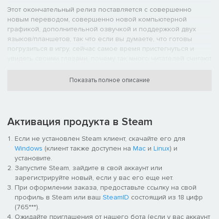
Этот окончательный релиз поставляется с совершенно
новым переводом, совершенно новой компьютерной
графикой, дополнительной озвучкой и поддержкой двух
языков/планшетов, так что если вы думаете, что готовы
погрузиться в игру, сейчас самое время пристегнуться и
увидеть своими глазами, почему так много читателей считают
эту историю величайшей из когда-либо рассказанных.
Показать полное описание
(ОБРАТИТЕ ВНИМАНИЕ: в следующем разделе содержатся
Активация продукта в Steam
основные спойлеры к предыдущей части франшизы. Muv-Luv
Alternative продолжает события оригинальной Muv-Luv, и
Если не установлен Steam клиент, скачайте его для
некоторые сцены будут разыгрываться по-разному в
Windows
(клиент также доступен на
Mac
и
Linux
) и
зависимости от вашего выбора в первой игре. Чтобы
установите.
получить максимум от Muv-Luv, мы настоятельно
Запустите Steam, зайдите в свой аккаунт или
рекомендуем что вы пройдете оригинальную игру, прежде
зарегистрируйте новый, если у вас его еще нет.
чем начать Muv-Luv Alternative. Нажмите
здесь
, чтобы
При оформлении заказа, предоставьте ссылку на свой
перейти на страницу продукта игры в Steam.)
профиль в Steam или ваш
SteamID
состоящий из 18 цифр
(765***).
Прошло три года с того дня, как Такеру внезапно проснулся
Ожидайте приглашения от нашего бота (если у вас аккаунт