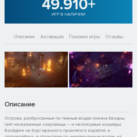
49.910+
ИГР В НАЛИЧИИ
Описание
Активация
Похожие игры
Отзывы
Описание
Острова, разбросанные по темным водам океана Бездны,
таят несказанные сокровища — и неописумые кошмары.
Взойдите на борт мрачного проклятого корабля, и
отправляйтесь в странствие по неизведанным водам, на