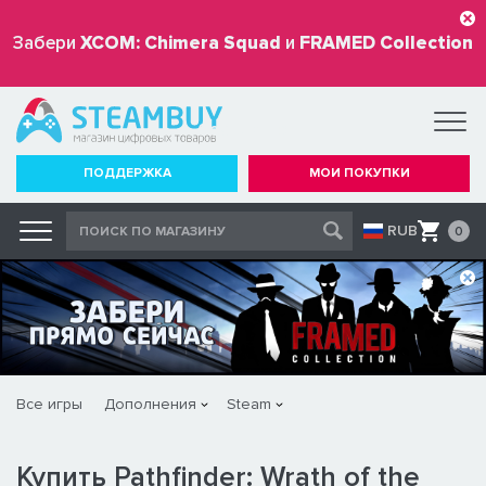
Забери
XCOM: Chimera Squad
и
FRAMED Collection
бесплатно
ПОДДЕРЖКА
МОИ ПОКУПКИ
RUB
0
Все игры
Дополнения
Steam
Купить Pathfinder: Wrath of the