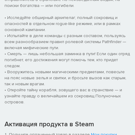
поиски богатства — или погибели.
• Исследуйте обширный архипелаг, полный сокровищ и
опасностей в отдельном rogue-like режиме, или в рамках
основной кампании.
• Испытайте в деле команды с разным составом, пользуясь
всем разнообразием правил ролевой системы Pathfinder —
включая мифические пути.
• Смерть — лишь небольшая заминка в пути! Если один отряд
погибнет, его достижения могут помочь тем, кто придет
следом.
• Вооружитесь новыми магическими предметами, повесьте
на пояс новые зелья и свитки, и бросьте вызов как старым,
так и новым врагам.
• Откройте тайну корабля, зовущего вас в странствие — и
узнайте правду о величайшем из сокровищ Полуночных
островов.
Активация продукта в Steam
Получите оплаченный товар в разделе
Мои покупки
.