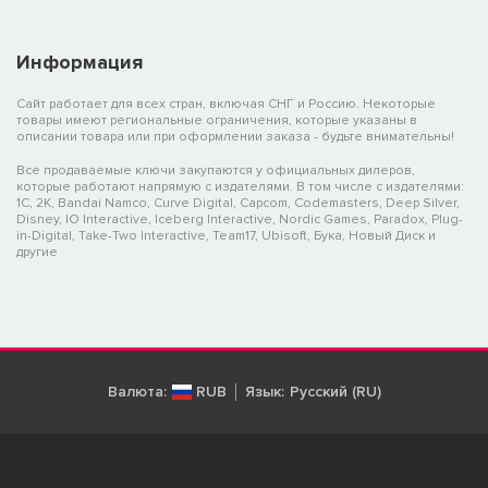
Информация
Сайт работает для всех стран, включая СНГ и Россию. Некоторые
товары имеют региональные ограничения, которые указаны в
описании товара или при оформлении заказа - будьте внимательны!
Все продаваемые ключи закупаются у официальных дилеров,
которые работают напрямую с издателями. В том числе с издателями:
1C, 2K, Bandai Namco, Curve Digital, Capcom, Codemasters, Deep Silver,
Disney, IO Interactive, Iceberg Interactive, Nordic Games, Paradox, Plug-
in-Digital, Take-Two Interactive, Team17, Ubisoft, Бука, Новый Диск и
другие
Валюта:
RUB
Язык:
Русский (RU)