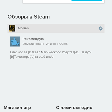
Обзоры в Steam
Alorian
Рекомендую
Опубликовано: 24 июн в 00:05
Спасибо за [b]Жезл Магического Родства[/b]. На пути
[b]Трикстера[/b] та ещё имба.
Магазин игр
C нами выгодно