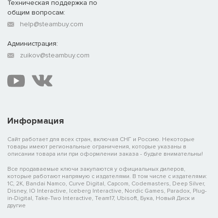
Техническая поддержка по
общим вопросам:
help@steambuy.com
Администрация:
zuikov@steambuy.com
Информация
Сайт работает для всех стран, включая СНГ и Россию. Некоторые
товары имеют региональные ограничения, которые указаны в
описании товара или при оформлении заказа - будьте внимательны!
Все продаваемые ключи закупаются у официальных дилеров,
которые работают напрямую с издателями. В том числе с издателями:
1C, 2K, Bandai Namco, Curve Digital, Capcom, Codemasters, Deep Silver,
Disney, IO Interactive, Iceberg Interactive, Nordic Games, Paradox, Plug-
in-Digital, Take-Two Interactive, Team17, Ubisoft, Бука, Новый Диск и
другие