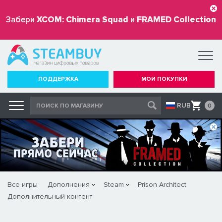
Забери
XCOM: Chimera Squad
и
FRAMED Collection
бесплатно
ПОДДЕРЖКА
МОИ ПОКУПКИ
RUB
0
Все игры
Дополнения
Steam
Prison Architect
Дополнительный контент