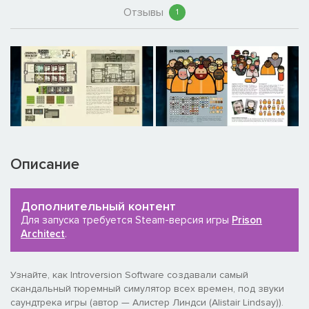
Отзывы
1
Описание
Дополнительный контент
Для запуска требуется Steam-версия игры
Prison
Architect
.
Узнайте, как Introversion Software создавали самый
скандальный тюремный симулятор всех времен, под звуки
саундтрека игры (автор — Алистер Линдси (Alistair Lindsay)).