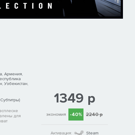
а, Армения,
Республика
н, Узбекистан,
1349 р
 Субтитры)
всплеске
-40%
2240 р
экономия
авлены для
хват
Активация:
Steam