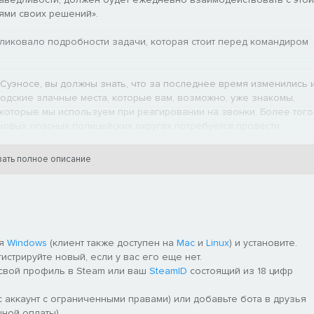
иями своих решений».
иковало подробности задачи, которая стоит перед командиром
Суэносе, вы должны знать, что за последнее время изменились 
родские злачные места, которые вам, возможно, уже знакомы,
 которые мы используем при реагировании на звонки. Более того
новых опасных полицейских округах потребуется провести
дки наблюдаются еще в четырех существующих округах,
ать полное описание
пецназа предстоит набрать из длинного списка кандидатов
льными способностями. Как их лидер, вы будете отдавать
ия и делать все возможное для их успешного выполнения.
ию каждой задачи, а также следить за здоровьем своих
ешенные проблемы ведут к тому, что боец становится не
ля
Windows
(клиент также доступен на
Mac
и
Linux
) и установите.
жет захотеть уволиться. Выведенные из строя бойцы временно
гистрируйте новый, если у вас его еще нет.
 естественно, покинут вас навсегда. Командир спецназа тоже не
 свой профиль в Steam или ваш
SteamID
состоящий из 18 цифр
ажные решения, от последствий которых может зависеть его
 аккаунт с ограниченными правами) или добавьте бота в друзья
ной оплаты).