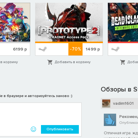
-70%
6199
р
1499
р
в корзину
Добавить в корзину
Добав
Обзоры в S
e в браузере и авторизуйтесь заново :)
vadim1601
Рекомен
Опубликов
Опубликовать
Отличная игра. жд