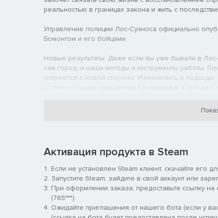
реальностью в границах закона и жить с последств
Управление полиции Лос-Суэноса официально опубл
Бомонтом и его бойцами:
Новые результаты. Даже если вы уже бывали в Лос-
сам город, и наши методы и инструменты работы. Го
откроются с новой стороны. Изменились и подходы,
согласно нашим сведениям, как минимум в четырех 
рискованные тактические операции. Также беспоря
известных высоким уровнем преступности.
Показ
Возьмите руководство на себя. Командиру отряда с
команду бойцов, каждый из которых обладает уника
тактические приказы, тщательно планировать задан
Активация продукта в Steam
Командир должен добросовестно подходить к решен
подопечных — как физическим, так и душевным. Нер
Если не установлен Steam клиент, скачайте его д
способен выполнять свои обязанности или даже мо
Запустите Steam, зайдите в свой аккаунт или заре
не будут принимать участие в заданиях, а погибшие,
При оформлении заказа, предоставьте ссылку на
бессмертен: каждый день ему придется принимать в
(765***).
жизнь.
Ожидайте приглашения от нашего бота (если у вас
(ссылка на бота будет предоставлена после успеш