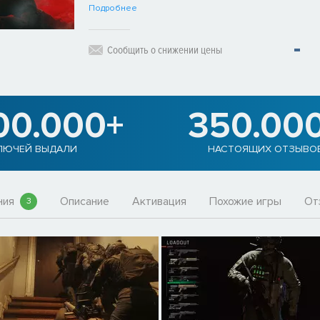
Подробнее
Сообщить о снижении цены
00.000+
350.00
ЛЮЧЕЙ ВЫДАЛИ
НАСТОЯЩИХ ОТЗЫВО
ния
Описание
Активация
Похожие игры
От
3