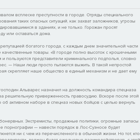
ывалом всплеске преступности в городе. Отряды специального
ования таких опасных ситуаций, как захват заложников, угрозы
ировавшимися в зданиях, и не только. Горожан просят
у или оставаться дома.
 репутацией богатого города, с каждым днем значительной части
е качественные товары. «В городе полно высоток с крошечными
 и пользуются представители криминального подполья, словно
рес. — Наши люди просто пытаются выжить. В такой непростой
орая скрепляет наше общество в единый механизм и не дает ему
господин Альварес назначил на должность командира спецназа
за решительную приверженность правосудию. Вскоре после этой
 об активном наборе в спецназ новых бойцов с целью вернуть
абонервных. Экстремисты, продажные политики, огромные запасы
ие порнографии — навести порядок в Лос-Суэносе будет
лкнется ни с чем из перечисленного в обычной жизни. Но тот, кто
раведливости, должен будет ежедневно взаимодействовать с этой