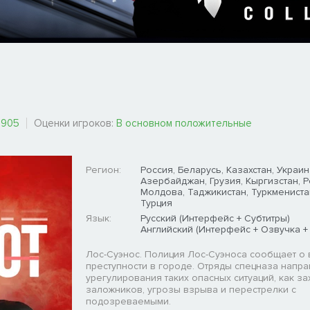
905
Оценки игроков:
В основном положительные
Регион:
Россия, Беларусь, Казахстан, Украин
Азербайджан, Грузия, Кыргизстан, 
Молдова, Таджикистан, Туркмениста
Турция
Язык:
Русский (Интерфейс + Субтитры)
Английский (Интерфейс + Озвучка +
Лос-Суэнос. Полиция Лос-Суэноса сообщает о 
преступности в городе. Отряды спецназа напр
урегулирования таких опасных ситуаций, как за
заложников, угрозы взрыва и перестрелки с
подозреваемыми.