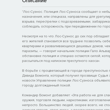
Описание
"Лос-Суэнос. Полиция Лос-Суэноса сообщает о неб
назначения, или спецназа, направлены для урегулир
взрыва, перестрелки с подозреваемыми, забаррикад
соблюдать осторожность при передвижении по город
Несмотря на то что Лос-Суэнос до сих пор обладает
его жителей становится все труднее позволить себ
квартирами и разваливающихся дешевых домов, чем
паразиты, — говорит начальник полиции Гало Альва
обстановке полиция и спецназ остаются силой, кот
рассыпаться под натиском преступного хаоса».
В борьбе с процветающей в городе преступностью 
Дэвида Бомонта, который получил прозвище Судья 
новости Управление полиции Лос-Суэноса объявило
городу долгожданный покой.
Командир Бомонт добавляет: «Эта работа не для сл
оружия, торговля людьми, наркотиками, изготовлен
непросто. Большинство людей, скорее всего, не сто
захочет связать свою жизнь с восстановлением сп