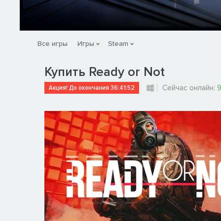
Все игры
Игры
Steam
Купить Ready or Not
Акция! До окончания
36:41:51
Сейчас онлайн:
9