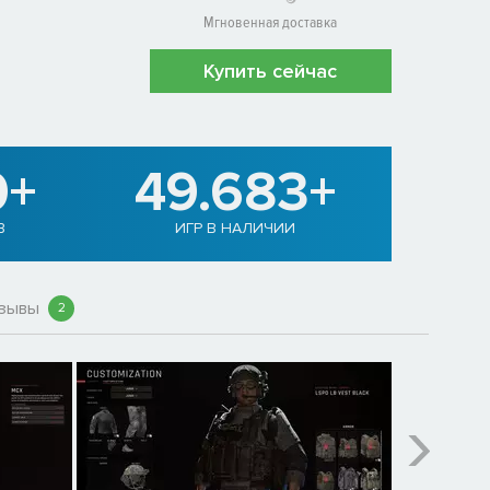
Мгновенная доставка
Купить сейчас
0+
49.683+
В
ИГР В НАЛИЧИИ
зывы
2