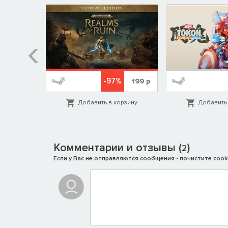
%
-97%
1999
р
199
р
орзину
Добавить в корзину
Добавить 
Комментарии и отзывы (
)
2
Если у Вас не отправляются сообщения - почистите cooki