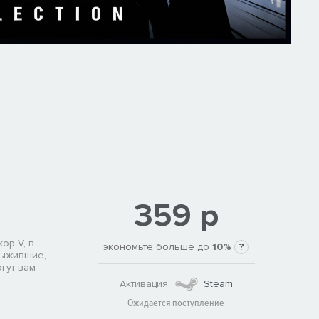
359 р
ор V, в
экономьте больше до
10%
?
выжившие,
гут вам
Активация:
Steam
Ожидается поступление