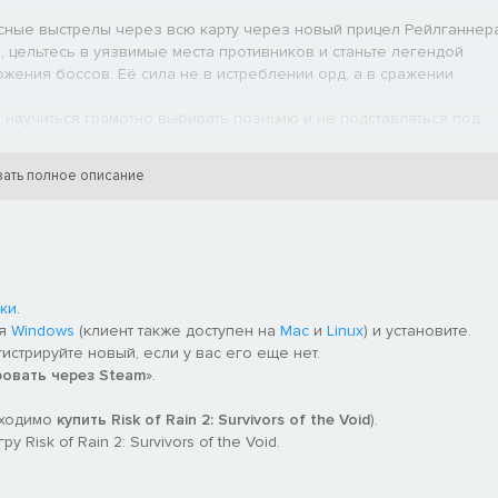
сные выстрелы через всю карту через новый прицел Рейлганнер
, цельтесь в уязвимые места противников и станьте легендой
жения боссов. Её сила не в истреблении орд, а в сражении
 научиться грамотно выбирать позицию и не подставляться под
тво, которое поможет вам забраться повыше или вовремя
упна всем обладателям дополнения Survivors of the Void.
ать полное описание
ки
.
ля
Windows
(клиент также доступен на
Mac
и
Linux
) и установите.
гистрируйте новый, если у вас его еще нет.
ровать через Steam
».
бходимо
купить Risk of Rain 2: Survivors of the Void
).
Risk of Rain 2: Survivors of the Void.
дчиняйте себе силу Пустоты. Бывший Коммандо постоянно ведёт
своими новыми силами, но в то же время не хочет стать их