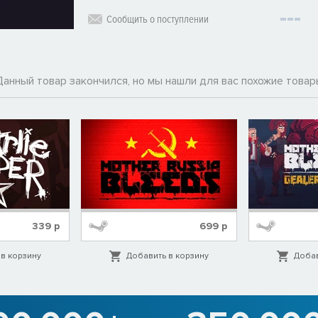
Сообщить о поступлении
Данный товар закончился, но мы нашли для вас похожие товар
339
р
699
р
в корзину
Добавить в корзину
Добав