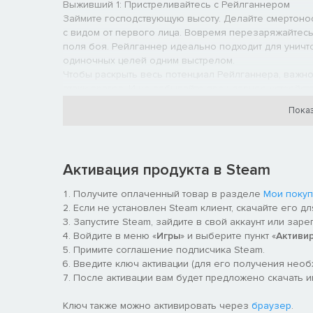
Выживший 1: Пристреливайтесь с Рейлганнером
Займите господствующую высоту. Делайте смертоно
с видом от первого лица. Вовремя перезаряжайтесь
поля боя. Рейлганнер идеально подходит для уничто
одиночных целей одним выстрелом.
Чтобы раскрыть весь потенциал Рейлганнера, важно
атаки врагов. И не забывайте про ударное устройс
выбраться из передряги. Рейлганнер мгновенно дост
Показ
Активация продукта в Steam
Получите оплаченный товар в разделе
Мои покуп
Если не установлен Steam клиент, скачайте его д
Запустите Steam, зайдите в свой аккаунт или заре
Войдите в меню «
Игры
» и выберите пункт «
Активи
Примите соглашение подписчика Steam.
Введите ключ активации (для его получения нео
После активации вам будет предложено скачать игру 
Выживший 2: Поглощайте порчу за Демона Пустоты
Первый пал. Используйте порчу в своих целях и по
Ключ также можно активировать через
браузер
.
внутреннюю борьбу: он жаждет научиться управлять 