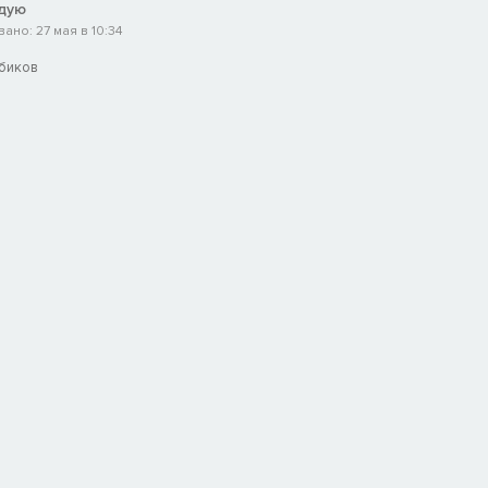
дую
ано: 27 мая в 10:34
ёбиков