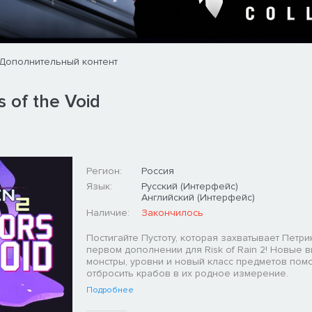
Дополнительный контент
s of the Void
Регион:
Россия
Язык:
Русский (Интерфейс)
Английский (Интерфейс)
Наличие:
Закончилось
Постигайте Пустоту, которая захватывает Петрик
первом дополнении для Risk of Rain 2! Новые 
монстры, уровни и новый класс предметов помо
отбросить крабов в их родное измерение.
Подробнее