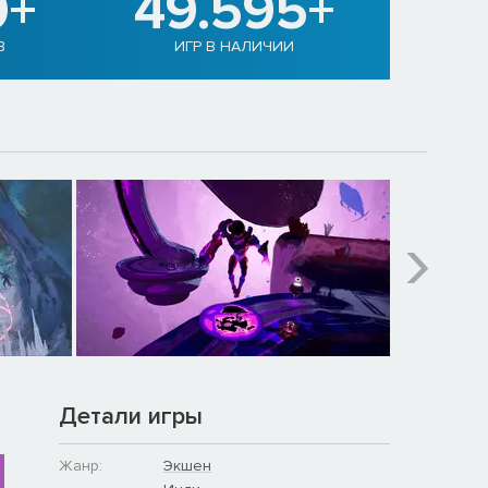
0+
49.595+
В
ИГР В НАЛИЧИИ
Детали игры
Жанр:
Экшен