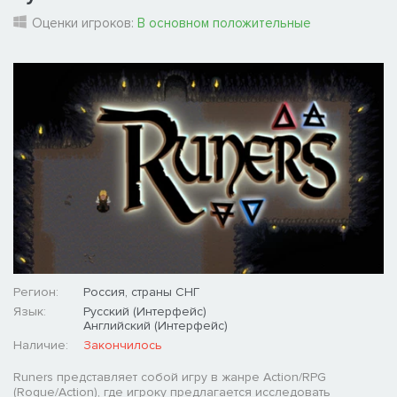
Оценки игроков:
В основном положительные
Регион:
Россия, страны СНГ
Язык:
Русский (Интерфейс)
Английский (Интерфейс)
Наличие:
Закончилось
Runers представляет собой игру в жанре Action/RPG
(Rogue/Action), где игроку предлагается исследовать