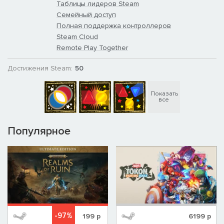
Таблицы лидеров Steam
Семейный доступ
Полная поддержка контроллеров
Steam Cloud
Remote Play Together
Достижения Steam:
50
Показать
все
Популярное
-97%
199
р
6199
р