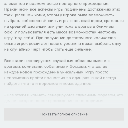
элементов и возможностью повторного прохождения.
Практически все аспекты игры подчинены достижению этих
трех целей. Мы хотим, чтобы у игрока была возможность
выбрать собственный стиль игры: стать снайпером, сражаться
на средней дистанции или уничтожать врагов в ближнем
бою. У пользователя есть масса возможностей настроить
игру "под себя". При получении достаточного количества
опыта игрок достигает нового уровня и может выбрать одну
из случайных черт, чтобы стать еще сильнее.
Все этажи генерируются случайным образом вместе с
врагами, комнатами, событиями и боссами, что делает
каждое новое прохождение уникальным. Игру просто
невозможно пройти полностью за один раз: в ней всегда
найдется что-то интересное и неизведанное.
• Все этажи и комнаты генерируются случайным образом, что
делает каждое новое прохождение неповторимым.
• 20 рас и классов персонажей на любой вкус.
Показать полное описание
• Уникальные руны, позволяющие создавать