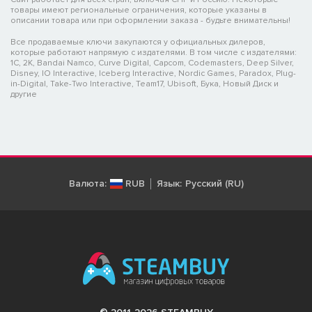
товары имеют региональные ограничения, которые указаны в
описании товара или при оформлении заказа - будьте внимательны!
Все продаваемые ключи закупаются у официальных дилеров,
которые работают напрямую с издателями. В том числе с издателями:
1C, 2K, Bandai Namco, Curve Digital, Capcom, Codemasters, Deep Silver,
Disney, IO Interactive, Iceberg Interactive, Nordic Games, Paradox, Plug-
in-Digital, Take-Two Interactive, Team17, Ubisoft, Бука, Новый Диск и
другие
Валюта:
RUB
Язык:
Русский (RU)