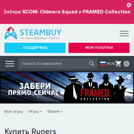
Забери
XCOM: Chimera Squad
и
FRAMED Collection
бесплатно
ПОДДЕРЖКА
МОИ ПОКУПКИ
RUB
0
Все игры
Игры
Steam
Купить Runers