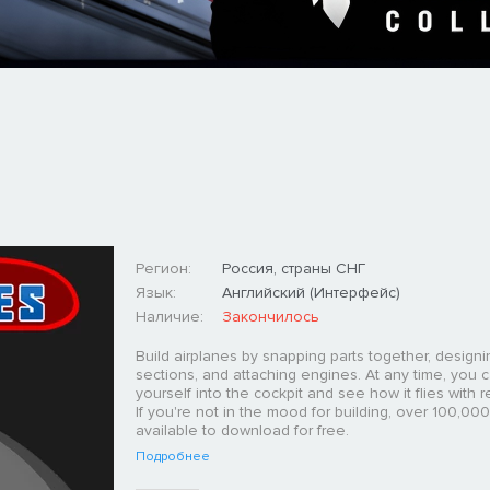
Регион:
Россия, страны СНГ
Язык:
Английский (Интерфейс)
Наличие:
Закончилось
Build airplanes by snapping parts together, design
sections, and attaching engines. At any time, you c
yourself into the cockpit and see how it flies with re
If you're not in the mood for building, over 100,000
available to download for free.
Подробнее