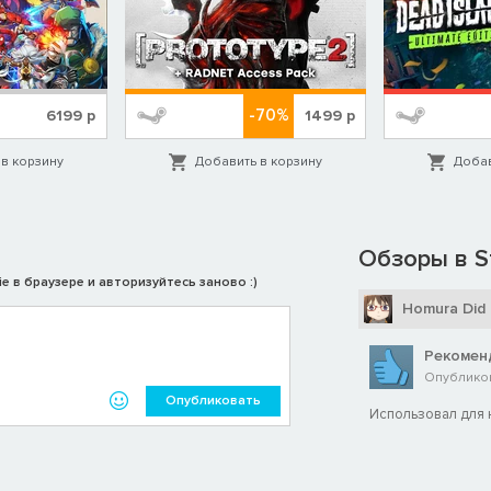
-70%
6199
р
1499
р
в корзину
Добавить в корзину
Добав
Обзоры в S
e в браузере и авторизуйтесь заново :)
Homura Did
Рекомен
Опубликов
Опубликовать
Использовал для 