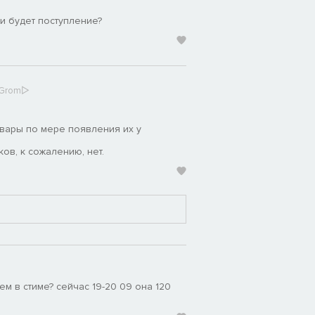
ли будет поступление?
rGrom▷
вары по мере появления их у
ов, к сожалению, нет.
м в стиме? сейчас 19-20 09 она 120