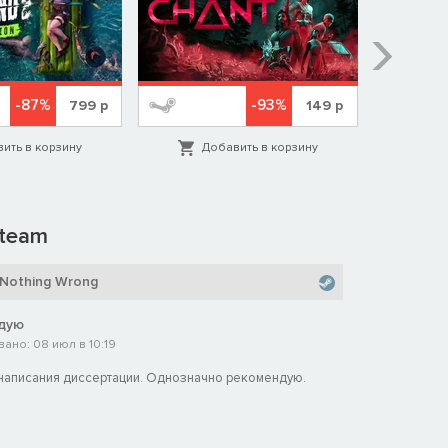
-87%
-93%
799
р
149
р
ить в корзину
Добавить в корзину
Д
team
 Nothing Wrong
дую
ано: 08 июл в 10:19
написания диссертации. Однозначно рекомендую.