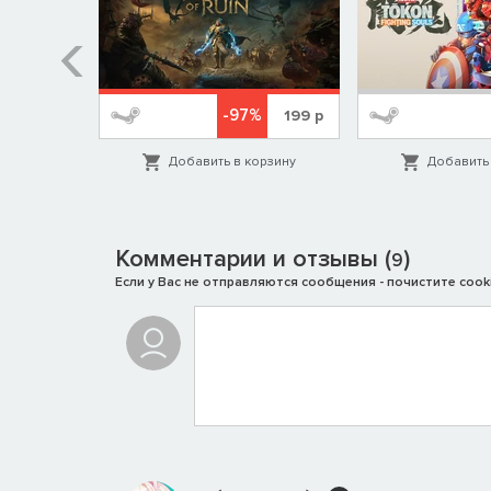
%
-97%
1999
р
199
р
орзину
Добавить в корзину
Добавить 
Комментарии и отзывы (
)
9
Если у Вас не отправляются сообщения - почистите cooki