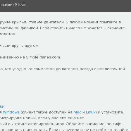
сылки) Steam.
уйте крылья, ставьте двигатели. В любой момент прыгайте в
листичной физикой. Если строить ничего не хочется – скачайте
молетов.
асти друг с другом.
ачиванию на SimplePlanes.com.
, что угодно, от самолетов до катеров, всегда с реалистичной
ки
.
ля
Windows
(клиент также доступен на
Mac
и
Linux
) и установите.
гистрируйте новый, если у вас его еще нет.
рый вы хотите активировать игру. Обратите внимание: по гифт-
я принять в инвентарь. Если вы купили игру не себе, то отдайте