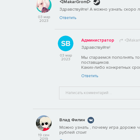
◁MakarGrom▷
Здравствуйте! А можно узнать скоро 
03 мар
Ответить
2023
Администратор
◁Maka
Здравствуйте!
03 мар
Мы стараемся пополнять то
2023
поставщиков.
Каких-либо конкретных срок
Ответить
Влад Филин
Можно узнать , почему игра дороже че
рублей стоит
19 сен
2019