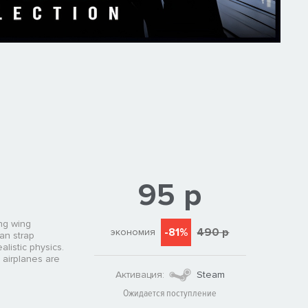
95 р
ing wing
-81%
490 р
экономия
an strap
alistic physics.
 airplanes are
Активация:
Steam
Ожидается поступление