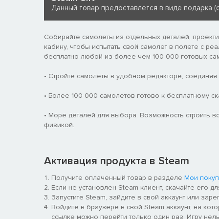
Данный товар предоставлется в виде подарка (с
Собирайте самолеты из отдельных деталей, проектир
кабину, чтобы испытать свой самолет в полете с реа
бесплатно любой из более чем 100 000 готовых са
• Стройте самолеты в удобном редакторе, соединяя ч
• Более 100 000 самолетов готово к бесплатному ск
• Море деталей для выбора. Возможность строить все
физикой.
Активация продукта в Steam
Получите оплаченный товар в разделе
Мои покуп
Если не установлен Steam клиент, скачайте его д
Запустите Steam, зайдите в свой аккаунт или заре
Войдите в браузере в свой Steam аккаунт, на кото
ссылке можно перейти только один раз. Игру нельз