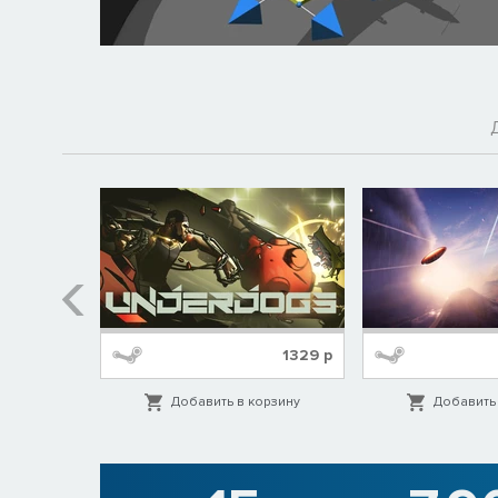
229
р
1329
р
орзину
Добавить в корзину
Добавить 