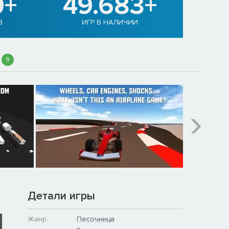
0+
49.683+
В
ИГР В НАЛИЧИИ
9
Детали игры
Жанр:
Песочница