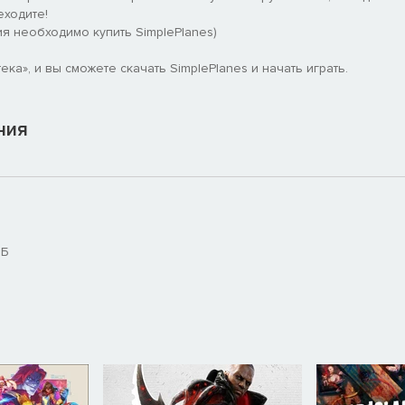
еходите!
я необходимо купить SimplePlanes)
ка», и вы сможете скачать SimplePlanes и начать играть.
ния
МБ